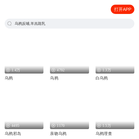
打开APP
乌鸦反哺,羊羔跪乳
1.4万
4792
1.3万
乌鸦
乌鸦
白乌鸦
4495
1170
1.5万
乌鸦邪岛
亲吻乌鸦
乌鸦理查