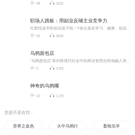
98
3152
职场人跳板：用副业反哺主业竞争力
社群找读书和创业搭子啦！!!各位喜欢学习、健康、创业的伙伴：大家好！我组建了一个读书创业杜群，如果你喜欢读书或者想拥有一个事业机会的话，可以加微mx04188，我邀请你进读书群。为什么要做读书会？1.一个人读书，很多人很难坚持下去，但一群人，能相互...
91
2918
乌鸦面包店
“乌鸦面包店”系列将现代社会中的商业智慧自然地融入美味好看的故事中，引导孩子正确地认识财富、创造财富...
5
3.9万
神奇的乌鸦嘴
22
1.3万
您是不是在找：
异界之血色乌鸦
火中乌鸦行
畜牧羔羊