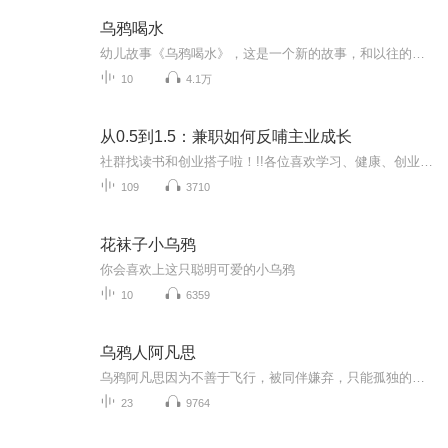
乌鸦喝水
幼儿故事《乌鸦喝水》，这是一个新的故事，和以往的《乌鸦喝水》有区别，文章中充满童趣，老故事，新思维，带给宝贝们不一样的体验！
10
4.1万
从0.5到1.5：兼职如何反哺主业成长
社群找读书和创业搭子啦！!!各位喜欢学习、健康、创业的伙伴：大家好！我组建了一个读书创业杜群，如果你喜欢读书或者想拥有一个事业机会的话，可以加微mx04188，我邀请你进读书群。为什么要做读书会？1.一个人读书，很多人很难坚持下去，但一群人，能相互...
109
3710
花袜子小乌鸦
你会喜欢上这只聪明可爱的小乌鸦
10
6359
乌鸦人阿凡思
乌鸦阿凡思因为不善于飞行，被同伴嫌弃，只能孤独的留在北方过冬，因此他羡慕起人类的生活来。正好他遇到的魔法师也想体验飞鸟的生活，所以他们吃下魔法李子，约定互换身份一天。没想到他们互换身份之后，没有感受到惬意，反而体会到种种不便，他们都想赶紧变回原来的自己。可是魔法师的城堡遭遇不测，魔法李子被毁了，他们变不回去了。阿凡思和魔法师踏上了寻找魔法李子的旅程。在这个过程中，他们因为身份互换遭遇了许多危险，对人生有了更多的体会。最后，他们打败大巫师古古嘛，摧毁了可能再被人利用的魔法物品，回归了原来的生活。
23
9764