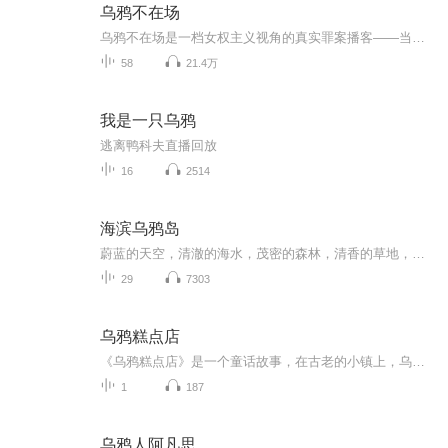
乌鸦不在场
乌鸦不在场是一档女权主义视角的真实罪案播客——当女人们聚在一起，我们会这样聊罪案。
58
21.4万
我是一只乌鸦
逃离鸭科夫直播回放
16
2514
海滨乌鸦岛
蔚蓝的天空，清澈的海水，茂密的森林，清香的草地，肥沃的田野，带有木质围栏的古老庄园，具有北欧风情的红色别墅……这个童话般美丽的地方，就是斯德哥尔摩群岛。
29
7303
乌鸦糕点店
《乌鸦糕点店》是一个童话故事，在古老的小镇上，乌鸦洛塔为了拯救家族糕点店，决心研发出传说中的彩虹蛋糕。她飞越森林、山丘，来到一个被魔法石墙围绕的神秘花园。这堵墙只有解开其谜题才能穿越。洛塔凭借智慧解开了谜题，成功获得制作彩虹蛋糕所需的七...
1
187
乌鸦人阿凡思