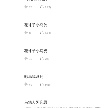
23
1.2万
花袜子小乌鸦
8
4460
花袜子小乌鸦
10
7057
彩乌鸦系列
69
5618
乌鸦人阿凡思