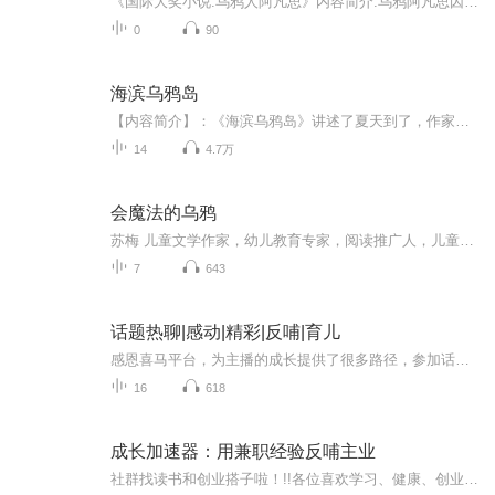
《国际大奖小说:乌鸦人阿凡思》内容简介:乌鸦阿凡思因为不善于飞行，被同伴嫌弃，只能孤独的留在北方过冬，因此他羡慕起人类的生活来。正好他遇到的魔法师也想体验飞鸟的生活，所以他们吃下魔法李子，约定互换身份一天。没想到他们互换身份之后，没有感受...
0
90
海滨乌鸦岛
【内容简介】：《海滨乌鸦岛》讲述了夏天到了，作家梅尔克带着他的四个孩子来到斯德哥尔摩群岛度假。在这里，他们享受着大自然的恩赐，感受者当地居民们的淳朴善良，度过了一段温馨的快乐时光。男孩子尽情地玩耍，女孩子收获了爱情。不过，收获最多的，要...
14
4.7万
会魔法的乌鸦
苏梅 儿童文学作家，幼儿教育专家，阅读推广人，儿童安全教育大使，中国作家协会会员，从事文学创作20余年。出版作品100多部，其中多部作品入选幼儿园教材和美国小学生话语教材，曾获第二届中国童书金奖，冰心儿童图书奖，冰心儿童文学新作奖，中国科普作家协会全国优秀科普作品奖等多个奖项。 她的文学创作，有明确的读者意识，她用心贴近孩子，善于把生活中丰富的感触转化为天真的心态和活跃的想象，融入有趣的故事。
7
643
话题热聊|感动|精彩|反哺|育儿
感恩喜马平台，为主播的成长提供了很多路径，参加话题热聊是个不错的方式。AI制作，真人录制，设备录音，灵感充盈时甚至手机录音。这些话题都感动了自己，不知道能不能感动可爱的你。
16
618
成长加速器：用兼职经验反哺主业
社群找读书和创业搭子啦！!!各位喜欢学习、健康、创业的伙伴：大家好！我组建了一个读书创业杜群，如果你喜欢读书或者想拥有一个事业机会的话，可以加微mx04188，我邀请你进读书群。为什么要做读书会？1.一个人读书，很多人很难坚持下去，但一群人，能相互...