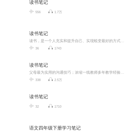
读书笔记
556
1.7万
读书笔记
读书，是一个人充实和提升自己、实现蜕变最好的方式。 所谓开卷有益，各种各样书籍，只要你静下心来阅读，都能带来认知的提升。
36
1743
读书笔记
父母最为实用的沟通技巧；浓缩一线教师多年教学经验；改变孩子的一生，就从改变自己的沟通方式开始！《初中7-9年级，如何说 孩子才会爱上你》：青春期是家长和孩子最难沟通的一段时间，也是最容易产生矛盾和隔阂的几年。在这一阶段，父母的沟通技巧如何，...
338
2.5万
读书笔记
32
1710
语文四年级下册学习笔记