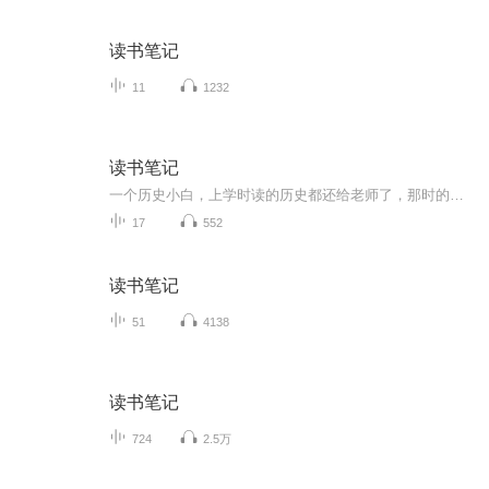
读书笔记
11
1232
读书笔记
一个历史小白，上学时读的历史都还给老师了，那时的我对历史没有兴趣没有连接，现在从书籍和影视作品中，从走过的博物馆和那些穿越年代摆在面前的古物中，感受到历史的魅力，但基础太差，连基本的朝代顺序都搞不清的我，希望对在读的书籍通过语音笔记方式...
17
552
读书笔记
51
4138
读书笔记
724
2.5万