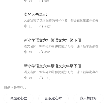
14
530
奕的读书笔记
凡是我读了觉得很棒的书和作者，都会在这里跟你们分享！
11
9.6万
新小学语文六年级语文六年级下册
语文名师：蝌蚪老师带你提前预习每一课！新学期赢在起跑线！！小学同步教材部编版语文知识讲解！1.预习部分，由蝌蚪老师帮你读通课文、学习字词、了解课文的主要内容、完成课后练习。2.复习部分，包括背诵课文、听写词语、积累好词好句、习题卡、识字卡、拼音卡等内容，帮您复习每一课的重点难点。3.拓展部分，蝌蚪老师挑选了一篇与课文内容相关的课外阅读，让你了解更多的课文拓展知识。告别辅导班，蝌蚪老师带你一起预习复习，帮你扎实学好每一课，成为学习小达人！还在等什么！快去下载...
15
8880
新小学语文六年级语文六年级下册
语文名师：蝌蚪老师带你提前预习每一课！新学期赢在起跑线！！小学同步教材部编版语文知识讲解！1.预习部分，由蝌蚪老师帮你读通课文、学习字词、了解课文的主要内容、完成课后练习。2.复习部分，包括背诵课文、听写词语、积累好词好句、习题卡、识字卡、拼音卡等内容，帮您复习每一课的重点难点。3.拓展部分，蝌蚪老师挑选了一篇与课文内容相关的课外阅读，让你了解更多的课文拓展知识。告别辅导班，蝌蚪老师带你一起预习复习，帮你扎实学好每一课，成为学习小达人！还在等什么！快去下载“ 课课听...
43
1.7万
您是不是在找：
倾城读心世子妃
超级读心术
我只想好好读书