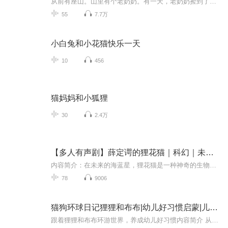
从前有座山。山里有个老奶奶。有一天，老奶奶捡到了一只动物。再有一天，那只动物翻了个跟斗……变成人啦！再再有一天，那只动物甩着大花尾巴进城了。
55
7.7万
小白兔和小花猫快乐一天
10
456
猫妈妈和小狐狸
30
2.4万
【多人有声剧】薛定谔的狸花猫｜科幻｜未来科技｜救世｜烧脑｜穿越｜高能
内容简介：在未来的海蓝星，狸花猫是一种神奇的生物，头顶有月牙花纹的狸花猫会带来好运，而头顶有三角花纹的狸花猫则会带来厄运，并且狸花猫是所有猫中唯一可以说话的，且有丰富的知识和很高的认知。穿梭于云间元宇宙的量子寓言，在脑机连接的未来，头顶...
78
9006
猫狗环球日记狸狸和布布|幼儿好习惯启蒙|儿童睡前故事
跟着狸狸和布布环游世界，养成幼儿好习惯内容简介 从前有一个小村子，叫笑笑村，里面住着很多可爱的小动物，他们都是非常好的朋友，每天在一起快乐地玩耍。小花猫狸狸和小黄狗布布感情最要好，它们是邻居，经常互相帮忙。狸狸的愿望是环球旅行,在旅行的过...