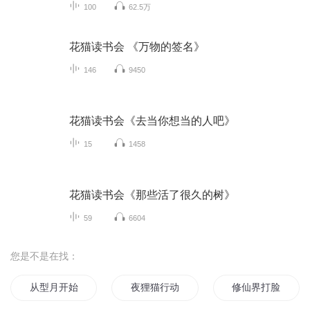
100
62.5万
花猫读书会 《万物的签名》
146
9450
花猫读书会《去当你想当的人吧》
15
1458
花猫读书会《那些活了很久的树》
59
6604
您是不是在找：
从型月开始的魔女之夜
夜狸猫行动
修仙界打脸至尊