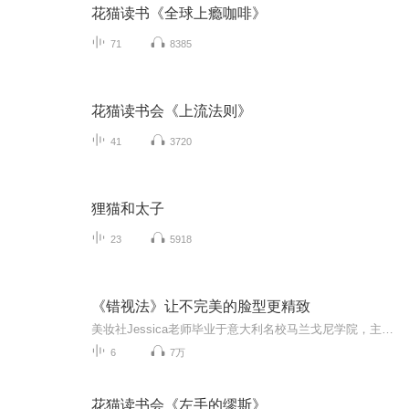
花猫读书《全球上瘾咖啡》
71
8385
花猫读书会《上流法则》
41
3720
狸猫和太子
23
5918
《错视法》让不完美的脸型更精致
美妆社Jessica老师毕业于意大利名校马兰戈尼学院，主修时尚造型。也曾担任HERMES部门产品高管，及I.T集团担任ASSISTANT RETAIL MANAGER.Jessica在游学期间或在职期间对造型设计都有自己独到的想法及创意。并获得学校及消费者的青睐。并且拥有多年的零售管...
6
7万
花猫读书会《左手的缪斯》