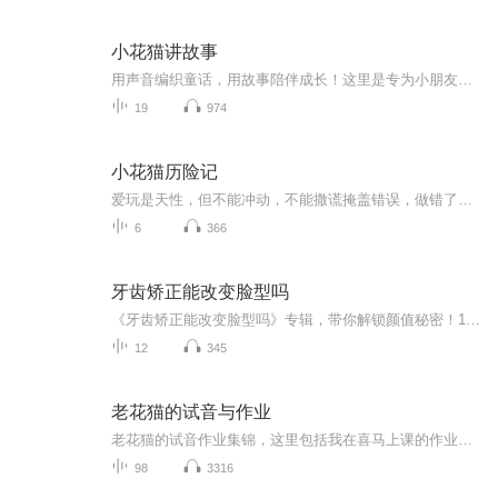
小花猫讲故事
用声音编织童话，用故事陪伴成长！这里是专为小朋友打造的儿童故事播客，精选睡前童话、成长小故事、趣味寓言，温柔的语调搭配生动音效，带孩子走进奇妙的故事世界。每晚几分钟，让好听的故事安抚情绪、启迪童心，陪伴宝贝安心入梦，在潜移默化中学会勇敢...
19
974
小花猫历险记
爱玩是天性，但不能冲动，不能撒谎掩盖错误，做错了要敢于承认并及时改正；有些伤害一旦造成就很难完全挽回，只有吸取教、变懂事，才能真正的成长——做个干净，诚实，听话的好孩子，比穿什么漂亮衣服都重要。
6
366
牙齿矫正能改变脸型吗
《牙齿矫正能改变脸型吗》专辑，带你解锁颜值秘密！11个音频，10个免费，1个付费，全面解析矫正牙齿与脸型变化的关系。免费音频围绕10个关键问题，带你一步步了解牙齿矫正的神奇效果；付费音频深度解析，10篇系统文章，让你彻底搞懂牙齿矫正如何改变脸型。...
12
345
老花猫的试音与作业
老花猫的试音作业集锦，这里包括我在喜马上课的作业，还有我在剧组参加的试音，见证了我的努力与进步，希望关注和点评。
98
3316