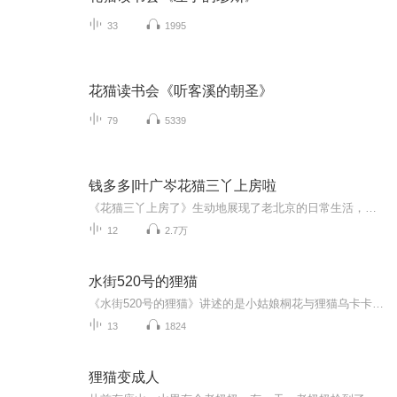
33
1995
花猫读书会《听客溪的朝圣》
79
5339
钱多多|叶广岑花猫三丫上房啦
《花猫三丫上房了》生动地展现了老北京的日常生活，并以养猫为故事线索，刻划了一群生活在老北京胡同里的鲜活的人物形象，让胡同里的大爷、大妈和孩子们，成为老北京文化生动的载体。此外，叶广芩的文字幽默从容，极具辨识度，很有力量，让人忍俊不忍...
12
2.7万
水街520号的狸猫
《水街520号的狸猫》讲述的是小姑娘桐花与狸猫乌卡卡的友情故事，呈现了一个充满纯真与温馨的童话世界。作者从桐花一家搬来南城水街这个古朴而又热情的地方讲起，述说了桐花一家与520号的狸猫们由陌生到熟识再到成为挚友的过程。在桐花将成为不一样的动物...
13
1824
狸猫变成人