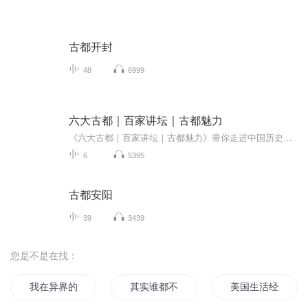
古都开封
48
6999
六大古都｜百家讲坛｜古都魅力
《六大古都｜百家讲坛｜古都魅力》带你走进中国历史上六大古都的风云变幻，感受古代文明的辉煌与魅力。通过权威专家的深度解析，全面了解北京、西安、洛阳、南京、开封和杭州这六座古都的历史变迁、文化底蕴和重要遗迹。从宏伟的皇家宫殿到隐秘的地下遗址...
6
5395
古都安阳
39
3439
您是不是在找：
我在异界的经历
其实谁都不曾经历
美国生活经历