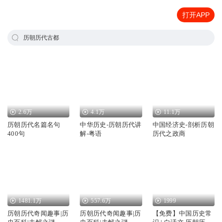
打开APP
历朝历代古都
2.6万
4.1万
11.1万
历朝历代名篇名句
中华历史-历朝历代讲
中国经济史-剖析历朝
400句
解-粤语
历代之政商
1481.1万
557.6万
1999
历朝历代奇闻趣事|历
历朝历代奇闻趣事|历
【免费】中国历史常