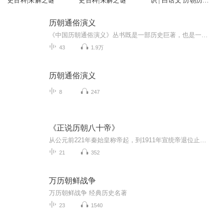
史百科|未解之谜
史百科|未解之谜
识 | 白话文 历朝历代
史事
历朝通俗演义
《中国历朝通俗演义》丛书既是一部历史巨著，也是一部文学巨著，阅读该套丛书，既可以了解中国历史，又可以欣赏传奇故事，可谓是两全其美。其历史价值高于文学价值，该丛书的最大特色在于作者对历史真实的严格追求。蔡东藩的这套丛书，虽然是写历史演义，但“语皆有本”，力求其主要情节均有历史记载作为根据。自然，作为“演义”，他也有虚构，特别是人物对话。但是，作者写作时很谨慎，力求符合特定历史环境和特定历史人物的性格，不敢任意编造。因此，该套丛书可以当作历史著作来读，是一部集文学性与史学性...
43
1.9万
历朝通俗演义
8
247
《正说历朝八十帝》
从公元前221年秦始皇称帝起，到1911年宣统帝退位止。在两千余年的中国封建社会里，先后有过几百位皇帝。 他们有的文韬武略，建有盖世奇功，在历史上记下了浓墨重彩的一笔； 有的昏庸荒淫，留下了千古骂名； 有的资质平平，如过眼云烟，不值一提…… 本书重点讲述80位皇帝。 无论怎样，皇帝都是中国古代统治体制的代表和象征，是历史的重要角色之一。 让我们从他们的经历中，去认识那个已被抛弃于历史尘埃中的皇权社会。
21
352
万历朝鲜战争
万历朝鲜战争 经典历史名著
23
1540