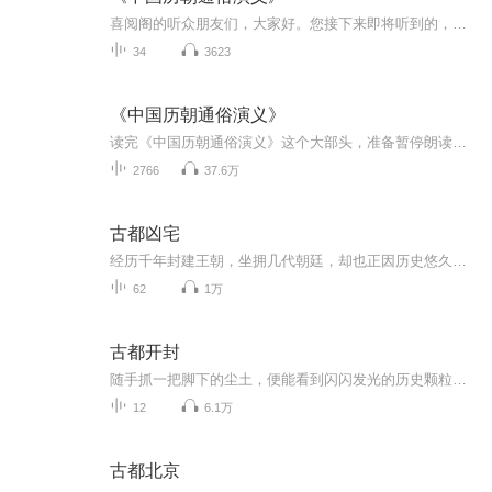
喜阅阁的听众朋友们，大家好。您接下来即将听到的，是有声读物《中国历朝通俗演义》。《中国历朝通俗演义》是蔡东藩先生与民国时期创作的历史演义小说。蔡东藩先生是中国近现代著名的历史演义小说家和史学家，他被称为“中国近现代历史小说上‘正史演义’创作的集大成者”。蔡东藩先生历十年寒暑，用600余万言的皇皇巨著，记述了上起秦始皇、下迄民国，2166年间中国发生的重大事件和重要历史人物，再现了中华文明历史变迁的进程，是目前中国最完整的历史演义小说。...
34
3623
《中国历朝通俗演义》
读完《中国历朝通俗演义》这个大部头，准备暂停朗读，非常感谢一直以来支持我的听友！年近半百，对心理学产生了浓厚的兴趣，决定沉下心来大量阅读心理学书籍，期冀将来能帮到压力山大的人们，找回内心的宁静。我会在抖音（123.followme）简单分享每天的感...
2766
37.6万
古都凶宅
经历千年封建王朝，坐拥几代朝廷，却也正因历史悠久，发生的故事太多，有众多悬疑案件发生，扑朔迷离，跌宕起伏。
62
1万
古都开封
随手抓一把脚下的尘土，便能看到闪闪发光的历史颗粒；顺手捞一把身边的空气，就能呼吸到悠悠飘逝的文化气息。这，就是有“七朝古都”之称的开封。一城宋韵半城水，七朝古都千古韵，继《老西安新西安》《走进南京》之后，让主播芳心许卿带您一同走进菊香水城，古都开封...
12
6.1万
古都北京