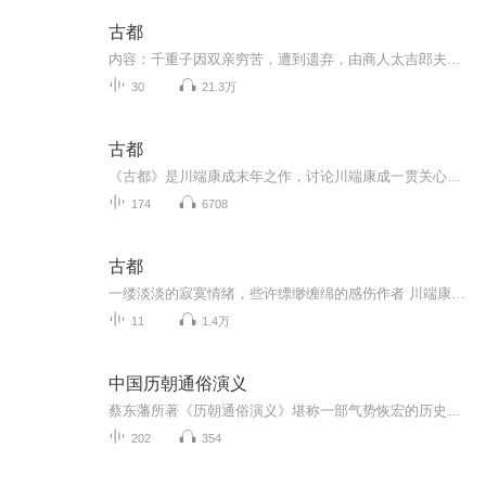
古都
内容：千重子因双亲穷苦，遭到遗弃，由商人太吉郎夫妇收留，照日本传统的老规矩抚养成人。千重子为人正派，对自己的身世已暗自怀疑，促成多愁善感的情绪。按日本民间的迷信说法，弃儿会沦为终身不幸，她常为此苦恼不已。而且，千重子又是个孪生女儿，所以...
30
21.3万
古都
《古都》是川端康成末年之作，讨论川端康成一贯关心的主题，包括两性之间的鸿沟，两性差异的焦虑，单纯无邪的向往，人间和自然的结合，环境和个性的结合。
174
6708
古都
一缕淡淡的寂寞情绪，些许缥缈缠绵的感伤作者 川端康成译者 叶渭渠
11
1.4万
中国历朝通俗演义
蔡东藩所著《历朝通俗演义》堪称一部气势恢宏的历史文学巨著，以“演义”之名，行“正史”之实，从秦始皇统一六国写至辛亥革命，跨越两千余年历史长河，构建起一座立体的历史文学殿堂。蔡东藩秉持“以正史为经，轶闻为纬，取材审慎，持论公允”的原则，用...
202
354