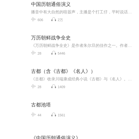
中国历朝通俗演义
播音中有大自然的喧嚣声，主播是个打工仔，平时说话还有口吃的毛病，如有发音错误敬请谅解，普通朗诵，介意者勿听！《中国历朝通俗演义》这套历史小说，主播经过2年多的研讨，主播认为这套书，适合各个年龄段的人群，虽说是老白话文，还是容易懂的，原汁原...
606
2万
万历朝鲜战争全史
《万历朝鲜战争全史》是作者朱尔旦的佳作之一。作者利用大量时间，整理查阅了大量中日、朝鲜甚至其他国家史料，重现了那段峥嵘岁月。作者通过详实的史料和合理的逻辑推测，对万历朝鲜战争中的很多疑点进行了阐释，说出了自己的想法。这本书应该是近些年，...
28
5446
古都（含《古都》《名人》）
《古都》收录川端康成经典小说《古都》与《名人》。古都京都，被织锦商户收养的千重子出落成了美丽的少女。祇园节夜里，她遇到山村姑娘苗子，惊讶地得知两人是孪生姐妹。她们互相思念，却因身份悬殊无法相认。姐妹俩淡淡的哀愁，织入京都的四季美景……围...
28
1409
古都池塔
44
1561
《中国历朝通俗演义》