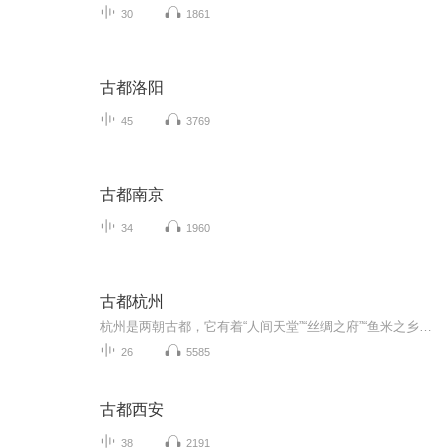
30
1861
古都洛阳
45
3769
古都南京
34
1960
古都杭州
杭州是两朝古都，它有着“人间天堂”“丝绸之府”“鱼米之乡”“世界上最美丽华贵之城”的美誉。杭州位于我国的东南沿海，地处浙江省的北部、钱塘江的北岸、京杭大运河的南端，它是我国南方重要的交通枢纽。杭州优越的自然环境加之劳动人民几千年来的大力...
26
5585
古都西安
38
2191