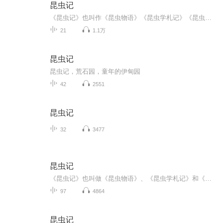
昆虫记
《昆虫记》也叫作《昆虫物语》《昆虫学札记》《昆虫世界》，是一部研究昆虫的科普文学作品。作者法布尔通过大量的观察和实验，细致并翔实地记录了昆虫们生活的世界。 《昆虫记》精选了十五章内容，分别描绘了不同昆虫的生活习性及特征等，融知识、趣味、美...
21
1.1万
昆虫记
昆虫记，荒石园，童年的伊甸园
42
2551
昆虫记
32
3477
昆虫记
《昆虫记》也叫做《昆虫物语》、《昆虫学札记》和《昆虫世界》，英文名称是《The Records aboutInsects》，是法国杰出昆虫学家法布尔的传世佳作，亦是一部不朽的著作。它不仅是一部文学巨著，也是一部科学百科。它融合作者毕生研究成果和人生感悟于一炉，...
97
4864
昆虫记