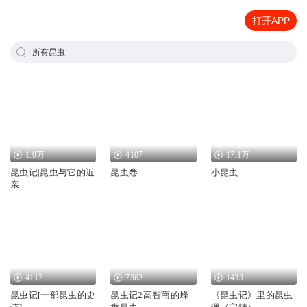
打开APP
所有昆虫
1.9万
4107
17.1万
昆虫记|昆虫与它的近
昆虫卷
小昆虫
亲
4117
7562
1433
昆虫记[一部昆虫的史
昆虫记2高智商的蜂
《昆虫记》里的昆虫