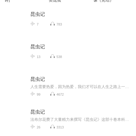
诗]
类昆虫
课（完结）
昆虫记
7
783
昆虫记
13
538
昆虫记
人生需要热爱，因为热爱，我们才可以在人生之路上一路披荆斩棘，所向披靡。
99
4672
昆虫记
法布尔花费了大量精力来撰写《昆虫记》这部十卷本科普巨著，他为其倾注了许多心血与汗水，因此在字里行间，我们都能感受到作者认真严谨的科学态度，也能体会他由心而发的对生命、自然的敬畏与热爱。
26
3313