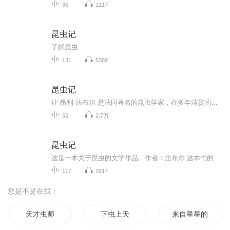
36
1117
昆虫记
了解昆虫
131
5369
昆虫记
让-昂利·法布尔 是法国著名的昆虫学家，在多年清贫的执教生涯里，他从未中断心爱的昆虫学研究，并出版了几十本关于自然科学的读本。55岁时，法布尔用稿酬在法国南部的乡下买下了一块荒地，取名为“荒石园”。荒石园里长满了野生香草，根本不适合耕种，但...
52
2.7万
昆虫记
这是一本关于昆虫的文学作品。作者：法布尔 这本书的作者用哲学家一般的思考，有美术家一般的观察，文学家一般的文字描写了昆虫们的神奇有趣，值得听读。
117
3917
您是不是在找：
天才虫师
下虫上天
来自星星的一只虫