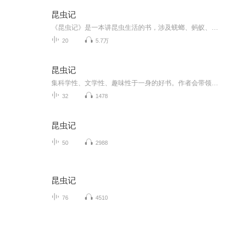
昆虫记
《昆虫记》是一本讲昆虫生活的书，涉及蜣螂、蚂蚁、西绪福斯虫等100多种昆虫。在这个世界上，人类现在已知的昆虫种类约100万种，占所有已经知晓的动物种类的5/6；并且仍有几百万的未知晓的昆虫仍待人类去发现和认知。法布尔在19世纪中期，于学校教课之余，和自己的孩子一起在田野间观察各类昆虫，为之定名，为之讴歌。
20
5.7万
昆虫记
集科学性、文学性、趣味性于一身的好书。作者会带领读者见识到由小小的昆虫构成的广阔世界，还夹杂着作者对人类社会的思考，同时具备了广度和深度。法布尔以“求真”的探究精神为底色加上他丰富的想象力让读者领略到瑰丽的昆虫世界，文采斐然、妙趣横生，...
32
1478
昆虫记
50
2988
昆虫记
76
4510