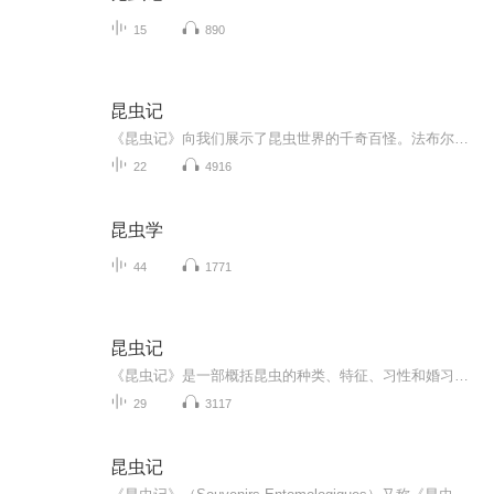
15
890
昆虫记
《昆虫记》向我们展示了昆虫世界的千奇百怪。法布尔先生用生动的笔触，描绘了昆虫们的生活习性、繁殖方式、捕食技巧，甚至是它们的情感世界。比如，勤劳的蜜蜂如何通过舞蹈来传递信息，勇敢的螳螂如何用它那锋利的前肢捕捉猎物，还有那些微不足道的蚂蚁，...
22
4916
昆虫学
44
1771
昆虫记
《昆虫记》是一部概括昆虫的种类、特征、习性和婚习的昆虫学巨著，同时也是一部富含知识、趣味美感和哲理的文学宝藏。这部著作的法文书名直译为《昆虫学的回忆》，副标题为“对昆虫的本能及其习俗的研究”。它的文字清新、自然有趣，语调轻松幽默诙谐，基...
29
3117
昆虫记