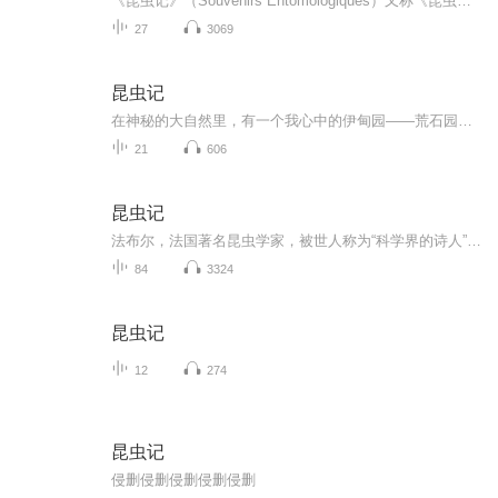
《昆虫记》（Souvenirs Entomologiques）又称《昆虫世界》《昆虫物语》《昆虫学札记》或《昆虫的故事》，是法国昆虫学家、文学家让-亨利·卡西米尔·法布尔所著的长篇科普文学作品，共十卷。（英国）该作品是一部概括昆虫的种类、特征、习性和婚习的昆虫学...
27
3069
昆虫记
在神秘的大自然里，有一个我心中的伊甸园——荒石园。它与我想象中几乎一模一样，又有着些许不同，还给了我很多惊喜。它藏在僻静的乡间，没有大城市的喧嚣和烦恼，荒芜、杂乱但不至于不适合人类居住和生存。它也是昆虫的乐园。从现在开始，我可以与我的“...
21
606
昆虫记
法布尔，法国著名昆虫学家，被世人称为“科学界的诗人”。昆虫记就是他在自己的荒石园中，通过观察和研究，为昆虫写的大部头。
84
3324
昆虫记
12
274
昆虫记
侵删侵删侵删侵删侵删