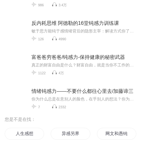
986
3.4万
反内耗思维 阿德勒的16堂钝感力训练课
敏于思方能钝于感情绪背后的隐形主宰：解读方式你了解自己的解读方式吗？面对冲突，你是更习惯将其归因成“人的问题”，还是“事的问题”？你的解读风格是中性、开放的，还是先入为主、悲观负面的？解读方式本质上是一种认知，升级解读方式才是提升钝感力...
126
4990
富爸爸穷爸爸/钝感力-保持健康的秘密武器
真正的财富自由是什么？财富自由，就是当你不工作的时候，也不必为金钱发愁，因为你有其他渠道的现金收入。当工作不再是获得金钱的唯一手段时，你便自由了。可以有足够的金钱、时间去做自己真正想做的事情，例如说：旅游、摄影、与书、或者参与公益事业。...
1122
4万
情绪钝感力——不要什么都往心里去/加藤谛三
你为什么总是在意别人的脸色，在乎别人的想法？你为什么总是想东想西、患得患失？过于敏感是一个重要的原因。伴随着快节奏的生活，无论是成年人还是孩子都会有不同程度的心理压力。而天生敏感的人会放大这种压力，他们每天都可能生活在别人的阴影中、作茧...
7
2332
您是不是在找：
人生感想
异感另界
网文和愚钝的我