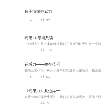
孩子情绪钝感力
23
797
钝感力|每周共读
《钝感力》是一本能够让我们在复杂的世界中做一个简单的人，培养强大的心灵支柱的书。作者渡边淳一通过亲身经历的一个个小事，告诉我们钝感是一种能让人们才华开花结果的才能，使我们对“钝感”二字有了新的认识。本书能够帮助还在为人际关系、家庭矛盾等苦恼的人们找到解决方法，摆脱烦躁与抑郁，成为一个快乐的人，赢得美好的生活。
9
6.6万
钝感力——生存技巧
顿感及力作为一种为人处事的态度和人生智慧，相比激进、张扬、刚硬而言，更容易在目前竞争激烈，节奏飞快，错综复杂的现代社会中生存，也更容易获得成功，同时就求得自身内心的平衡以及和他人社会的和谐相处！通过男女爱情，婚姻，事业，人生，家庭等诸多...
8
319
《钝感力》渡边淳一
在快节奏的现代生活中，我们总被焦虑裹挟，因他人目光内耗，被生活琐碎击垮。渡边淳一《钝感力》正是一剂治愈心灵的良药！本喜马拉雅专辑，将逐章解读这部人生智慧经典。 在这里，你会发现“钝感”并非迟钝，而是一种大智若愚的处世哲学。跟随我的声音，一...
6
598