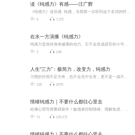
读《钝感力》有感——汪广辉
《钝感力》读后感 钝感，当我第一次听到这个名词的时候，我发现自己长时间向往却无法用语言描述的心理状态终于找到了贴切的词语。我是一个极其敏感而又感性的人，读了这本书对我来说，意义非凡，是自我拯救的途径。 渡边淳一在书中写道：“钝...
5
7.2万
在水一方演播《钝感力》
钝感力是保持身体健康的动力。它不会造成器官的小号，会让人保持良好的心态，降低癌症的患病率，可以让人更为悠闲自在，胸襟开阔地长寿下去。在恋爱方面，钝感力必不可缺。钝感力是一种让恋爱关系长久维系的恋爱能力。是否拥有钝感力，决定将来你和伴侣的...
2
148
人生“三力”：极简力，改变力，钝感力
习惯的作用不足为奇，也不会无中生有，更不是一成不变。但是它的确会帮助，甚至强迫一个人追求目标，将思想付诸行动。养成能让你成功的好习惯。一心一意地专注于你想要追求的目标，等到时机成熟时，这些新的思考习惯将为你带来预期的名声与财富。播下一种...
128
2075
情绪钝感力｜不要什么都往心里去
哈佛心理导师重磅新作！敏感者控制情绪、缓解焦虑、疏解工作压力、调节人际关系的练习手册。不要什么都往心里去，拥有不纠结、不勉强、不拧巴的能力与智慧！
71
125.2万
情绪钝感力｜不要什么都往心里去