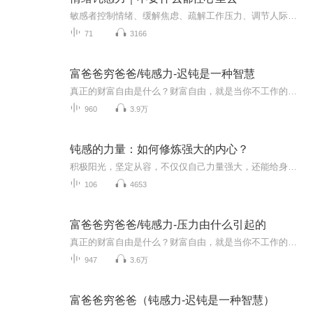
敏感者控制情绪、缓解焦虑、疏解工作压力、调节人际关系的练习手册。不要什么都往心里去，拥有不纠结、不勉强、不拧巴的能力与智慧！
71
3166
富爸爸穷爸爸/钝感力-迟钝是一种智慧
真正的财富自由是什么？财富自由，就是当你不工作的时候，也不必为金钱发愁，因为你有其他渠道的现金收入。当工作不再是获得金钱的唯一手段时，你便自由了。可以有足够的金钱、时间去做自己真正想做的事情，例如说：旅游、摄影、与书、或者参与公益事业。...
960
3.9万
钝感的力量：如何修炼强大的内心？
积极阳光，坚定从容，不仅仅自己力量强大，还能给身边的人带来正能量。然而事实却是随着现实压力的增多，我们依法变得敏感焦躁一点点不顺心不如意便能点燃怒气一点点挫折打击，便能让自己陷入自我怀疑，我们经历的事越来越缺少耐心，对周围的人越来越降低...
106
4653
富爸爸穷爸爸/钝感力-压力由什么引起的
真正的财富自由是什么？财富自由，就是当你不工作的时候，也不必为金钱发愁，因为你有其他渠道的现金收入。当工作不再是获得金钱的唯一手段时，你便自由了。可以有足够的金钱、时间去做自己真正想做的事情，例如说：旅游、摄影、与书、或者参与公益事业。...
947
3.6万
富爸爸穷爸爸（钝感力-迟钝是一种智慧）