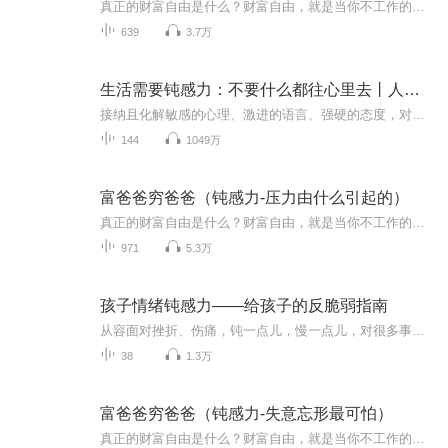
真正的财富自由是什么？财富自由，就是当你不工作的时候，也不必为金钱发愁，因为你有其他渠道的现金收入。当工作不再是获得金钱的唯一手段时，你便自由了。可以有足够的金钱、时间去做自己真正想做的事情，例如说：旅游、摄影、与书、或者参与公益事业。...
639
3.7万
生活需要钝感力：不要什么都往心里去丨人生不能太敏感，钝感力让你更豁达丨大智若愚的人生智慧
接纳且化解敏感的心理、激进的语言、强硬的态度，对于很多人来说，这是一个难题。但是对于拥有钝感力的人来说，他们仿佛拥有一种神奇的力量，这种力量在帮助他们无形地抵御着这些困扰心灵的难题。因此，拥有钝感力，看起来是一件能够使你生活的更开心的好...
144
1049万
富爸爸穷爸爸（钝感力-压力由什么引起的）
真正的财富自由是什么？财富自由，就是当你不工作的时候，也不必为金钱发愁，因为你有其他渠道的现金收入。当工作不再是获得金钱的唯一手段时，你便自由了。可以有足够的金钱、时间去做自己真正想做的事情，例如说：旅游、摄影、与书、或者参与公益事业。...
971
5.3万
孩子情绪钝感力——给孩子的反脆弱指南
从容面对挫折、伤痛，钝一点儿，慢一点儿，对很多事情不必那么敏感。新从抖音买的书，读来听听，如有侵权可联系删除！
38
1.3万
富爸爸穷爸爸（钝感力-失意忘形最可怕）
真正的财富自由是什么？财富自由，就是当你不工作的时候，也不必为金钱发愁，因为你有其他渠道的现金收入。当工作不再是获得金钱的唯一手段时，你便自由了。可以有足够的金钱、时间去做自己真正想做的事情，例如说：旅游、摄影、与书、或者参与公益事业。...