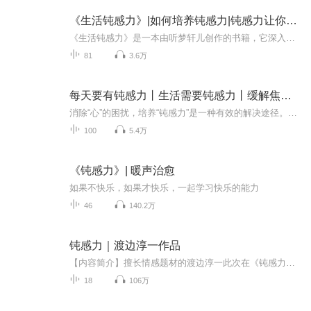
《生活钝感力》|如何培养钝感力|钝感力让你更豁达丨大智若愚的人生智慧|小满未满播
《生活钝感力》是一本由听梦轩儿创作的书籍，它深入探讨了“钝感力”这一独特心理特质及其对现代生活的重要意义。钝感力并非迟钝或麻木，而是一种在面对外界刺激时保持内心平静与稳定的能力，它能帮助人们在复杂多变的生活中更好地应对压力、挫折和人际关...
81
3.6万
每天要有钝感力丨生活需要钝感力丨缓解焦虑丨心理健康
消除“心”的困扰，培养“钝感力”是一种有效的解决途径。我们可以将“钝感力”理解为对外界事物、关系、情景、细节、功利的迟钝感知能力。 提高钝感力的五项基本原则： 1. 能够迅速忘记不愉快的事情； 2. 坚定目标，即使失败也要继续尝试； 3. 能够坦然面...
100
5.4万
《钝感力》| 暖声治愈
如果不快乐，如果才快乐，一起学习快乐的能力
46
140.2万
钝感力｜渡边淳一作品
【内容简介】擅长情感题材的渡边淳一此次在《钝感力》中抛开情感话题，告诫现代人不要对日常生活太过敏感，“钝感力”（迟钝的能力）是非常必要的。由于此书曾被业界推荐给日本安倍内阁，因而引发民众的阅读热情，其影响力也不局限于妇女阅读群体。“钝感...
18
106万