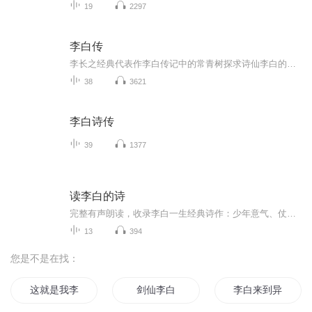
19
2297
李白传
李长之经典代表作李白传记中的常青树探求诗仙李白的人生轨迹，追寻诗歌盛世的文化根基。依字行腔，依义行调。有声阅读，含章可贞！以吟诵通读中华优秀文化原典，以吟诵引领更深层次的自由阅读，以吟诵还原汉诗文最本真的读书声音！期待方家指正，以文会友...
38
3621
李白诗传
39
1377
读李白的诗
完整有声朗读，收录李白一生经典诗作：少年意气、仗剑远游、月下独酌、长安失意、山河壮志…… 清晰舒缓人声诵读，无杂乱背景音乐干扰，背诵、赏析、睡前聆听全都适配。 适合中小学生课内积累、高中生古诗文备考、年轻人沉浸式感受盛唐浪漫。
13
394
您是不是在找：
这就是我李白
剑仙李白
李白来到异世