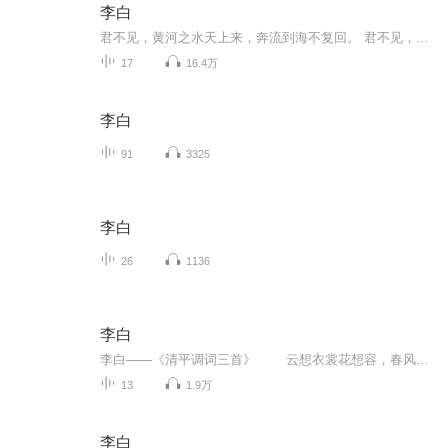
李白
君不见，黄河之水天上来，奔流到海不复回。 君不见，高堂明镜悲白发，朝如青丝暮成雪。 人生得意须尽欢，莫使金樽空对月。
17
16.4万
李白
91
3325
李白
26
1136
李白
李白——《清平调词三首》 云想衣裳花想容，春风拂槛露华浓。 若非群玉山头见，会向瑶台月下逢。...
13
1.9万
李白