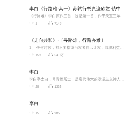
李白《行路难·其一》苏轼行书真迹欣赏 镇中张志新朗读
《行路难》李白原作三首，这是第一首，作于天宝三年（７４４），李白遭受谗毁而被排挤出长安时写的。诗中抒写了他在政治道路上遭遇艰难时，产生的不可抑制的愤激情绪；但仍盼有一天会施展自己的抱负，表现了他对人生前途的乐观豪迈气概，充满了积极浪漫主...
1
7148
《走向共和》·〔寻路难，行路亦难〕
1、 任何时候，都不要指望当权者自己让权，既得利益者自己放弃利益。2、近代中国国运不佳，一再错过自救良机，可惜历史没有假如，更可悲后人太健忘。3、忘战必危，不要太天真。4、在中国，做点事真的太难，在几千年强大的历史惯性前，一个人一个团体的确如...
159
54.9万
李白
李白字太白，号青莲居士，是唐代伟大的浪漫主义诗人，被后人誉为诗仙。后世将李白与杜甫并称李杜。李白的诗以抒情为主，善于从民歌神话中吸取营养素材，构成其特有的瑰丽绚烂色彩。是屈原以后中国最为杰出的浪漫主义诗人，代表中国古典积极浪漫主义诗歌的新高峰。李白生活在盛唐时期，25岁资只身出蜀开始了广泛漫游生活，天宝元年，742李白被招至长安，供奉翰林，后因不容权贵在京近两年半就赐金放还。然后由高天师如贵道士授录济南的道观，成为一个真正的道士，其诗歌总体风格豪放俊逸，清新飘逸，气势磅礴，他们既反映了时代的繁荣景象，也揭露了统治阶级的荒淫和腐败，表现出蔑视权贵，追求自由和理想的积极精神，并且具有浪漫主义精神。李白创造了古代积极浪漫主义文学高峰，为唐诗的繁荣与发展打开了新局面，开创了中国古典诗歌的黄金时代。
28
1336
李白
15
905