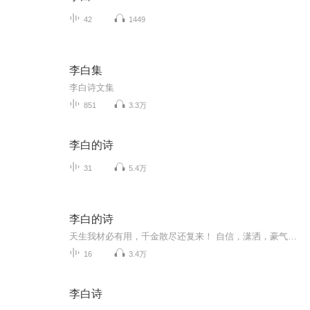
42
1449
李白集
李白诗文集
851
3.3万
李白的诗
31
5.4万
李白的诗
天生我材必有用，千金散尽还复来！ 自信，潇洒，豪气，这就是诗仙李白！ 我喜欢！ 欢迎光临我的微信童书小店：何足道斋生的小店——葫芦弟弟童书馆的推广小店。 http://shop13288398.wxrrd.com/guide
16
3.4万
李白诗