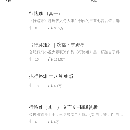
李白
译文
行路难 （其一）
《行路难》是唐代大诗人李白创作的三首七言古诗，选自《李白集校注》，乐府《杂曲歌辞》调名，这三首诗联系紧密，不可分割。全诗抒写了李白在政治道路上遭遇了艰难险阻之后产生的不可抑制的激愤情绪，但李白并未因此而放弃远大的政治理想，仍盼着总有一天...
6
39.5万
《行路难》｜演播：李野墨
合肥科幻小说大赛获奖作品《行路难》是一部融合了科幻、悬疑与人文情怀的作品。故事通过一个伪造古画的女画师的视角，揭开了一场跨越时空的宏大实验与救赎。天才女画师阿九为筹巨款为母治病，被迫为黑市伪造唐代岩彩佛像。因画作被神秘富豪陈四海截获，她...
15
129.5万
拟行路难 十八首 鲍照
18
5.1万
行路难（其一） 文言文+翻译赏析
金樽清酒斗十千，玉盘珍羞直万钱。(羞 同：馐；直 同：值)停杯投箸不能食，拔剑四顾心茫然。欲渡黄河冰塞川，将登太行雪满山。(雪满山 一作：雪暗天)闲来垂钓碧溪上，忽复乘舟梦日边。(碧 一作：坐)行路难，行路难，多歧路，今安在？长风破浪会有时，直挂...
6
6万