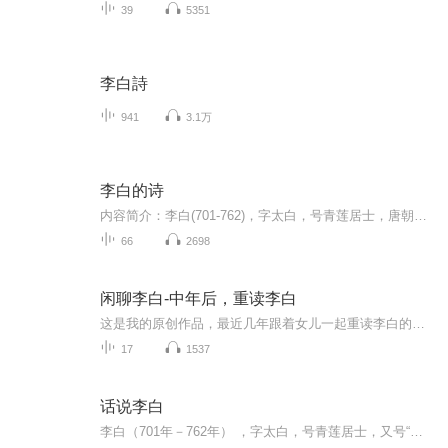
39
5351
李白詩
941
3.1万
李白的诗
内容简介：李白(701-762)，字太白，号青莲居士，唐朝浪漫主义诗人。李白被后人誉为“诗仙”。诗歌总体风格清新俊逸，既反映了时代的繁荣景象，也揭露了统治阶级的荒淫和腐败，表现出蔑视权贵，追求自由和理想的积极精神。
66
2698
闲聊李白-中年后，重读李白
这是我的原创作品，最近几年跟着女儿一起重读李白的诗词，传记，文章。又重新打开了我对李白新的认识，在不断地研读过程中，我发现了一个和我印象中完全不一样的李白。李白没有变，变的是我的年龄，我的理解，我的视角。在这里建立此专辑，希望可以和喜欢...
17
1537
话说李白
李白（701年－762年） ，字太白，号青莲居士，又号“谪仙人”，唐代伟大的浪漫主义诗人，被后人誉为“诗仙”，与杜甫并称为“李杜”，为了与另两位诗人李商隐与杜牧即“小李杜”区别，杜甫与李白又合称“大李杜”。北京大学教授李志敏评价：“李白之诗呼吸宇宙，出乎道；杜甫之诗德参天地，源于儒，皆至天人合一境界，故能出神入化。“《旧唐书》记载李白为山东人；《新唐书》记载，李白为兴圣皇帝李暠九世孙，与李唐诸王同宗。其人爽朗大方，爱饮酒作诗，喜交友。