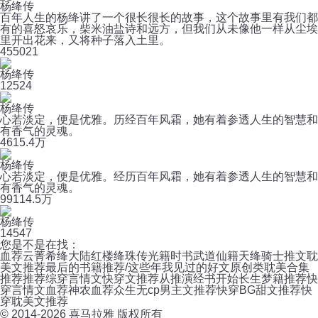
杨绛传
百年人生的杨绛讲了一个很长很长的故事，这个故事里有我们都
有的喜怒哀乐，柴米油盐诗和远方，但我们从未像他一样从尘埃
里开出花来，又将种子落入土里。
45
5021
杨绛传
12
524
杨绛传
心若淡定，便是优雅。历经百年风霜，她有着参透人生的智慧和
有香气的灵魂。
46
15.4万
杨绛传
心若淡定，便是优雅。经历百年风霜，她有着参透人生的智慧和
有香气的灵魂。
99
114.5万
杨绛传
14
547
您是不是在找：
血荐云菁
希绛大陆
红楼绛珠传
光籍时书
武道仙籍
天绛骑士
推文耽
美文推荐
最后的书籍
推荐/这些年我见过的好文
原创类耽美合集
推荐
推荐综穿言情文
快穿文推荐
从推演经书开始
长生梦籍
推荐快
穿言情文
血荐神农
血荐众生
无cp男主文推荐
快穿BG甜文推荐
快
穿耽美文推荐
© 2014-
2026
喜马拉雅 版权所有