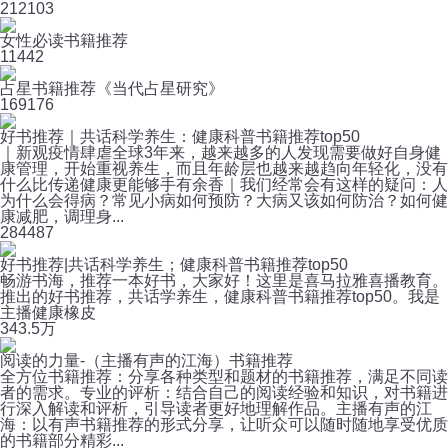
21
2103
女性必读书籍推荐
11
442
占星书籍推荐《当代占星研究》
16
9176
好书推荐｜共话科学养生：健康科普书籍推荐top50
｜新观疫情肆虐全球3年来，越来越多的人发现需要做好自身健
康管理，开始重视养生，而且年龄层也越来越趋向年轻化，没有
什么比传递健康更能够手有余香｜我们经常会有这样的疑问：人
为什么会得病？常见小病如何预防？大病又该如何防治？如何健
康减肥，调理身...
28
4487
好书推荐|共话科学养生；健康科普书籍推荐top50
畅游书海，推荐一本好书，大家好！这里是喜马拉雅喜播教育。
推出的好书推荐，共话学养生，健康科普书籍推荐top50。我是
主播健康橡皮
34
3.5万
阅读的力量-（主播有声的江海）书籍推荐
全方位书籍推荐：分享各种类型和题材的书籍推荐，满足不同读
者的需求。专业的评析：结合自己的阅读经验和知识，对书籍进
行深入解读和评析，引导读者更好地理解作品。主播有声的江
海：以有声书籍推荐的形式分享，让听众可以随时随地享受优质
的书籍部分精彩...