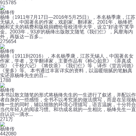
91
5785
杨绛传
杨绛（1911年7月17日—2016年5月25日），本名杨季康，江苏
无锡人，中国著名的作家，戏剧家、翻译家。2001年，杨绛把
她和丈夫的稿费和版税捐赠给母校清华大学，设立“好读书”奖学
金。2003年，93岁的杨绛出版散文随笔《我们仨》，风靡海内
外，再版达一百多...
27
5654
杨绛传
杨绛（1911到2016），本名杨季康，江苏无锡人，中国著名女
作家，学者，文学翻译家，主要作品有《称心如意》《弄真成
假》《干校六记》《将饮茶》《我们仨》等，译作《堂吉诃德》
《斐多》等。 本书通过丰富详实的资料，以温暖细腻的笔触真
实还原杨绛先生的百...
17
88
杨绛传
本书以散文随笔的形式将杨绛先生的一生进行了叙述，并配以作
者自身的一些感悟，全书不以考究派的做法撰写，而是在呈现杨
绛一生的同时，辅以细致的环境心理描写，语言温婉，十分符合
当代年轻人的阅读习惯。和功成名就的一生相比，杨绛先生一直
自认识一滴水...
27
1万
杨绛传
44
2080