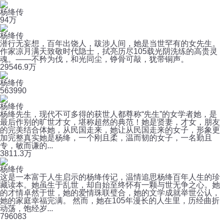
杨绛传
9
4万
杨绛传
潜行无妄想，百年出饶人，跋涉人间，她是当世罕有的女先生。
作家凉月满天致敬时代隐士，拭亮历尽105载光阴洗练的高贵灵
魂。——不矜为伐，和光同尘，铮骨可敲，犹带铜声。
29
546.9万
杨绛传
56
3990
杨绛传
杨绛先生，现代不可多得的获世人都尊称“先生”的女学者她，是
最后作别的旷世才女，堪称超然的典范！她是贤妻，才女，朋友
的完美结合体她，从民国走来，她让从民国走来的女子，形象更
加完整真实她是杨绛，一个刚且柔，温而韧的女子，一名勤且
专，敏而谦的...
381
1.3万
杨绛传
这是一本富于人生启示的杨绛传记，温情追思杨绛百年人生的珍
藏读本。她虽生于乱世，却自始至终怀有一颗与世无争之心。她
的才情卓然于世，她的爱情珠联璧合，她的文学成就举世公认，
她的家庭幸福完满。 然而，她在105年漫长的人生里，历经曲折
动荡，饱经岁...
79
6083