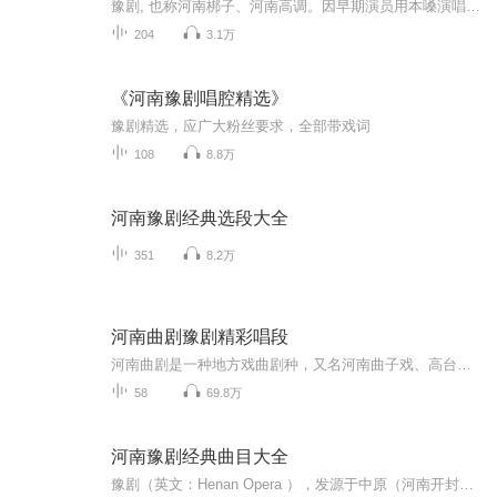
豫剧, 也称河南梆子、河南高调。因早期演员用本嗓演唱，起腔与收腔时用假声翻高尾音带“讴”，又叫“河南讴”。在豫西山区演出多依山平土为台，当地称为“靠山吼”。因为河南省简称“豫”，所以解放后定名为豫剧。是河南省的主要剧种之一。豫剧产生于明末...
204
3.1万
《河南豫剧唱腔精选》
豫剧精选，应广大粉丝要求，全部带戏词
108
8.8万
河南豫剧经典选段大全
351
8.2万
河南曲剧豫剧精彩唱段
河南曲剧是一种地方戏曲剧种，又名河南曲子戏、高台曲。起源于河南汝州，分大调曲和小调曲，小调曲优雅婉转，轻快。由坐班清唱的河南鼓子曲中杂牌小调与民间歌舞踩高跷相结合的河南曲剧，发展为戏曲剧种。由于曲调易学，用本嗓演唱，表演接近生活，传播极快。
58
69.8万
河南豫剧经典曲目大全
豫剧（英文：Henan Opera ），发源于中原（河南开封）。是我国最大的地方剧种，居全国各地方戏曲之首。豫剧是在河南梆子的基础上不断继承、改革和创新发展起来的。与京剧、越剧、黄梅戏、评剧并称中国五大剧种，汉族戏曲之一中国第一大地方剧种。豫剧也跟...