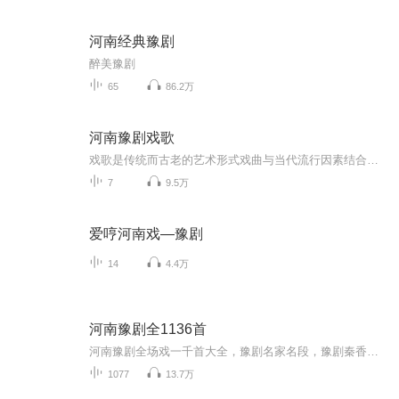
河南经典豫剧
醉美豫剧
65
86.2万
河南豫剧戏歌
戏歌是传统而古老的艺术形式戏曲与当代流行因素结合的产物。歌词是反映当代人的生活情感的内容，而曲调旋律用的却是中国古老的戏曲形式。它既有中国的戏曲元素又有现代的歌曲元素，故事情节浓厚。中国戏曲是经过千锤百炼的，具有浓郁的民族风格和文化特色，动听的同时也感动人心灵，而流行歌曲却是新时代人的极宠，二者结合，自然相得益彰，风格独特。
7
9.5万
爱哼河南戏—豫剧
14
4.4万
河南豫剧全1136首
河南豫剧全场戏一千首大全，豫剧名家名段，豫剧秦香莲，你要听的都在这里。
1077
13.7万