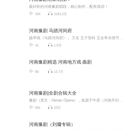
最好听的河南豫剧唱段，精心制作，配有戏词！
334
3193.2万
河南豫剧 马踏河间府
扬琴戏《马踏河间府》， 又名 五子登科 五女争夫情节简介： 明朝赵玄受奸臣严嵩迫害追杀与原配妻子张月平分离逃亡。路上又相继娶了四位妻子，五个老婆各生一子。后来五个儿子颇有出息，大子张玉 河间知府，二子王清廷河间知县，三子李堂 领兵大元戎，四子...
31
1.5万
河南豫剧精选 河南地方戏 曲剧
89
13.7万
河南豫剧|全剧合辑大全
豫剧（英文：Henan Opera），发源于中原（河南开封）。是我国最大的地方剧种，居全国各地方戏曲之首。 豫剧是在河南梆子的基础上不断继承、改革和创新发展起来的。与京剧、越剧、黄梅戏、评剧并称中国五大剧种，汉族戏曲之一中国第一大地方剧种。豫剧也跟...
555
23万
河南豫剧（刘墉专辑）