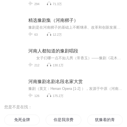
294
71.3万
精选豫剧集（河南梆子）
豫剧是在河南梆子的基础上不断继承、改革和创新发展起来的。建国后因河南简称“豫”，故称豫剧。豫剧从清朝末期至今已经形成四大声腔，即祥符调（以开封为中心）、豫东调（以商丘为中心）、豫西调（以洛阳为中心）、沙河调（以豫东南沙河流域为中心）。 豫...
63
12.2万
河南人都知道的豫剧唱段
女子们哪一点不如儿男（常香玉）——豫剧《花木兰》选段 花将军又变成花家的女郎（常香玉演唱）——豫剧《花木兰》选段 在绣楼我奉了小姐言命（常香玉）——豫剧《拷生》选段 那一日你言道张生有恙（常香玉）——豫剧《拷红》选段...
212
130.1万
河南豫剧名剧名段名家大赏
豫剧（英文：Henan Opera [1-2] ），发源于中原（河南开封）。是我国最大的地方剧种，居全国各地方戏曲之首。 [4] 豫剧是在河南梆子的基础上不断继承、改革和创新发展起来的。与京剧、越剧、黄梅戏、评剧并称中国五大剧种，汉族戏曲之一中国第一大地方剧种...
126
175.2万
您是不是在找：
免死金牌
你是我浪费的青春
犹豫着的青春