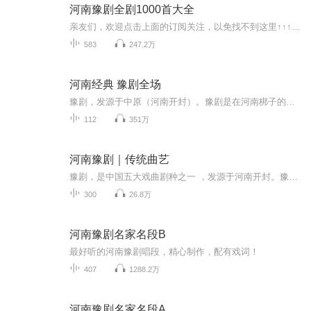
河南豫剧全剧1000首大全
亲友们，欢迎点击上面的订阅关注，以免找不到这里↑↑↑↑↑ 热爱中国传统戏曲，每日定时更新，欢迎收听，并评论提供意见。感谢大家的支持与喜爱，有兴趣的朋友可以加入戏迷Q群 24844503
583
247.2万
河南经典 豫剧全场
豫剧，发源于中原（河南开封）。豫剧是在河南梆子的基础上不断继承、改革和创新发展起来的。建国后因河南简称“豫”，故称豫剧。与京剧、越剧、黄梅戏、评剧并称中国五大剧种，汉族戏曲之一中国第一大地方剧种。豫剧也跟随河南卫视，河南豫剧院，台湾豫剧团等演出团体走过了世界诸多国家。如：“澳大利亚，意大利，法国，加拿等国家。”被西方人称赞是“东方咏叹调”，“中国戏曲”等。 豫剧以唱腔铿锵大气、抑扬有度、行腔酣畅、吐字清晰、韵味醇美、生动活泼、有血有肉、善于表达人物内心情感著称，凭借其高度的艺术性而广受各界人士欢迎。因其音乐伴奏用枣木梆子打拍，故早期得名河南梆子。据文化部统计，除河南省外，湖北、安徽、江苏、山东、河北、山西、陕西、青海以及新疆、台湾等省市区都有专业豫剧团分布。2019年11月，文化和旅游部办公厅组织开展了国家级非物质文化遗产代表性项目保护单位检查和调整工作，豫剧保护单位为河南省非物质文化遗产保护中心。2006年，豫剧被国务院列入第一批国家级非物质文化遗产名录。并被国家文化部直接管理收编。
112
351万
河南豫剧｜传统曲艺
豫剧，是中国五大戏曲剧种之一 ，发源于河南开封。豫剧是在河南梆子的基础上不断继承、改革和创新发展起来的。豫剧以唱腔铿锵大气、抑扬有度、行腔酣畅、吐字清晰、韵味醇美、生动活泼、有血有肉、善于表达人物内心情感著称
300
26.8万
河南豫剧名家名段B
最好听的河南豫剧唱段，精心制作，配有戏词！
407
1288.2万
河南豫剧名家名段A