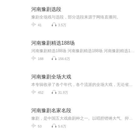
河南豫剧选段
豫剧全场戏与选段，部分选段来源于网络直播间。
41
3.5万
河南豫剧精选188场
河南豫剧精选188场 河南豫剧精选188场 河南豫剧精选188场 河南豫剧精选188场 河南豫剧精选188场 河南豫剧精选188场 ...
188
156.6万
河南豫剧全场大戏
本专辑收录了各个年代，各个流派的全场大戏，无论省市直剧团还是民营剧团应有尽有，包含了豫东调，豫西调，沙河调，包含了常香玉、马金凤、阎立品、崔兰田、陈素真、桑振君等六大名旦以及后起之秀，也有红脸王唐喜成以及黑头宗师李斯忠等，还有很多以前县...
452
31.9万
河南豫剧名家名段
豫剧，是中国五大戏曲剧种之一。以唱腔铿锵大气、抑扬有度、行腔酣畅、吐字清晰、韵味醇美、生动活泼、有血有肉、善于表达人物内心情感著称，凭借其高度的艺术性而广受各界人士欢迎。因其音乐伴奏用枣木梆子打拍，故早期得名河南梆子。
53
5.6万