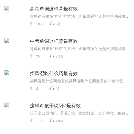
高考单词这样背最有效
背单词有很多“神奇”的方法，但最靠谱的还是把单词读准，然后重复就可以了。稍后我会把文本附上，望对高考的学生有帮助。
186
2万
中考单词这样背最有效
背单词有很多“神奇”的方法，但最有效的还是根据读音把单词读准。如果你正准备中考而词汇还没有搞定的话，收听此专辑就好了，稍后我会把文本放在音频下面。
25
2.2万
类风湿吃什么药最有效
类风湿吃什么药最有效类风湿吃什么药最有效？老中医粉掏心窝子说大实话 看到这个标题点进来的朋友，先给您鞠一躬——您这病找对路了！但咱得先说清楚：我可不是坐诊大夫，就是个把《黄帝内经》当睡前读物、给网文主角写把脉剧情比写感情线还认真的健康...
2
40
这样对孩子说“不”最有效
孩子出口成“脏”、谎话连篇、撒泼打滚、过分挑食、痴迷游戏、攀比显阔、着装追星、学习应付了事……您是否也对孩子的这些问题一筹莫展？您很清楚，没有规矩不能成方圆。在生活中，对于孩子的某些不良行为和习惯的确要说“不”，要让孩子明确知道---不是自己的所有要求都能得到满足，不是自己想做什么都可以为所欲为。但这个“不”字说起来简单，做起来却不容易。在什么情况下要给予孩子鼓励与引导，什么情况下要坚定地说“不”，最重要的该怎样说“不”呢？这，就是《这样对孩子说"不"最有效》要与您探讨解决的问题。
119
7152