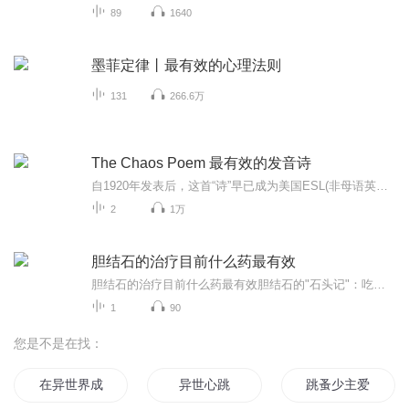
89
1640
墨菲定律丨最有效的心理法则
131
266.6万
The Chaos Poem 最有效的发音诗
自1920年发表后，这首“诗”早已成为美国ESL(非母语英语）课堂普遍学习的课文。为什么呢？不是因为他的词汇，而是因为它对发音练习的帮助。这首诗之所以名称为“chaos”，主要收集了英语中不按规则发音的词汇，进而来讥讽英语所谓的“规则”，其实“一团糟”；不知作者是从什么地方收集了如此多的生僻词汇，难能可贵的是，经过编排的这些词组合，竟然押韵，朗朗上口。
2
1万
胆结石的治疗目前什么药最有效
胆结石的治疗目前什么药最有效胆结石的"石头记"：吃炸药还是动刀子？中医教你温柔拆弹 江湖传言"肝胆相照"，可当你胆囊里偷偷结出"舍利子"，这塑料兄弟情就秒变修罗场。西医急诊室常上演"割以永治"的狠活，而老中医的抽屉里却藏着让石头"笑到溶解"的秘...
1
90
您是不是在找：
在异世界成为家人的方法
异世心跳
跳蚤少主爱上我