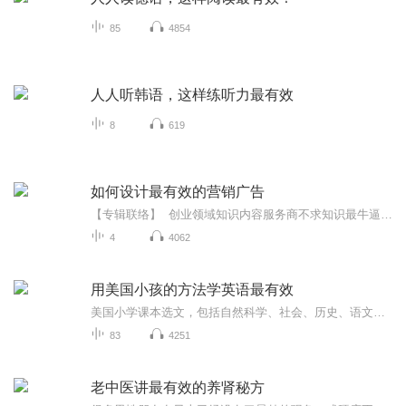
85
4854
人人听韩语，这样练听力最有效
8
619
如何设计最有效的营销广告
【专辑联络】 创业领域知识内容服务商不求知识最牛逼，只愿连接更鲜活！互联网营销商学院首席创业导师：东越，欢迎交流学习:微.信：DGWAN0828最有效的营销广告应该是这样的，既能让你一眼就看懂卖点，又能让你觉得很舒服，这就要求设计师将卖点和用户体验并重，其实有一些规律和技巧，可以让你快速设计出优秀的营销广告，答案就在本节课。
4
4062
用美国小孩的方法学英语最有效
美国小学课本选文，包括自然科学、社会、历史、语文、数学及其他六个主题单元的内容。
83
4251
老中医讲最有效的养肾秘方