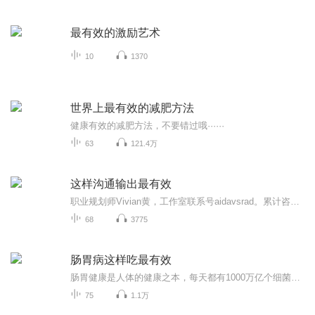
最有效的激励艺术
10
1370
世界上最有效的减肥方法
健康有效的减肥方法，不要错过哦······
63
121.4万
这样沟通输出最有效
职业规划师Vivian黄，工作室联系号aidavsrad。累计咨询案例2000+。CCDM中国职业规划师、BSC高级生涯咨询师、 人力资源管理师、人才中介师。毕业于211上海大学、10+年人力资源猎头招聘经验，曾服务多家世界500强、上市公司、自2013年起从事职业规划咨询与培训。擅长借用各类工具协助客户职场定位；熟知职场的“晋升规则”以及如何协助客户成为职场的“幸运儿”。...
68
3775
肠胃病这样吃最有效
肠胃健康是人体的健康之本，每天都有1000万亿个细菌在肠胃系统中生存，维持着肠胃系统运转的平衡。本专辑让你认识肠胃，识别肠胃病，如何在饮食中对你的肠胃做到调养，如何选用普通食材通过简单制作就可以有效的强健你的肠胃，同时调养你身体的其它系统和...
75
1.1万