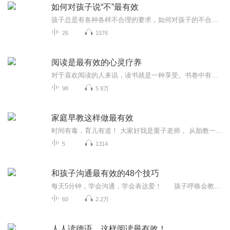
如何对孩子说“不”最有效
孩子总是有各种各样不合理的要求，如何对孩子的不合理要求说“不”，孩子才能欣然接受？这本书收录了各种各样熊孩子的智斗方法，家长们赶紧学起来吧！
26
1576
阅读是最有效的心灵疗养
对于喜欢阅读的人来说，读书就是一种享受。书卷中有一股无形的力量，影响你的思想和心态。书乡浸淫日久，则心胸玲珑，见识广阔；则言语有味，气质高雅！
98
5.9万
家庭早教这样做最有效
时间有毒，育儿有道！ 大家好我是栗子老师， 从胎教一直到0—6岁的孩子最需要精神食粮的滋养，《美宝宝早教知识资源库》为中国家庭提供了全新早教育儿方法，为你省去万元去早教中心的费用，想要了解的私信我~V:yuerzhuanjializi 我们是谁？ 深圳市美宝宝顾问管理有限公司——专业提供0-6岁孩子家庭专业的早教资料及全方位的育儿服务， 我们自始至终推崇的教育哲学是鼓励孩子展现自我创造力，激发他们自己的思想，并用自己的方式对问题做出回应 综合开发0-6 岁宝宝八大潜能，如此全面的早期教育体系源自于我们对教育事业的专注和执着， 我们可以帮助你？ 美宝宝早教资源库——涵盖了市面上最好最全的早教资源，涵盖了市面上最流行的早教机构如爱贝花0-3岁早教互动，蒙特梭利早教中心，七田阳光早教，奥尔夫早教， 妙事多音乐课，美吉姆音乐课， 清华大学堂全脑开发，感统0-6岁早教， 新爱婴早教，红黄蓝早教，东方爱婴早教等等你想要的早教资料全部都在资源库里，如果你的宝宝还没有去过早教中心建议你先看看资料库的视频，绝对超值，全部课堂实录，大部分为高清的！ 如果你喜欢教宝宝国学经典，资料库里有现在用的最多最好的育心经典全套内容； 如果你正在考虑给宝宝做英语启蒙，那就刚好了这里有安妮鲜花的全套启蒙资料 睡前故事，英语儿歌，世界名曲，世界名画，绘本，育儿难题，小儿中医等等， 如果你还有更多的需求在美宝宝早教资源库里都可以找到，绝对超出你的预期！
5
1314
和孩子沟通最有效的48个技巧
每天5分钟，学会沟通，学会表达爱！ 孩子呼唤会教育的父母，父母需要教育的方法！ 分享的初心：马上我的女儿馨馨马上就要4岁了，我为人父母，同时又是从事教育工作的10年的同志，在家庭及工作过程中，接触了超过1000个孩子，发现父母很爱孩子，可是很多时候，父母对孩子的爱，却成为了孩子的负担，成为伤害！这一切都因为父母缺乏方法！，知识教育和技能教育已经很完整，家庭教育却是在摸索中，孩子成为了实验品。这是我们不得不承认的现实。在此，我想做些些家庭教育的分享给家长各孩子们...
60
2.2万
人人读德语，这样阅读最有效！