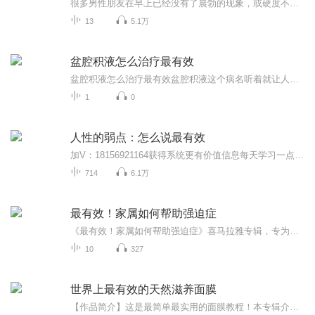
很多男性朋友在早上已经没有了晨勃的现象，或硬度不够，其实身体已经告诉你，肾阳已虚，如果加上多梦，其实就是肾精亏损，这类症状就足以判定，性生活时间也不会持久，疲软也会伴随， 可有些人并不重视，无论生活怎样过，你都要知道，肾虚就能夺走男性健康和所有的性福。
13
5.1万
盆腔积液怎么治疗最有效
盆腔积液怎么治疗最有效盆腔积液这个病名听着就让人胯下一凉，但别急着把B超单往电线杆上的老军医广告上贴。今天咱们就用中西医结合的视角，把这摊"积水"给你捋得明明白白。先泼盆冷水：某些养生号吹嘘的"三天排积液"纯属扯淡。去年有姑娘信了抖音上红糖姜...
1
0
人性的弱点：怎么说最有效
加V：18156921164获得系统更有价值信息每天学习一点点，让你精通人性美国“成人教育之父”戴尔卡耐基所著的《人性的弱点》，汇集了卡耐基的思想精华和最激动人心的内容，是作者最成功的励志经典。无数读者通过阅读和实践书中介绍的各种方法，不仅走出困境...
714
6.1万
最有效！家属如何帮助强迫症
《最有效！家属如何帮助强迫症》喜马拉雅专辑，专为家属量身打造！11个音频，免费听10个，深度解析强迫症患者的心理与行为。付费音频大放送，深度剖析，10篇系统文章，全方位指导，助您成为最懂、最有力量的支持者！快来学习，一起守护强迫症家人的心灵家...
10
327
世界上最有效的天然滋养面膜
【作品简介】这是最简单最实用的面膜教程！本专辑介绍的是从了解自己的肌肤，到怎样应对有可能出现的肌肤问题，到如何清洁、滋养你的肌肤，再到具体的DIY面膜，非常全面。专辑中收录了70种自制面膜，经过严格试用、评价之后，选出最具人气的面膜，用身边最...