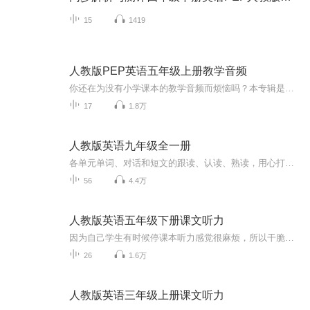
15
1419
人教版PEP英语五年级上册教学音频
你还在为没有小学课本的教学音频而烦恼吗？本专辑是关于英语五年级上册的音频教学内容，教学生动，深度仔细，快来听听吧（如有问题，请联系主播）更新频率：每周更新一单元适合谁听：5年级小学生，教师书籍信息：人民教育出版社出版的义务教育教材主播介绍...
17
1.8万
人教版英语九年级全一册
各单元单词、对话和短文的跟读、认读、熟读，用心打基础，天高任鸟飞
56
4.4万
人教版英语五年级下册课文听力
因为自己学生有时候停课本听力感觉很麻烦，所以干脆自己开了一个号去帮大家去读。希望能够更加方便大家的学习
26
1.6万
人教版英语三年级上册课文听力