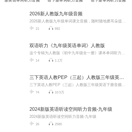
册英语单词听力音频
语下册单词听力音频
语下册单词听力音频
2026新人教版九年级音频
2026新人教版九年级单词课文音频，随时随地磨耳朵提升听力，练习口语，培养语感.
21
892
双语听力《九年级英语单词》人教版
这个专辑为人教版《初中九年级全一册》课本单词听力，英文朗读2次，中文朗读1次。相同教材版本、相同系列的八年级与七年级单词听力，可以在主播号内搜索。感谢赞赏与分享！
14
1.1万
三下英语人教PEP（三起）人教版三年级英语下册音频
三下英语人教PEP（三起）人教版三年级英语下册音频给正在上三上英语的小朋友提供了很好的三下英语人教版磨耳朵的素材，其中的英语单词音频很适合小朋友在听的过程当中加强单词记忆，无意中就学会了单词的听说和拼读；课文音频更是让小朋友熟悉英语句子发音...
74
10.5万
2024新版英语听读空间听力音频-九年级
2024新版英语听读空间听力音频-九年级
26
2580