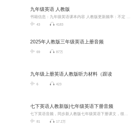
九年级英语 人教版
书籍信息：九年级英语课本内容 人教版更新频率：不定 播放量高或许会多更适合谁听：初中的各位同学 每一条音频我都很认真的读了，但是还是会有些错误，希望各位能在评论区指正，谢谢如果喜欢我的节目，欢迎转评赞+月票+关注 谢谢
43
4183
2025年人教版三年级英语上册音频
69
87万
九年级上册英语人教版听力材料（跟读
6
423
七下英语人教新版|七年级英语下册音频
七下英语音频，同步新人教版七年级英语下册课文，很好的提高了同学对七年级英语下册的学习，方便大家练习七下英语听力，每日英语磨耳朵。
81
17.2万