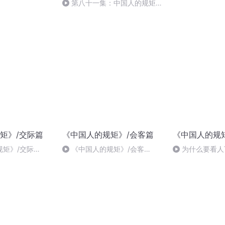
篇/151、有了钱
第八十一集：中国人的规矩，
说到底就是做人#规矩#做人#终
极#文嘉庚
矩》/交际篇
《中国人的规矩》/会客篇
《中国人的规
规矩》/交际
《中国人的规矩》/会客
为什么要看人
与待客的“八忌”
篇/75、离席要让客人先走