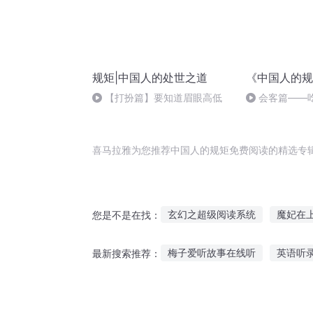
规矩|中国人的处世之道
《中国人的规
【打扮篇】要知道眉眼高低
会客篇——
位"
喜马拉雅为您推荐中国人的规矩免费阅读的精选专
玄幻之超级阅读系统
魔妃在
您是不是在找：
请宿主遵守修仙者的规矩
阅
梅子爱听故事在线听
英语听
最新搜索推荐：
都市之神级阅读系统
书单阅
听妈妈讲故事容易睡着
我的