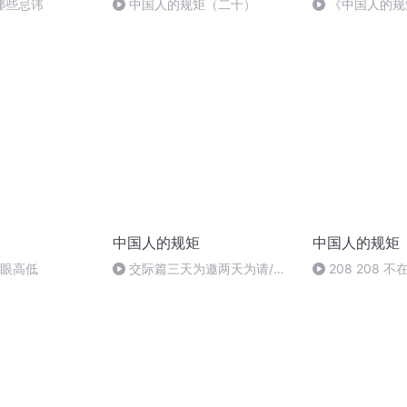
哪些忌讳
中国人的规矩（二十）
《中国人的规
结篇为什么说不
中国人的规矩
中国人的规矩
眉眼高低
交际篇三天为邀两天为请/人
208 208 
与人之间的客情