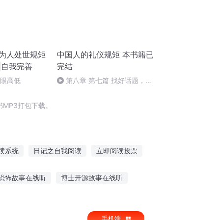
|为人处世规矩
中国人的礼仪规矩 本书籍已
|自我完善
完结
眉眼高低
第八章 第七篇 找好话题，让
双方交往更深入
MP3打包下载。
读系统
日记之自我阅读
立即阅读投票
免不了犯二
你不要太规矩
恐怖故事在线听
博士开源故事在线听
阅读成仙
超人故事在线听
听不完的故事周琛
手机端