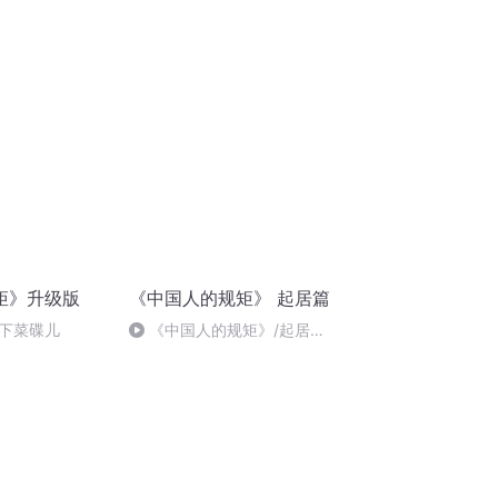
也不能“烧包儿”
篇/185、要知道眉眼高低
矩》升级版
《中国人的规矩》 起居篇
下菜碟儿
《中国人的规矩》/起居
篇/32、迎门不能放镜子