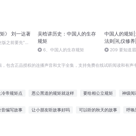
矩》 刘一达著
吴晗讲历史：中国人的生存
中国人的规矩
规矩
法则|礼仪修养
吃饭之前要先"安
6、中国人的生存规矩
209 要知道
辑，包含正品授权的连播声音和文字全集，支持免费在线试听阅读和有声书
上冷帝规矩点
恩公黑道的规矩就这样
要给相公立规矩
神级阅
读成神
阅读明朝那些事儿
笑阅世间
一切从阅读开始
青春
录音编写故事
让小朋友听故事好吗
可以听的秋天的故事
呼唤
读攻略
无限阅读
末日阅凡
龙门之主在线阅读
在玄幻世界
爸爸儿童听故事
最喜欢听的故事幼儿
刷牙的故事在线听
果冻