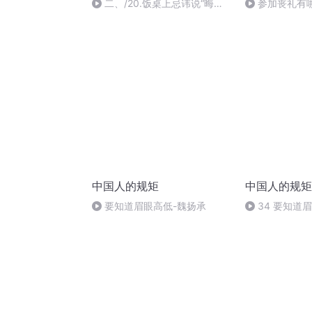
二、/20.饭桌上忌讳说“晦
参加丧礼有
气”话
中国人的规矩
中国人的规矩
要知道眉眼高低-魏扬承
34 要知道