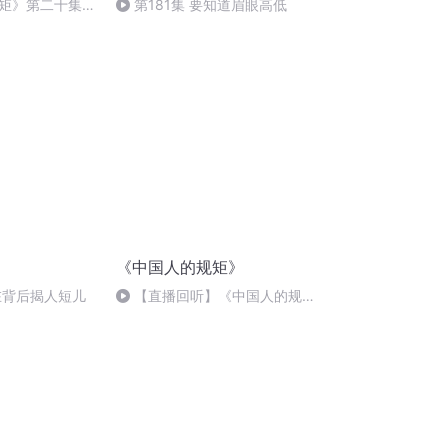
矩》第二十集完
第181集 要知道眉眼高低
要轻易许愿？
《中国人的规矩》
不在背后揭人短儿
【直播回听】《中国人的规
矩》