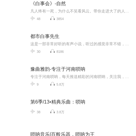
《白事会》-自然
凡人终有一死，为什么不笑看风云。带你走进大了的人生百态。如有侵权，请联系删除！
48
3854
都市白事先生
这是一部非常好听的有声小说，听过的感觉非常不错，故事扑朔迷离，情节跌宕起伏，?是以（推理、悬疑、奇特、未知、血腥、架空、恐怖、刺激）等风格模式构成的虚幻故事。?为了提供更多优秀的有声作品，请多多宣传和推荐本书，这是一种支持与鼓励！欢迎您的意见和建议，我们将不断提升自己，给大家呢带来更多优秀的作品。请大家多多支持，好听就请小伙伴一起来吧。只就是对我们最大的支持了.有声小说的未来，是需要大家共同的努力!? 友情提示:听书是种生活的品味，在品味生活的同时，请关...
30
8186
豫曲雅韵-专注于河南唢呐
专注于河南唢呐，每天推送精彩的河南唢呐，关注我，给你不一样的精彩！
9
5.8万
第6季/13•精典乐曲：唢呐
38
3.8万
唢呐音乐|百般乐器，唢呐为王