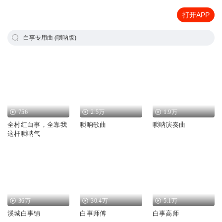
打开APP
白事专用曲 (唢呐版)
756
2.5万
1.9万
全村红白事，全靠我
唢呐歌曲
唢呐演奏曲
这杆唢呐气
36万
30.4万
5.1万
溪城白事铺
白事师傅
白事高师