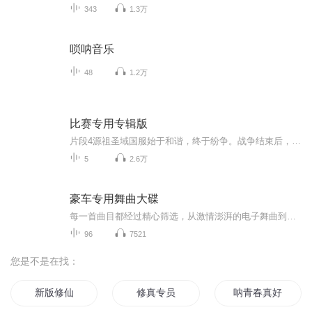
343
1.3万
唢呐音乐
48
1.2万
比赛专用专辑版
片段4源祖圣域国服始于和谐，终于纷争。战争结束后，我们的父永远改变了。他将一切怪罪于他的孩子，封印了生命的火焰，只允许天使的血脉守护那光芒的余烬。我们只能眼睁睁看着光芒消逝，如今，历劫之后，创世者的担忧终于化为现实。它始于恐惧，并将终于毁...
5
2.6万
豪车专用舞曲大碟
每一首曲目都经过精心筛选，从激情澎湃的电子舞曲到富有节奏感的嘻哈旋律，再到动感十足的流行劲曲，确保每一个节拍都能与豪车的引擎轰鸣声完美呼应，让您在驾驶途中时刻充满激情与活力
96
7521
您是不是在找：
新版修仙
修真专员
呐青春真好