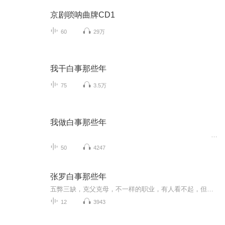
京剧唢呐曲牌CD1
60
29万
我干白事那些年
75
3.5万
我做白事那些年
50
4247
张罗白事那些年
五弊三缺，克父克母，不一样的职业，有人看不起，但是男主却能开路虎，形形色色，人间百态，一个又一个别人的故事，大家听我说，，，，，，，
12
3943