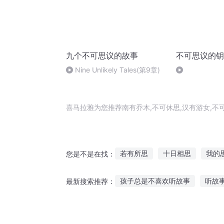
九个不可思议的故事
不可思议的钥
Nine Unlikely Tales(第9章)
喜马拉雅为您推荐南有乔木,不可休思,汉有游女,
若有所思
十日相思
我的
您是不是在找：
美人思华年
我自相思
重
孩子总是不喜欢听故事
听故
最新搜索推荐：
捷径健康故事在线听
听奶奶讲