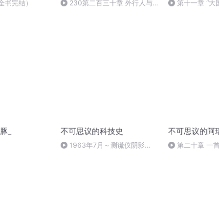
（全书完结）
230第二百三十章 外行人与
第十一章 “大
内行人
2：南亚小霸王
豚_
不可思议的科技史
不可思议的阿
1963年7月～测谎仪阴影
第二十章 一
（全书完）