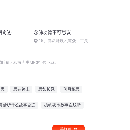
明奇迹
念佛功德不可思议
16、佛法能度六道众，亡灵
求度也往生
试听阅读和有声书MP3打包下载。
天思
思在路上
思如长风
落月相思
思
我这个人很有思想
星空下的思恋
月龄听什么故事合适
扬帆夜市故事在线听
故事在线听全集
听轩辕黄帝的故事
手机端