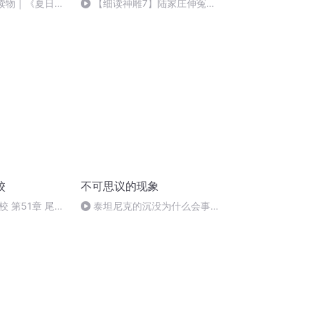
角读物｜《夏日
【细读神雕7】陆家庄伸冤三
老年人的鸡尾酒
气赵志敬！诉衷肠黄蓉杨过冰释
顿和外婆漫画
前嫌！
校
不可思议的现象
 第51章 尾声
泰坦尼克的沉没为什么会事先
出现在小说里？（78）