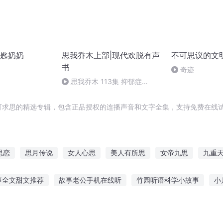
匙奶奶
思我乔木上部|现代欢脱有声
不可思议的文
书
奇迹
思我乔木 113集 抑郁症
（下）
不可求思的精选专辑，包含正品授权的连播声音和文字全集，支持免费在线
思恋
思月传说
女人心思
美人有所思
女帝九思
九重
生之相思梦
十里风华长相思
无尽思想
奇思异梦
君子有九
事全文甜文推荐
故事老公手机在线听
竹园听语科学小故事
小
故事700字
杨洋听别人讲故事
故事很美你在听吗
听小德讲