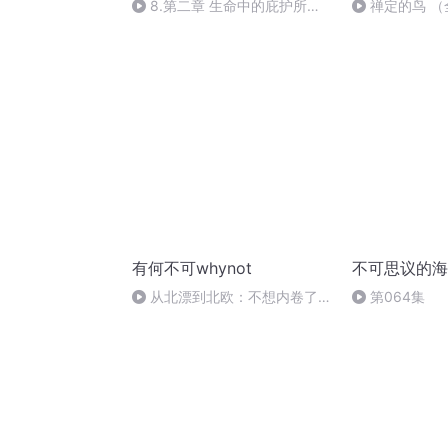
8.第二章 生命中的庇护所
禅定的鸟 
（四）
有何不可whynot
不可思议的海
从北漂到北欧：不想内卷了，
第064集
她选择把人生打磨慢一点