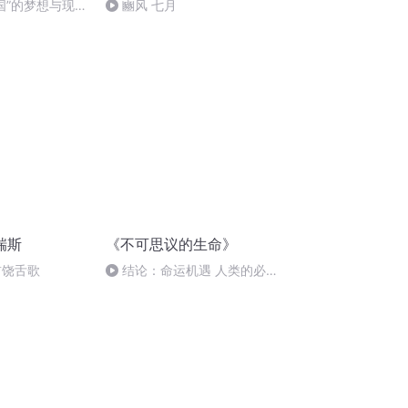
国”的梦想与现实
豳风 七月
瑞斯
《不可思议的生命》
首饶舌歌
结论：命运机遇 人类的必然
（二）致谢