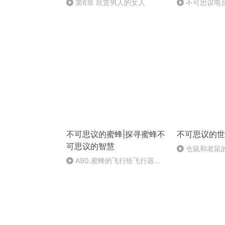
第6章 欣赏男人的女人
不可思议电
不可思议的蜜蜂|探寻蜜蜂不
不可思议的世
可思议的智慧
仓鼠和老鼠
A90.蜜蜂的飞行给飞行器的
设计带来什么了灵感？(完)