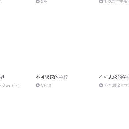
台
5章
152老年主
书》《守灵夜是
派对》、露西巴
界
不可思议的学校
不可思议的学
的交易（下）
CH10
不可思议的学校
（大结局）