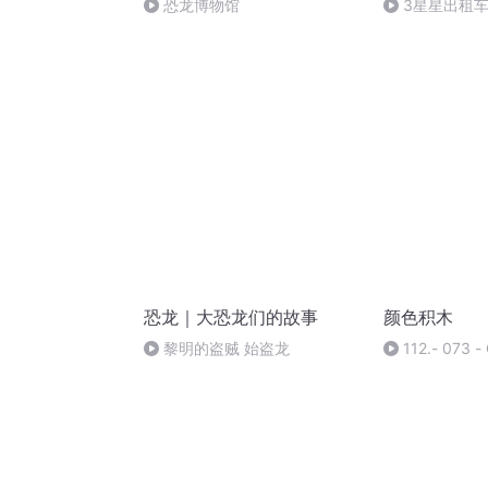
恐龙博物馆
3星星出租
客
恐龙｜大恐龙们的故事
颜色积木
黎明的盗贼 始盗龙
112.- 073 -
Go-B站-咸咸
MinYe(Av1138