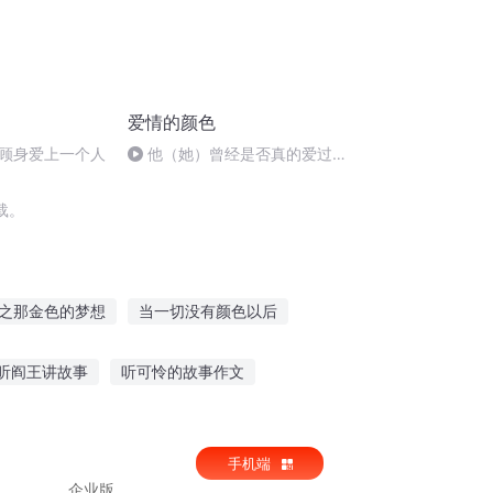
爱情的颜色
顾身爱上一个人
他（她）曾经是否真的爱过
你？
载。
之那金色的梦想
当一切没有颜色以后
颜色
颜色精灵
颜色猎人
听阎王讲故事
听可怜的故事作文
事文案说说心情
听小番茄故事王国全集
手机端
企业版