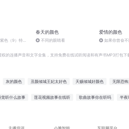
春天的颜色
爱情的颜色
：紫色（9）特克
不同的眼睛看
如果你曾奋不
授权的连播声音和文字全集，支持免费在线试听阅读和有声书MP3打包下
灰的颜色
丑颜倾城王妃太好色
天赐倾城好颜色
无限恐怖
的颜色
重生的颜色
颜色家族
颜色不一样的烟火
记忆中的
睡觉听什么故事
莲花视频故事在线听
歌曲故事你在听吗
半夜
世界染上我的颜色
绝色帝师红颜
蔚蓝色海的颜色
线听故事大全
下载走路听的故事app
听小鬼故事书
听抗战故
酒听故事的说说
听老党员的入党故事
主播培训
小雅智能
车联网平台