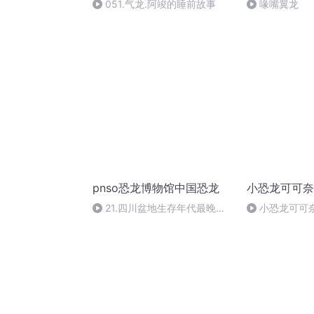
051.气龙.阿竣的睡前故事
喙嘴翼龙
pnso恐龙博物馆中国恐龙
小恐龙可可奈
21.四川盆地生存年代最晚的
小恐龙可可奈
肉食性恐龙——乐山龙
乌龟岛