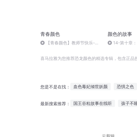
青春颜色
颜色的故事
【青春颜色】教师节快乐-
14-第十章
vol.204：NJ游牧
里特的秘密
喜马拉雅为您推荐恐龙颜色的精选专辑，包含正品
血色毒妃倾世妖颜
恐惧之色
您是不是在找：
风云颜色
血色恐怖
世界
国王谷粒故事在线听
孩子不
最新搜索推荐：
绝色女魔斗狼王至尊红颜
让
甜津津的河水听故事
黑猫在
高级诡异故事在线听
吃茶喝
云剪辑