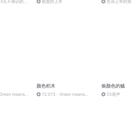
车3互不相识的乘
親愛的上帝
告诉上帝的第
颜色积木
偷颜色的贼
 Green means
72.073 - Green means
55尾声
的闲人
Go(Av115268449736486,P72)
16130035129,P112)