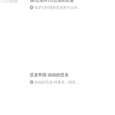
说/恐龙时代/恐龙的足迹
二十八封信
侏罗纪时期的恐龙有什么特征
_缩混
恐龙帝国-凶凶的恐龙
凶凶的恐龙-特暴龙（感觉灵
敏的大力士）