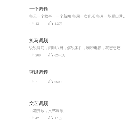
一个调频
每天一个故事，一个新闻 每周一次音乐 每月一场脱口秀 一日调频，一日不听，如三秋兮
13
1.3万
抓马调频
说说科幻，闲聊八卦，解说案件，唠唠电影，我想想还有其他的没。联系方式：dramastudio@qq.com微博：@抓马调频
268
624.6万
蓝绿调频
21
6500
文艺调频
百花齐放，文艺调频
42
1.1万