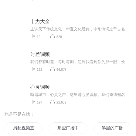
十力大全
主讲天下传统文化，华夏文化经典，中华诗词之千古名句，人生之道，生命之爱，成功之方法，如人为什么而活，人字为三角形，三角形有东西南北，三角形有上下左右，所以人为上下左右而活，人为东西南北而活。人生，但愿与山水，千里共风雨。但愿与风雨，千里...
12
528
时差调频
我们都有时差，每时每刻，短到我看到你的那一眼，长到地球的另一边。微信订阅号：shichafm 或添加 时差调频。
122
56.8万
心灵调频
喧嚣城市，心灵之声，这里是心灵调频。我们邀请知名电台声优，以诵读的方式，为现代社会中奔忙的人们，开垦一片心灵栖息地，凝聚心灵力量，聆听心灵的声音！欢迎添加微信公众账号“xinlingtiaopin”，陪你度过每一个不寂寞的晚上。
197
22.6万
您是不是在找：
男配视频直播中
那些广播中的夏天
墨黑的广播