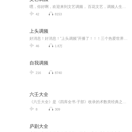
嘿，你好啊，欢迎来到文艺调频， 百花文艺，调频人生，寻找爱，寻找春天，文艺花园，在这里，等着你。
42
8153
上头调频
好消息！好消息！“上头调频”开播了！！！三个热爱世界热爱生活的Drunkard围坐一起，把酒言欢，将生活中的点点滴滴诉诸酒杯，将心中的壮丽山河侠骨柔肠化作妙语连珠，谈笑间，道尽人生百态，用我们的烈酒和谈话，温暖你那本该炽热的内心。
46
1.8万
自我调频
216
8740
六壬大全
《六壬大全》是《四库全书·子部》收录的术数类经典之一，系统整理了中国古代大六壬术的理论体系、占法规则、神煞体系与判断方法。大六壬与太乙、奇门并称“三式”，历来被视为中国古代术数体系中结构较复杂、信息量较大的占测方法之一。本书为《图解六壬...
8
309
庐剧大全