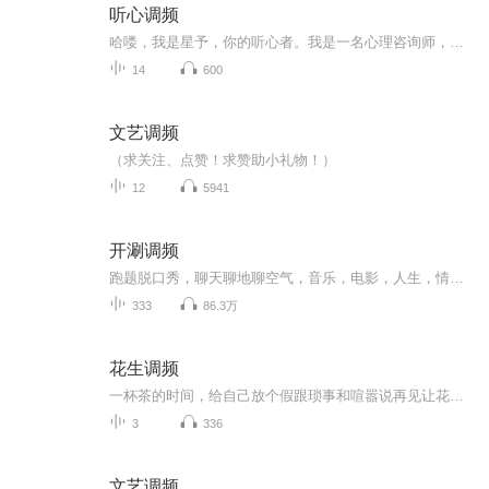
听心调频
哈喽，我是星予，你的听心者。我是一名心理咨询师，也是一名法律工作者。我发现，无论是安顿内心的风浪，还是理顺复杂的关系，我们最需要的，是一份“被懂得”的温暖，和一套“用得上”的方法。所以，我为你做了这档节目。在这里，我会用心理学的眼睛，陪...
14
600
文艺调频
（求关注、点赞！求赞助小礼物！）
12
5941
开涮调频
跑题脱口秀，聊天聊地聊空气，音乐，电影，人生，情感，汽车，体育
333
86.3万
花生调频
一杯茶的时间，给自己放个假跟琐事和喧嚣说再见让花的芬芳、树的浓荫驱散一天的疲惫一起聆听自然的声音共享文学之美
3
336
文艺调频