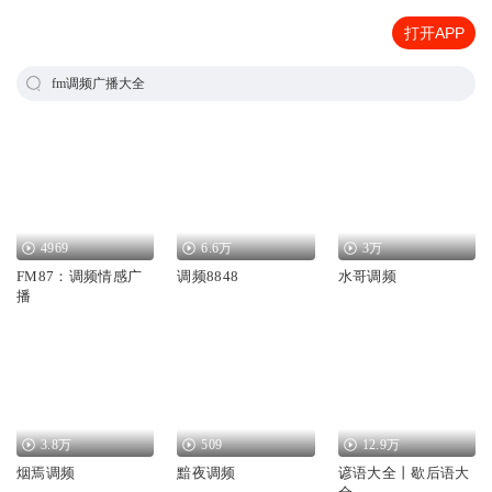
打开APP
fm调频广播大全
4969
6.6万
3万
FM87：调频情感广
调频8848
水哥调频
播
3.8万
509
12.9万
烟焉调频
黯夜调频
谚语大全丨歇后语大