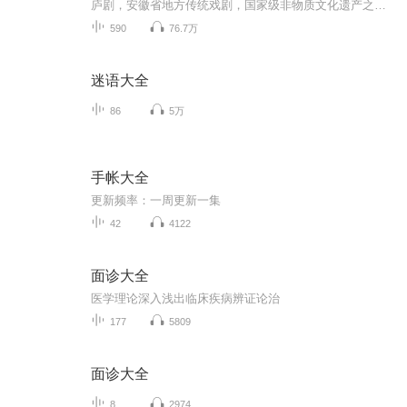
庐剧，安徽省地方传统戏剧，国家级非物质文化遗产之一。庐剧，原名倒七戏，又称小倒戏、小戏，另有别称花篮戏、采茶戏、灯戏、二小戏、三小戏、和州戏、倒祭戏、稻季戏等，流行于安徽省江淮之间的皖西、皖中和江南部分地区 [1] ，是在大别山一带的山歌、淮河一带的花灯歌舞的基础上吸收了锣鼓书（门歌）、端公戏、嗨子戏的唱腔发展而成。 [2] 庐剧的传统唱腔分主调和花腔两部分，表演朴素而活泼，简单而真实，同时庐剧演员身兼数角，轮番替换，还要兼打锣鼓，早期庐剧用锣鼓伴奏，主要有堂锣、大锣、小锣三件打击乐器。2006年5月20日，庐...
590
76.7万
迷语大全
86
5万
手帐大全
更新频率：一周更新一集
42
4122
面诊大全
医学理论深入浅出临床疾病辨证论治
177
5809
面诊大全
8
2974