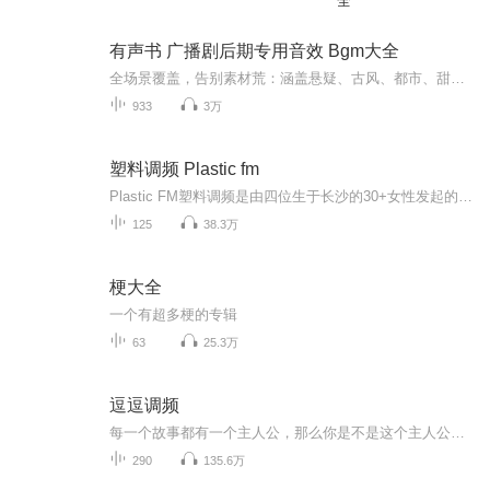
全
有声书 广播剧后期专用音效 Bgm大全
全场景覆盖，告别素材荒：涵盖悬疑、古风、都市、甜宠等 12 + 题材，包含环境音、情绪 BGM、动作音效等 500 + 高清素材，从雨滴落叶到史诗配乐，一站式满足配音后期全需求。专业级品质，即取即用：无损音质 + 无版权风险，音效立体逼真（如脚步声、打斗声...
933
3万
塑料调频 Plastic fm
Plastic FM塑料调频是由四位生于长沙的30+女性发起的一档不知道如何归类的播客。我们关注的也许不是明面上的热点话题，但归根到底都是女性成长中我们曾经经历或者观察到的困惑。这既是我们四人的观点交流，也是我们把说教放在心里的尝试，更是我们对于“生...
125
38.3万
梗大全
一个有超多梗的专辑
63
25.3万
逗逗调频
每一个故事都有一个主人公，那么你是不是这个主人公呢，爱生活 爱逗逗调频 关注微信公众账号可第一时间推送节目，搜索订阅账号逗逗调频或radio1990均可！
290
135.6万