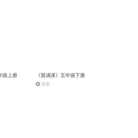
年级上册
《晨诵课》五年级下册
无衣