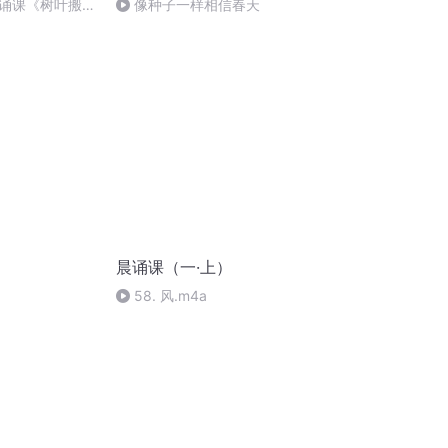
5晨诵课《树叶搬
像种子一样相信春天
晨诵课（一·上）
58. 风.m4a