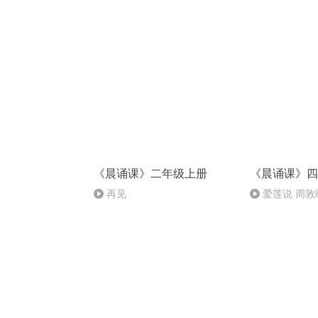
元。P115一p164全书完
《晨诵课》二年级上册
《晨诵课》四
再见
爱莲说 周敦