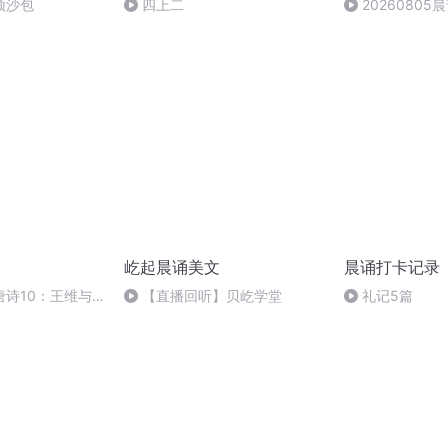
顶沙包
四上二
2026080
家》Day5
屹起晨诵美文
晨诵打卡记录
唐诗10：王维与
【直播回听】贝屹学堂
礼记5篇