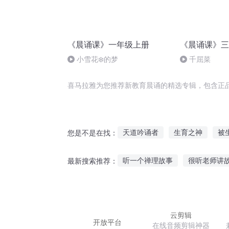
《晨诵课》一年级上册
《晨诵课》三
小雪花❄️的梦
千屈菜
喜马拉雅为您推荐新教育晨诵的精选专辑，包含正
天道吟诵者
生育之神
被
您是不是在找：
快穿之教育这个花心男主
与
听一个禅理故事
很听老师讲
最新搜索推荐：
我被系统教育了
让修仙走进
彩虹种子故事在线听
听一听
婴儿从小听英文故事好吗
原
云剪辑
开放平台
在线音频剪辑神器