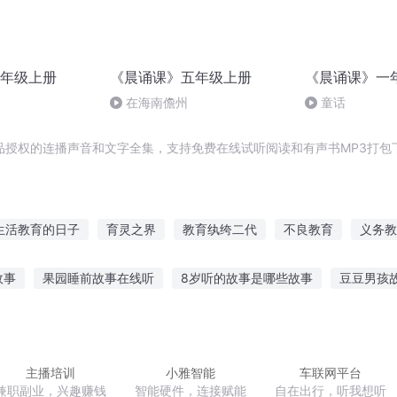
年级上册
《晨诵课》五年级上册
《晨诵课》一
在海南儋州
童话
品授权的连播声音和文字全集，支持免费在线试听阅读和有声书MP3打包
生活教育的日子
育灵之界
教育纨绔二代
不良教育
义务教
少时的育儿日记
神诵九歌
九万年义务教育
仙君育妻记
魔
故事
果园睡前故事在线听
8岁听的故事是哪些故事
豆豆男孩
教育
问题神仙教育中心
庄园之教育系统
凯叔讲故事作文
听奶奶讲述的故事
听神灯的故事在线收听
宝
版英文故事从哪听
啥软件可以听英语故事
主播培训
小雅智能
车联网平台
兼职副业，兴趣赚钱
智能硬件，连接赋能
自在出行，听我想听