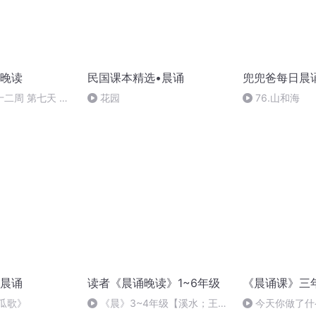
晚读
民国课本精选•晨诵
兜兜爸每日晨
十二周 第七天 文
花园
76.山和海
晨诵
读者《晨诵晚读》1~6年级
《晨诵课》三
瓜歌》
《晨》3~4年级【溪水；王
今天你做了什