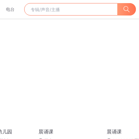
电台
幼儿园
晨诵课
晨诵课