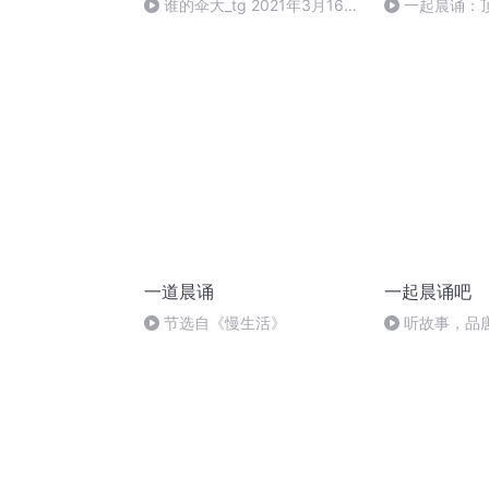
谁的伞大_tg 2021年3月16日
一起晨诵：
20:39
一道晨诵
一起晨诵吧
节选自《慢生活》
听故事，品
《郁轮袍》