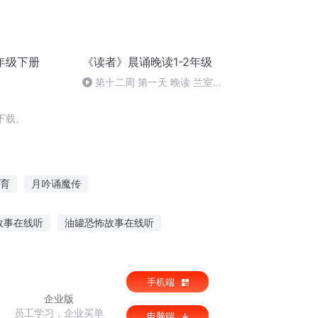
年级下册
《读者》晨诵晚读1-2年级
第十二周 第一天 晚读 兰室五
咏（其五）
下载。
育
月吟诵魔传
王育成日记
武林教育家
爱即是教育
故事在线听
油罐恐怖故事在线听
宝催眠故事在线听
云听里面的鬼故事在线听
手机端
企业版
员工学习，企业买单
电脑端