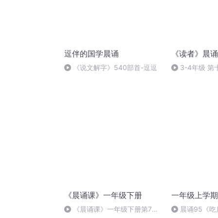
逗伴的国学晨诵
《读者》晨诵
《说文解字》540部首-逗逗
3-4年级 第
学常识
《晨诵课》一年级下册
一年级上学期
《晨诵课》一年级下册第7单
晨诵95《吃