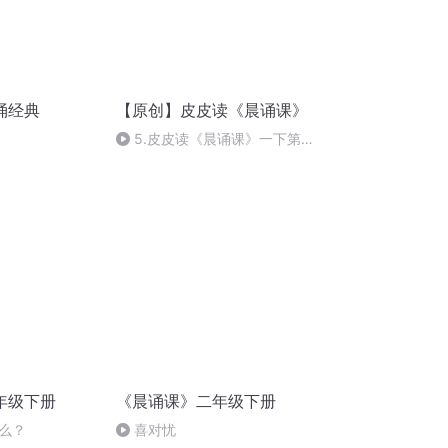
诵经典
【原创】皮皮读《晨诵课》
5.皮皮读《晨诵课》一下第1
单元 《小羊》 22.7.18
年级下册
《晨诵课》二年级下册
么？
喜对忧