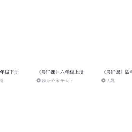
维】
年级下册
《晨诵课》六年级上册
《晨诵课》四
颐
修身·齐家·平天下
无题