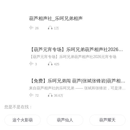
葫芦相声社_乐呵兄弟相声
26
1万
【葫芦元宵专场】乐呵兄弟葫芦相声社2026元宵专场
【葫芦元宵专场】乐呵兄弟葫芦相声社2026元宵专场
3
425
【免费】乐呵兄弟闯 葫芦|张斌张锋岩|葫芦相声社
来自葫芦相声社的乐呵兄弟 —— 张斌和张锋岩，可是津门相声界的一对活宝。他们自幼痴迷相声，功底扎实。舞台上，张斌逗趣幽默，包袱不断，张锋岩捧哏精准，默契十足。二人扎根天津生活，将市井百态、民俗风情融入段子，逗得观众捧腹大笑，尽享相声欢乐。
72
36.6万
您是不是在找：
这个火影葫芦里什么都有
葫芦仙人
葫芦耀天