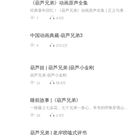
《葫芦兄弟》动画原声全集
经典童年回忆！《葫芦兄弟》动画原声全集 | 正义与勇气的传奇 简介： ✨ 重温经典，致敬童年 ✨ 《葫芦兄弟》是中国动画史上不朽的传奇，七个身怀绝技的葫芦娃为救爷爷与蛇精、蝎子精斗智斗勇！本专辑完整收录动画原版配乐、主题曲及经典台词片段，带你瞬...
7
4.4万
中国动画典藏-葫芦兄弟3
4
273.2万
葫芦娃 | 葫芦兄弟 |葫芦小金刚
葫芦兄弟 葫芦小金刚
11
55.6万
睡前故事 |《葫芦兄弟》
一根藤上七朵花，七个兄弟一条心。爷爷的呼唤穿透山岭，蛇蝎的妖风遮不住光明。为了爱与正义，葫芦七兄弟化作七彩山峰，镇压邪恶，守护人间——国产动画片《葫芦兄弟》，传奇永不褪色！
10
2.4万
葫芦兄弟 | 老岸唠嗑式评书