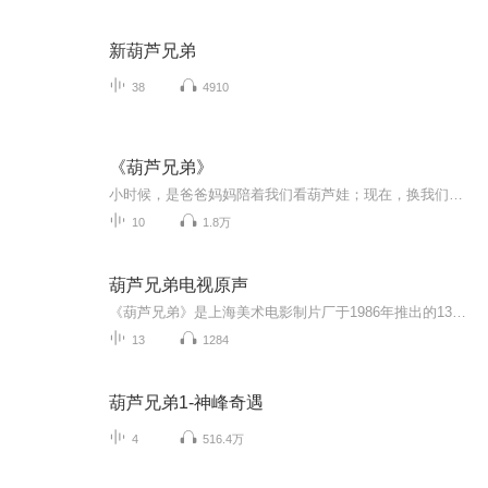
新葫芦兄弟
38
4910
《葫芦兄弟》
小时候，是爸爸妈妈陪着我们看葫芦娃；现在，换我们把这份经典，讲给孩子听。《葫芦娃》不只是一部动画片，更是一代人的童年符号，是关于勇敢、团结、孝顺与责任的启蒙。有声书里，每一个角色的声音都鲜活立体，每一段剧情都充满感染力，既能让我们重温童...
10
1.8万
葫芦兄弟电视原声
《葫芦兄弟》是上海美术电影制片厂于1986年推出的13集剪纸动画系列片，是中国动画史上极具代表性的经典之作。这部作品以其独特的艺术形式和深刻的故事内涵，成为几代中国人共同的童年记忆。� 剧情简介传说葫芦山里镇压着蝎子精和蛇精。一只穿山甲不慎打穿...
13
1284
葫芦兄弟1-神峰奇遇
4
516.4万