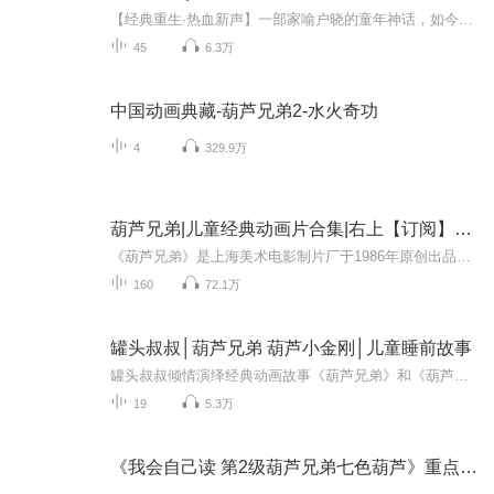
【经典重生·热血新声】一部家喻户晓的童年神话，如今以传统评书艺术全新演绎【小时候看动画片，现在听评书版！】——惊堂木一拍，说尽七兄弟神通广大；折扇轻展，道穿蛇蝎二妖百般阴谋。老故事新味道，悬念迭起的章节编排、声临其境的音效演绎，带你重返...
45
6.3万
中国动画典藏-葫芦兄弟2-水火奇功
4
329.9万
葫芦兄弟|儿童经典动画片合集|右上【订阅】不迷路
《葫芦兄弟》是上海美术电影制片厂于1986年原创出品的13集系列剪纸动画片，是中国动画第二个繁荣时期的代表作品之一，至今已经成为中国动画经典。该片讲述7只神奇的葫芦，7个本领超群的兄弟，为救亲人前赴后继，与妖精们展开周旋的故事。
160
72.1万
罐头叔叔│葫芦兄弟 葫芦小金刚│儿童睡前故事
罐头叔叔倾情演绎经典动画故事《葫芦兄弟》和《葫芦小金刚》，小朋友们，一起和机智勇敢的葫芦娃除妖灭怪吧。
19
5.3万
《我会自己读 第2级葫芦兄弟七色葫芦》重点字听读练习