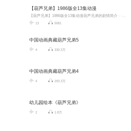
【葫芦兄弟】1986版全13集动漫
【葫芦兄弟】1986版全13集动漫葫芦兄弟的剧情简介 · · · · · · 一个善良的老爷爷种了一棵葫芦树，在他的悉心照顾下，葫芦藤很快结出了七颗大葫芦。葫芦们都很有灵性，老爷爷来了他们争先恐后的叫爷爷，老爷爷十分开心。然而一天，山里的蛇精将老...
13
5081
中国动画典藏葫芦兄弟5
4
330.3万
中国动画典藏葫芦兄弟4
4
293.3万
幼儿园绘本《葫芦兄弟》
2
1.8万