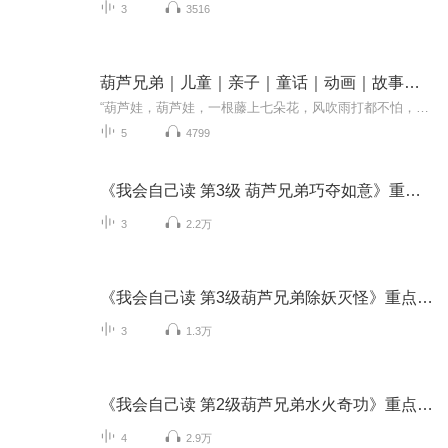
3
3516
葫芦兄弟｜儿童｜亲子｜童话｜动画｜故事｜3-6岁
“葫芦娃，葫芦娃，一根藤上七朵花，风吹雨打都不怕，啦啦啦……”一首轻快又“魔性”的主题曲把我们拉回了搬个小板凳，吃着零食，坐在电视剧前观看《葫芦兄弟》的童年。80、90后的童年，没有《葫芦兄弟》的陪伴是不完整的。真实鲜活的人物形象，曲折生动...
5
4799
《我会自己读 第3级 葫芦兄弟巧夺如意》重点字听读
3
2.2万
《我会自己读 第3级葫芦兄弟除妖灭怪》重点字听读练习
3
1.3万
《我会自己读 第2级葫芦兄弟水火奇功》重点字听读练习
4
2.9万