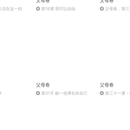
父母卷
父母卷
天活在这一刻
第16课 我可以自由
父母卷，第三
厚礼给自己
父母卷
父母卷
单
第31天 献一份厚礼给自己
第三十一课：
己