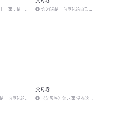
父母卷
十一课，献一份
第31课献一份厚礼给自己
20260731
父母卷
献一份厚礼给自
《父母卷》第八课 活在这一
刻