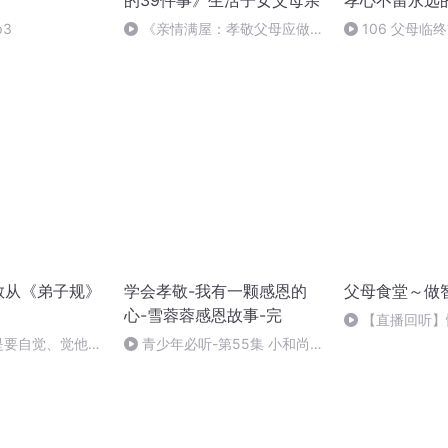
的39件事》生活子女父母亲
孝心不留永远
p3
《亲情满屋：孝敬父母应做的
106 父母临
39件事》（52）.m4a
做？ 父母离去
（完）
敬从《弟子规》
学会孝敬-我有一颗感恩的
父母食堂～做
心-雪蓉蓉感恩故事-完
【直播回听】
父母
是要自觉、觉他、
青少年必听-第55集 小和尚撞
钟-雪蓉蓉感恩故事