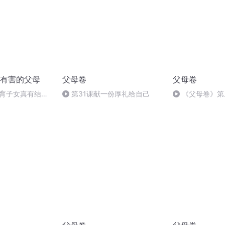
有害的父母
父母卷
父母卷
养育子女真有结束
第31课献一份厚礼给自己
《父母卷》第
什么时候呢？
同行与爱携行