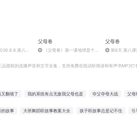
父母卷
父母卷
26.8.8.第八
《父母卷》第一课地球是个自
第8天 第八
刻
助餐厅
正品授权的连播声音和文字全集，支持免费在线试听阅读和有声书MP3打
后又翻墙了
我的系统有点无敌我父母也是
夺父夺母大战
父母
父后母皇被抢了
租个阴妻回家见父母
父母那辈
敬过去美好
听的故事
大班舞蹈听故事教案大全
孩子听故事总是记不住
引
诗词敬爱
祖父祖母的爱情故事
父后母皇翻墙了
我真没有父母
靓仔讲故事的说说
爷爷把故事讲给我听
爱心树在线听故事
听