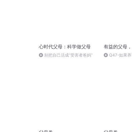
心时代父母：科学做父母
有益的父母，
别把自己活成“受害者爸妈”
Q47-如果
的一天，是在