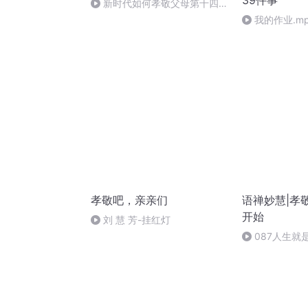
39件事
新时代如何孝敬父母第十四
孝，支持单身父母再婚！
我的作业.m
孝敬吧，亲亲们
语禅妙慧|孝
开始
刘 慧 芳-挂红灯
087人生就
觉行圆满