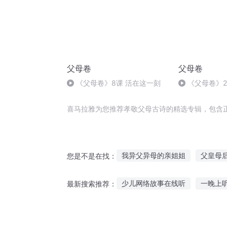
父母卷
父母卷
《父母卷》8课 活在这一刻
《父母卷》20
课，活在这一
喜马拉雅为您推荐孝敬父母古诗的精选专辑，包含
我异父异母的亲姐姐
父皇母
您是不是在找：
恶父慈母
不敬天道只敬天
少儿网络故事在线听
一晚上
最新搜索推荐：
天父地母
火影之大孝子
听故事如何提高阅读能力
听