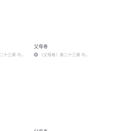
父母卷
二十三课 与你
《父母卷》第二十三课 与你
同行与爱携行