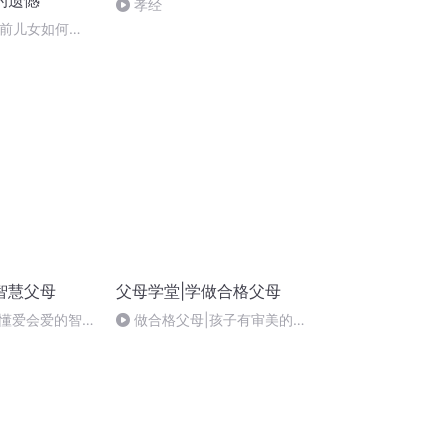
的遗憾
孝经
终前儿女如何
前子女要做的事
智慧父母
父母学堂|学做合格父母
懂爱会爱的智慧
做合格父母|孩子有审美的天
性