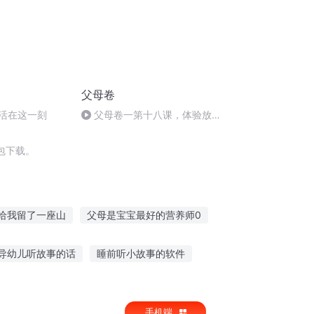
父母卷
课活在这一刻
父母卷一第十八课，体验放松
的无惧
包下载。
给我留了一座山
父母是宝宝最好的营养师0
的青春
我的父母重生了
上古之父母之争
导幼儿听故事的话
睡前听小故事的软件
双亡
故事插画手绘创意说明
手机端