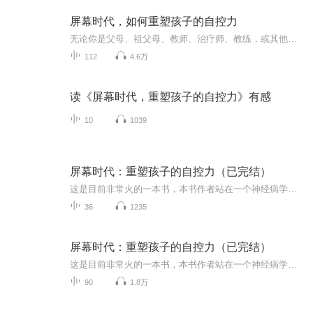
屏幕时代，如何重塑孩子的自控力
无论你是父母、祖父母、教师、治疗师、教练，或其他任何在孩子生命中十分重要的人物，这本书对你来说都十分合适。为简单起见，我倾向于通篇使用“父母”这个词；但是千万别搞错，我针对的是所有正在从事养育、扶持孩子这项既艰辛又重要的工作的人。虽然这...
112
4.6万
读《屏幕时代，重塑孩子的自控力》有感
10
1039
屏幕时代：重塑孩子的自控力（已完结）
这是目前非常火的一本书，本书作者站在一个神经病学教授、青少年成瘾问题研究专家的角度，从大脑结构和神经化学物质分泌方面深刻阐述了电子屏幕（主要是社交媒体和电子游戏）对青少年大脑的影响和控制，以及作为家长，我们应该如何减少电子产品对孩子的影...
36
1235
屏幕时代：重塑孩子的自控力（已完结）
这是目前非常火的一本书，本书作者站在一个神经病学教授、青少年成瘾问题研究专家的角度，从大脑结构和神经化学物质分泌方面深刻阐述了电子屏幕（主要是社交媒体和电子游戏）对青少年大脑的影响和控制，以及作为家长，我们应该如何减少电子产品对孩子的影...
90
1.8万