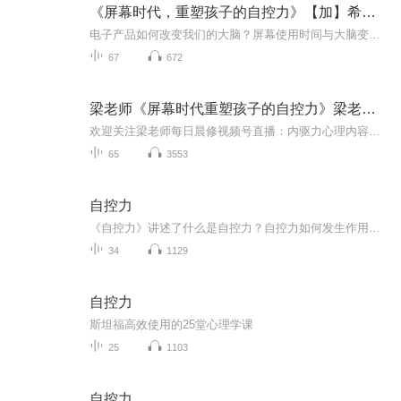
《屏幕时代，重塑孩子的自控力》【加】希米•康 著
电子产品如何改变我们的大脑？屏幕使用时间与大脑变化的相关，儿童和青少年尤其容易受到影响如何让孩子摆脱电子屏幕对大脑的控制？哈佛妈妈教你培养孩子使用电子产品好习惯！《屏幕时代，重塑孩子的自控力》一书，为我们提供了希望和直接使用的指导，帮助...
67
672
梁老师《屏幕时代重塑孩子的自控力》梁老师晨修学习
欢迎关注梁老师每日晨修视频号直播：内驱力心理内容简介 我们是否应该限制孩子们的屏幕时间?作者希米·康是哈佛大学专门研究儿童青少年成瘾问题的专家，她用最简洁的语言解释了屏幕如何精确影响孩子的大脑，如何辨别孩子的各种反应，以及如何引导孩子掌...
65
3553
自控力
《自控力》讲述了什么是自控力？自控力如何发生作用以及为何自控力如此重要？ 它能帮我们认清自己的目标，增强自控力，并做出改变一生的决定。
34
1129
自控力
斯坦福高效使用的25堂心理学课
25
1103
自控力