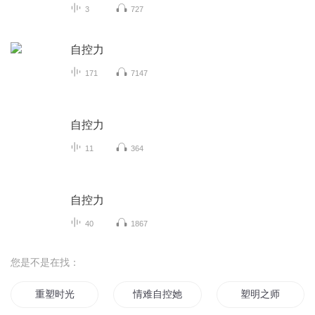
3
727
自控力
171
7147
自控力
11
364
自控力
40
1867
您是不是在找：
重塑时光
情难自控她的声音有魔力
塑明之师