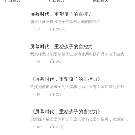
的自控力
的自控力
的自控力
屏幕时代，重塑孩子的自控力
如何让孩子摆脱电子屏幕对大脑的控制？
67
26.7万
屏幕时代，重塑孩子的自控力
我怎样做才能限制孩子过多地使用科技产品？电子游戏对孩子到底是好还是不好？我该不该给9岁的孩子一个苹果手机？
36
251
《屏幕时代，重塑孩子的自控力》
科技如何影响孩子的大脑和行为，只有上帝知道他在对我们孩子的大脑做些什么。
10
277
《屏幕时代，重塑孩子的自控力》
刻意练习成长团体和父母成长读书会常年招募，欢迎添加微信：x920093394，或者关注公众号：zuicha2015和“最茶心理”的头条。本书由拥有15年丰富临床经验的哈佛大学医学博士、儿童精神科专家，运用最前沿的神经科学知识，解释了无处不在的电子产品和网络是...
107
2.1万