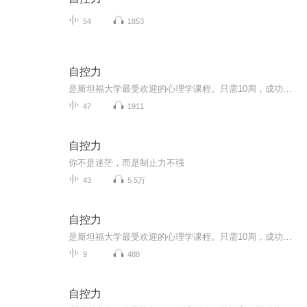
54
1853
自控力
是斯坦福大学最受欢迎的心理学课程。只需10周，成功掌握自己的时间和生活。提高自控力的最有效途径，在于弄清自己如何失控、为何失控。如果你总拖到最后一分钟才开始工作；总是月光，信用卡透支；想放松一下，却熬夜上网；一直想减肥，总是挫败；那么这本...
47
1911
自控力
你不是迷茫，而是制止力不强
43
5.5万
自控力
是斯坦福大学最受欢迎的心理学课程。只需10周，成功掌握自己的时间和生活。提高自控力的最有效途径，在于弄清自己如何失控、为何失控。如果你总拖到最后一分钟才开始工作；总是月光，信用卡透支；想放松一下，却熬夜上网；一直想减肥，总是挫败；那么这本书就是专门为你而写的。作为一名健康心理学家，凯利-麦格尼格尔博士的工作就是帮助人们管理压力，并在生活中做出积极的改变。多年来，通过观察学生们是如何控制选择的，她意识到，人们关于自控的很多看法实际上妨碍了我们取得成功。例如，把自控力当...
9
488
自控力