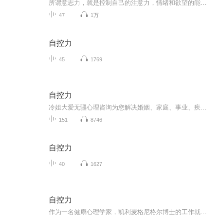
所谓意志力，就是控制自己的注意力，情绪和欲望的能力，然而，大多数人都觉得自己意志力薄弱，自控只是一时的行为，而力不从心和失控却是常态……为了成功做到自控，你必须知道自己为何失败
47
1万
自控力
45
1769
自控力
冷姐大爱无疆心理咨询为您解决婚姻、家庭、事业、疾病等疑惑...
151
8746
自控力
40
1627
自控力
作为一名健康心理学家，凯利麦格尼格尔博士的工作就是帮助人们管理压力，并在生活中做出积极的改变。多年来，通过观察学生们是如何控制选择的，她意识到，人们关于自控的很多看法实际上妨碍了我们取得成功。例如，把自控力当作一种美德，可能会让初衷良好的目标脱离正轨。所以，麦格尼格尔要求她的学生了解影响自控的生理学基础、心理陷阱和各种社会因素。麦格尼格尔吸收了心理学、神经学和经济学等学科的最新洞见，为斯坦福大学继续教育项目开设了一门叫做“意志力科学”的课程，参与过这门课程的人称其能够“改变一...