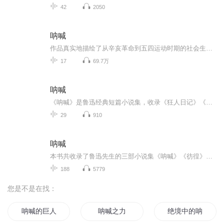
42
2050
呐喊
作品真实地描绘了从辛亥革命到五四运动时期的社会生活，从革命民主主义出发，抱着启蒙主义目的和人道主义精神，揭示了种种深层次的社会矛盾，对旧时中国的制度及部分陈腐的传统观念进行了深刻的剖析和比较彻底的否定，表现出对民族生存浓重的忧患意识和对...
17
69.7万
呐喊
《呐喊》是鲁迅经典短篇小说集，收录《狂人日记》《孔乙己》《阿Q正传》等十四篇名作，聚焦民国社会底层众生相。以犀利冷峻的笔触撕破封建礼教的虚伪面纱，刻画麻木愚昧的国民群像，字字直击时代沉疴。这声跨越百年的呐喊，是对黑暗现实的激烈控诉，更是对...
29
910
呐喊
本书共收录了鲁迅先生的三部小说集《呐喊》《彷徨》和《故事新编》。《呐喊》是鲁迅1918至1922年创作的一部短篇小说集，共14篇，生动地描绘了从辛亥革命到五四时期的社会生活，揭示了种种深层次的社会矛盾，表现出对民族生存浓重的忧患意识和对社会变革的...
188
5779
您是不是在找：
呐喊的巨人
呐喊之力
绝境中的呐喊