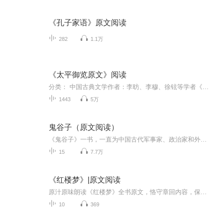
《孔子家语》原文阅读
282
1.1万
《太平御览原文》阅读
分类： 中国古典文学作者：李昉、李穆、徐铉等学者《太平御览》是宋代一部著名的类书，为北宋李昉、李穆、徐铉等学者奉敕编纂，始于太平兴国二年（977）三月，成书于太平兴国八年（983）十月。《太平御览》采以群书类集之，凡分五十五部五百五十门而编为...
1443
5万
鬼谷子（原文阅读）
《鬼谷子》一书，一直为中国古代军事家、政治家和外交家所研究，现又成为当代商家的必备之书。它所揭示的智谋权术的各类表现形式，被广泛运用于内政，外交、战争、经贸及公关等领域，其思想深受世人尊敬，享誉海内外。然而，就是这一本赫赫有名的书籍，因为所崇尚的是谋略，权术及言谈，辩论之技巧，其思想与儒家所推崇的仁义大相径庭，因此，历来被视为洪水猛兽，更有禁而毁之者，私下却时而习之，乐此不疲。《鬼谷子》一书，历来被人们称为“智慧禁果，旷世奇书”，它在中国传统文化中颇具特色，是乱世之...
15
7.7万
《红楼梦》|原文阅读
原汁原味朗读《红楼梦》全书原文，恪守章回内容，保留书籍原本文笔意境。一朝入梦终生不醒，一书红楼道尽悲欢。在这里跟随文字游走大观园，领略四大名著之首的文学魅力，闲暇之时静听经典，体味传世著作的深厚底蕴。
10
369