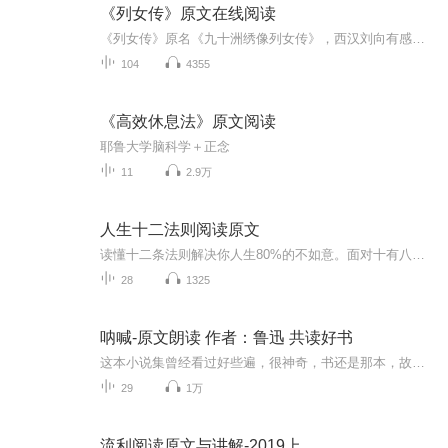
《列女传》原文在线阅读
《列女传》原名《九十洲绣像列女传》，西汉刘向有感于成帝后宫之事始撰，记述了上古至汉代妇女的嘉言懿行．后代多有增补．明代新安汪氏此基础上加以增辑，叙及人物延伸至明，封刘向《列女传》中有失偏颇者亦有订正。全书分上、下两卷，采用上文下图的形式...
104
4355
《高效休息法》原文阅读
耶鲁大学脑科学＋正念
11
2.9万
人生十二法则阅读原文
读懂十二条法则解决你人生80%的不如意。面对十有八九不如意的人生，我们真正需要的不是虚伪的励志，空洞的安慰，而是严父近乎残酷的苛责教诲
28
1325
呐喊-原文朗读 作者：鲁迅 共读好书
这本小说集曾经看过好些遍，很神奇，书还是那本，故事也还是那些，只是不同时间段看总会与当下自己的经历产生不同的共鸣小时候看不懂，觉得很沉重，不真实；参加工作一段间后看，觉得很现实，这就是人啊~ 社会在发展、人性并没有发生变化；此刻每天都想躺...
29
1万
流利阅读原文与讲解-2019上