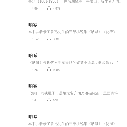
鲁迅（1881-1936），原名周樟寿，字豫山，后改名为周树人，字豫才，浙江绍兴人。伟大的文学家，思想家，革命家，中国现代文学的奠基人。《呐喊》是他的小说集。
59
4.5万
呐喊
本书共收录了鲁迅先生的三部小说集《呐喊》《彷徨》和《故事新编》。《呐喊》是鲁迅1918至1922年创作的一部短篇小说集，共14篇，生动地描绘了从辛亥革命到五四时期的社会生活，揭示了种种深层次的社会矛盾，表现出对民族生存浓重的忧患意识和对社会变革的...
146
5801
呐喊
《呐喊》是现代文学家鲁迅的短篇小说集，收录鲁迅于1918年至1922年所作的14篇短篇小说，1923年由北京新潮社出版，现编入《鲁迅全集》第1卷。小说集真实地描绘了从辛亥革命到五四运动时期的社会生活，从革命民主主义出发，抱着启蒙主义目的和人道主义精神，...
26
1066
呐喊
“假如一间铁屋子，是绝无窗户而万难破毁的，里面有许多熟睡的人们，不久都要闷死了，然而是从昏睡入死灭，并不感到就死的悲哀。现在你大嚷起来，惊起了较为清醒的几个人，使这不幸的少数者来受无可挽救的临终的苦楚，你倒以为对得起他们么？”“然而几个人既然起来，你不能说决没有毁坏这铁屋的希望。”
4
1804
呐喊
本书共收录了鲁迅先生的三部小说集《呐喊》《彷徨》和《故事新编》。《呐喊》是鲁迅1918至1922年创作的一部短篇小说集，共14篇，生动地描绘了从辛亥革命到五四时期的社会生活，揭示了种种深层次的社会矛盾，表现出对民族生存浓重的忧患意识和对社会变革的...