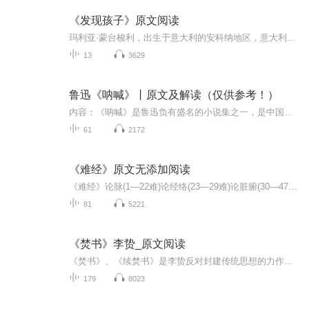
《发现孩子》原文阅读
玛利亚·蒙台梭利，出生于意大利的安科纳地区，意大利第一位女医学博士。第一所“儿童之家”的创办者。她在实验、观察和研究基础上形成的《蒙台梭利早期教育法》、《蒙台梭利儿童教育手册》、《童年的秘密》、《发现孩子》，《有吸收力的心灵》等，被译成3...
13
3629
鲁迅《呐喊》丨原文及解读（仅供参考！）
内容：《呐喊》是鲁迅负有盛名的小说集之一，是中国现代小说的开山之作。收录1918年至1922年所作小说十四篇。代表性篇章有《狂人日记》《孔乙己》《药》《阿Q正传》《故乡》《社戏》等。表现了辛亥革命前后的社会思想状况，对封建主义和中国的国民性进行了...
61
2172
《难经》原文无添加阅读
《难经》论脉(1—22难)论经络(23—29难)论脏腑(30—47难)论病(48—61难)论穴道(62—68难)论针法(69—81难)《难经》被认为是可以羽翼《灵》《素》的中医经典著作，其寸口诊法，对奇经八脉、三焦和命门的论述均为后世所继承。书中首创独取寸口及寸关尺及浮中...
81
5221
《焚书》李贽_原文阅读
《焚书》、《续焚书》是李贽反对封建传统思想的力作。书中对儒家和程朱理学的大胆批判所表现的反传统、反权威、反教条精神，启迪与鼓舞了当时及后来的进步学者，对人们解放思想，摆脱封建传统思想的束缚，产生了极大的影响，因而被统治阶级视为洪水猛兽。
179
8023