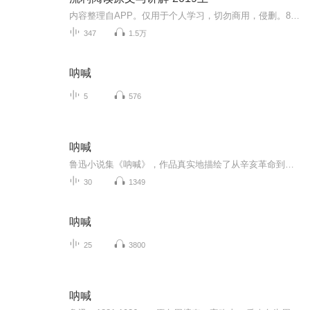
内容整理自APP。仅用于个人学习，切勿商用，侵删。8位数字表示日期，后缀a表示原文，后缀e表示讲解，字幕文稿指路流利阅读APP。
347
1.5万
呐喊
5
576
呐喊
鲁迅小说集《呐喊》，作品真实地描绘了从辛亥革命到五四运动时期的社会生活，从革命民主主义出发，抱着启蒙主义目的和人道主义精神，揭示了种种深层次的社会矛盾，对中国旧有制度及陈腐的传统观念进行了深刻的剖析和比较彻底的否定，表现出对民族生存浓重的忧患意识和对社会变革的强烈愿望。
30
1349
呐喊
25
3800
呐喊