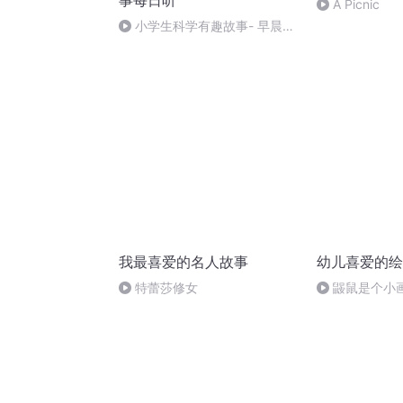
事每日听
A Picnic
小学生科学有趣故事- 早晨读
书为啥记得最牢
我最喜爱的名人故事
幼儿喜爱的绘
特蕾莎修女
鼹鼠是个小画