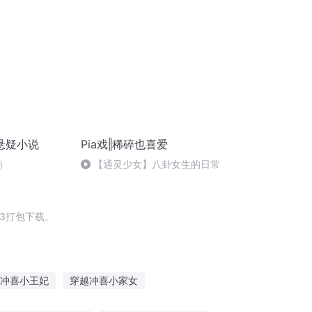
悬疑小说
Pia戏‖稀碎也喜爱
）
【通灵少女】八卦女生的日常
3打包下载。
冲喜小王妃
穿越冲喜小家女
风月喜事
喜乐公主
本皇有喜了