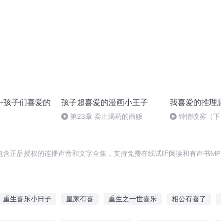
-孩子们喜爱的
孩子超喜爱的漫画小王子
我喜爱的推理
第23章 卖止渴药的商贩
钟情喷雾（下
包含正品授权的连播声音和文字全集，支持免费在线试听阅读和有声书MP
重生喜乐小日子
皇家有喜
重生之一世喜乐
相公有喜了
喜
你说喜北一路向南
喜乐人间
重生有喜
喜风也喜你