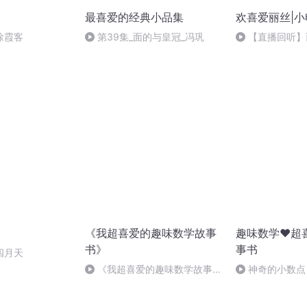
最喜爱的经典小品集
欢喜爱丽丝|小
徐霞客
第39集_面的与皇冠_冯巩
【直播回听】
味，欲说还休
《我超喜爱的趣味数学故事
趣味数学❤️超
书》
事书
四月天
《我超喜爱的趣味数学故事
神奇的小数点
书》结束