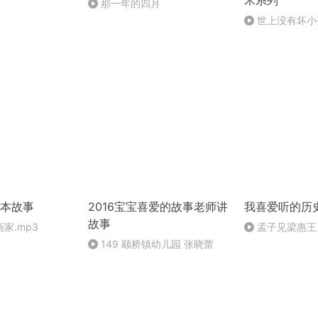
米系列
那一年的四月
世上没有坏小
山2
本故事
2016宝宝喜爱的故事老师讲
我喜爱听的历
故事
家.mp3
孟子见梁惠王
149 颛桥镇幼儿园 张晓蕾