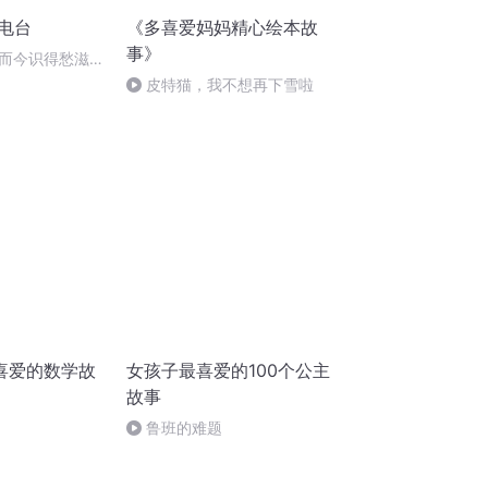
电台
《多喜爱妈妈精心绘本故
事》
而今识得愁滋
皮特猫，我不想再下雪啦
喜爱的数学故
女孩子最喜爱的100个公主
故事
鲁班的难题