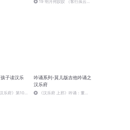
19 明月何皎皎 （客行虽云
乐，不如早旋归）
陪孩子读汉乐
吟诵系列-萁儿版吉他吟诵之
汉乐府
汉乐府》第10
《汉乐府 上邪》吟诵：董毓
选3）
芃、陶枢润、萁儿