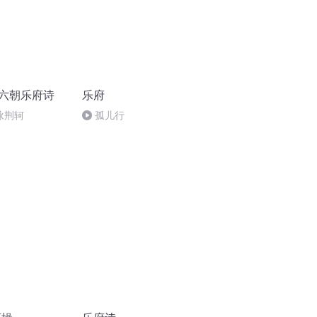
魏六朝乐府诗
乐府
咏荆轲
孤儿行