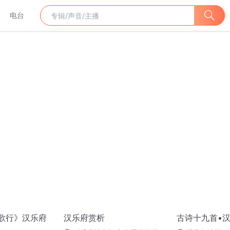
电台
长歌行》汉乐府
汉乐府赏析
古诗十九首•