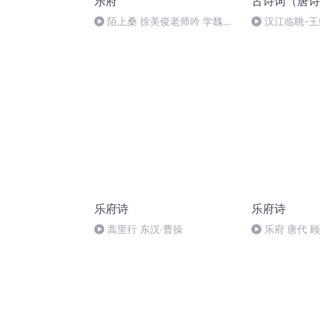
乐府
古诗词（唐诗
陌上桑 徐美俊老师吟 学魏嘉
汉江临眺-王
瓒先生唐调吟诵
乐府诗
乐府诗
蒿里行 东汉·曹操
乐府 唐代 