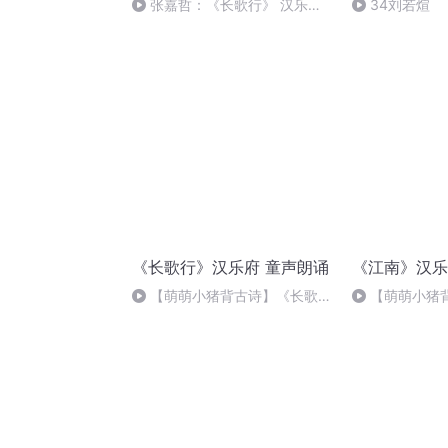
张嘉哲：《长歌行》 汉乐府
34刘若煊
民歌
《长歌行》汉乐府 童声朗诵
《江南》汉乐
【萌萌小猪背古诗】《长歌
【萌萌小猪
行》汉乐府（青青园中葵）
汉 · 汉乐府（