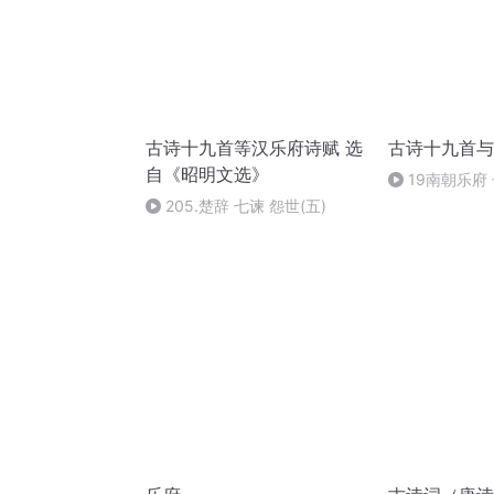
古诗十九首等汉乐府诗赋 选
古诗十九首与
自《昭明文选》
19南朝乐府
其七
205.楚辞 七谏 怨世(五)