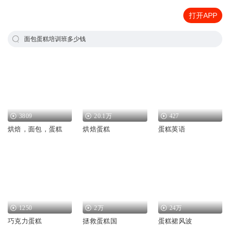
打开APP
面包蛋糕培训班多少钱
3809
20.1万
427
烘焙，面包，蛋糕
烘焙蛋糕
蛋糕英语
1250
2万
24万
巧克力蛋糕
拯救蛋糕国
蛋糕裙风波