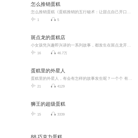
怎么推销蛋糕
怎么推销蛋糕《蛋糕推销的五行秘术：让甜点自己开口说话》 （温馨提示：本文不含任何医疗建议，作者仅作为中医文化爱好者分享趣味观点，购买甜品请认准正规商家） 一、蛋糕会"喊"你尝——唤醒脾胃的"勾魂香" 中医讲"脾开窍于口"，一块会自我推销...
1
5
斑点龙的蛋糕店
小女孩凭兴趣即兴讲的一系列故事，都发生在斑点龙开的蛋糕店里。
16
46.7万
蛋糕里的外星人
蛋糕里的外星人，有会有怎样的故事发生呢？一个个 有趣的故事 ，一个个有个性的主人公 。作者以有趣的手笔 。描写出了有趣的童话 。童话有悲伤 ，有喜悦 。告诉了我们一个个道理,想象力丰富。深刻的寓意 。让人回味无穷 。
21
4129
狮王的超级蛋糕
15
3339
88 巧克力蛋糕