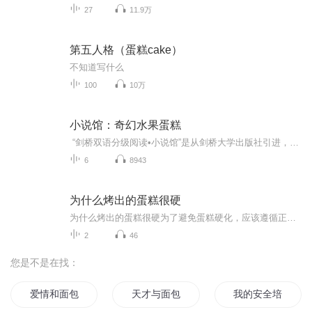
27
11.9万
第五人格（蛋糕cake）
不知道写什么
100
10万
小说馆：奇幻水果蛋糕
“剑桥双语分级阅读•小说馆”是从剑桥大学出版社引进，由英语语言教学专家及小说作家合力专为非英语国家的英语学习者而创作的分级系列读物，适合小学高年级到大学的学生及相当水平的英语学习者阅读。本书为第4级的读本，本级别核心词汇量为1900词，适合高一、高二学生及同等水平的读者阅读。一种吸引男士的香水、一位人生发生巨变的寡妇、一个提高智力的实验、一本可以“读心”的书、一件令时间静止的古董，五个关于“发现”的小故事，构成这本扣人心弦的小说。本专辑音频对应文本都在同...
6
8943
为什么烤出的蛋糕很硬
为什么烤出的蛋糕很硬为了避免蛋糕硬化，应该遵循正确的配方和烘焙技巧，确保蛋糕在烤箱中充分烤熟，但不过度烤焦，并且在冷却过程中让蛋糕自然降温，避免直接接触桌面。
2
46
您是不是在找：
爱情和面包
天才与面包
我的安全培训日记