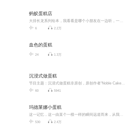
蚂蚁蛋糕店
大排长龙系列绘本，我看看是哪个小朋友在一边听，一边流口水的？
6
2.2万
血色的蛋糕
24
1.3万
沉浸式做蛋糕
节目主题：沉浸式做蛋糕非原创，原创作者“Noble Cake”侵权必删欢迎投稿哦
60
5941
玛德莱娜小蛋糕
这一记忆，这一由某个一模一样的瞬间远道而来，从我脑海深处唤醒摇动，并使之升起的往昔瞬间
530
2.4万