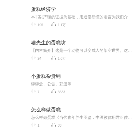
蛋糕经济学
本书以严谨的证据为基础，用通俗易懂的语言为我们介绍了一个新的思维转折：从“分蛋糕”到“做大蛋糕”。
195
1.1万
猫先生的蛋糕坊
【内容简介】这是一个动物可以变成人的架空世界。这是一个老虎不发威真的连猫都不如的故事。一个白手起家的蛋糕坊店主和一个靠写作赚钱的自由职业者，他们之间的联系由一顿霸王餐开始……从此自由职业者老虎被扣在蛋糕坊为店主猫先生打工支付餐钱。同样是...
24
1.6万
小蛋糕杂货铺
碎碎念、公告、彩蛋等
7
3533
怎么样做蛋糕
怎么样做蛋糕《当代青年养生图鉴：中医教你用君臣佐使的思维做蛋糕》 （开场先甩免责声明）本人虽持健康管理师证书，但属于国家不承认的"野生中医爱好者"，本文所有理论均来自《黄帝内经》"五谷为养"的扩展阅读理解，若按此法做出的蛋糕翻车，建议反思...
1
33