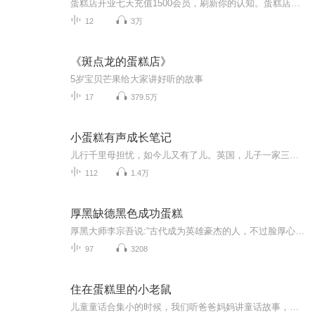
蛋糕店开业七天充值1500会员，刷新你的认知。蛋糕店经营一段时间了，如何再升级？蛋糕店能做成连锁吗？
12
3万
《斑点龙的蛋糕店》
5岁宝贝芒果给大家讲好听的故事
17
379.5万
小蛋糕有声成长笔记
儿行千里母担忧，如今儿又有了儿。英国，儿子一家三口开始了他们的新生活。中国，奶奶用有声记录成长笔记的方式，聊天、讲故事、读童谣、读古诗、读现代诗，陪伴着孙子的成长，实现着跨洋两岸新型家庭关系的大融合。
112
1.4万
厚黑缺德黑色成功蛋糕
厚黑大师李宗吾说:“古代成为英雄豪杰的人，不过脸厚心黑罢了。”其实，中国一部二十四史，哪一页不欠下血泪斑斑的缺德帐？历史跌宕起伏，豪杰辈出，又有哪一个不是精于算计的？又有哪一个不是使用诡道才成功的？小人卑鄙，无赖奸诈，骗子狡猾，伪君子危险...
97
3208
住在蛋糕里的小老鼠
儿童童话合集小的时候，我们听爸爸妈妈讲童话故事，长大了，孩子们听我们讲童话，等我们的孩子长大了，他们的孩子听我们的孩子讲童话，就这样世代传承，辈辈接力，让童话在每一个人的心里扎根，在世间流传，直到不知道的永远……【作者简介】王慧艳，《中...