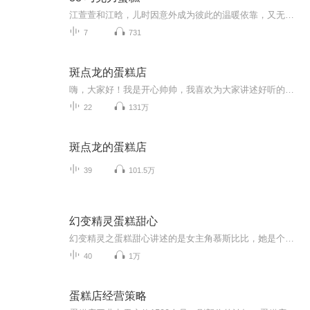
江萱萱和江晗，儿时因意外成为彼此的温暖依靠，又无奈分离。多年后大学重逢，撞翻长板的意外，开启新故事。巧克力蛋糕勾起往昔回忆，章雯华身份曝光打破误会，可江晗舅舅却来搅局。爱能否跨越阻碍？看两人如何在波折中寻得真心，续写这段命中注定的缘分。
7
731
斑点龙的蛋糕店
嗨，大家好！我是开心帅帅，我喜欢为大家讲述好听的故事，快来关注我吧！
22
131万
斑点龙的蛋糕店
39
101.5万
幻变精灵蛋糕甜心
幻变精灵之蛋糕甜心讲述的是女主角慕斯比比，她是个活泼、天真、可爱又带一点任性的小公主，梦想是尝遍天下所有美味的蛋糕。却被想得到王位的仆人莱恩陷害，失去了味觉，于是慕斯比比只身来到蛋糕村寻找可以医治百病的“美味奇迹”的力量，开始了一段全新...
40
1万
蛋糕店经营策略