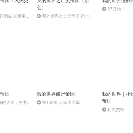
帝国（火热更
我的世界之亡灵帝国（原
我的世界征战
创）
27.开炮！
(订阅破30爆更一
我的世界之亡灵帝国 第十四
章 亡灵起义军（可恶，被骗了）
帝国
我的世界僵尸帝国
我的世界｜小
帝国
神秘的大湖，黑龙
第108集 玩家太空军
初次交锋