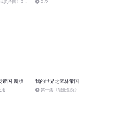
武灵帝国》009
022
的强大
灵帝国 新版
我的世界之武林帝国
没用
第十集《能量觉醒》