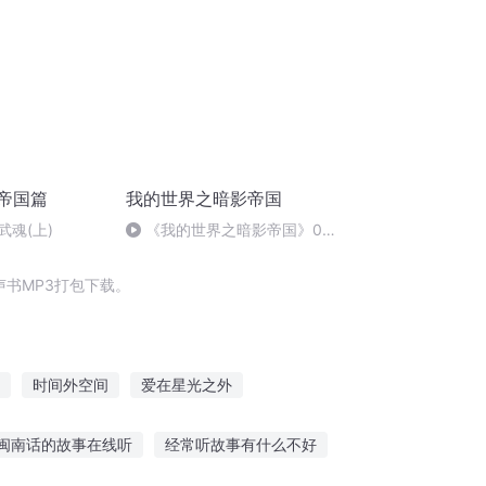
帝国篇
我的世界之暗影帝国
武魂(上)
《我的世界之暗影帝国》005
神器的故事
书MP3打包下载。
时间外空间
爱在星光之外
九天云外
你是我的天外来物
闽南话的故事在线听
经常听故事有什么不好