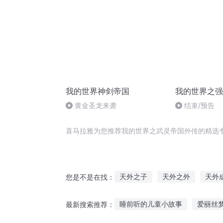
我的世界神剑帝国
我的世界之强
黄金圣龙来袭
结束/预告
喜马拉雅为您推荐我的世界之武灵帝国外传的精选
天外之子
天外之外
天外
您是不是在找：
男内女外
我在外太空修仙
睡前听的儿童小故事
爱丽丝
最新搜索推荐：
道外尊神
天外书仙
我见