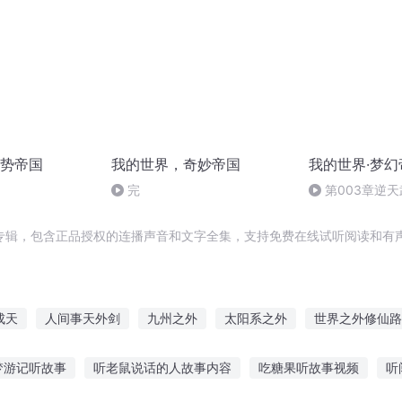
势帝国
我的世界，奇妙帝国
我的世界·梦幻
完
第003章逆天
专辑，包含正品授权的连播声音和文字全集，支持免费在线试听阅读和有声
成天
人间事天外剑
九州之外
太阳系之外
世界之外修仙路
修仙界外传
人外有女主天外有男主
天空之外
你的光年以外
梦游记听故事
听老鼠说话的人故事内容
吃糖果听故事视频
听
过人外人