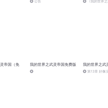
公告
《我的世界之
魔洞树王，刺客
灵帝国（免
我的世界之武灵帝国免费版
我的世界之武
第13章 好像