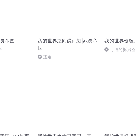
灵帝国
我的世界之间谍计划|武灵帝
我的世界创板
国
语
可怕的拆房怪
逃走