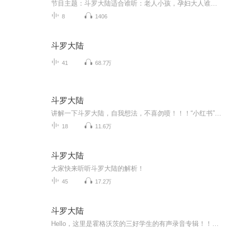
节目主题：斗罗大陆适合谁听：老人小孩，孕妇大人谁听都好听书籍信息：高级曝光，超级好听耶耶耶呜呜内容重点：修炼你只要记住超好听就完了耶耶呜呜呜呜主播介绍：没有什么粉丝的小主播只有一点点粉丝而已主播寄语：只要记住说什么？超级好听耶耶呜呜超级...
8
1406
斗罗大陆
41
68.7万
斗罗大陆
讲解一下斗罗大陆，自我想法，不喜勿喷！！！“小红书”是下了斗罗片段，内容绝对原创
18
11.6万
斗罗大陆
大家快来听听斗罗大陆的解析！
45
17.2万
斗罗大陆
Hello，这里是霍格沃茨的三好学生的有声录音专辑！！欢迎光临哟，接下来，我将会为你讲解一些有关斗罗大陆的解析哟！！谢谢支持奥～～