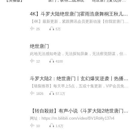
【演播版】
唐门，获得二战系统
绝世唐门|复仇|异能|
废材流
4K】斗罗大陆绝世唐门|霍雨浩唐舞桐王秋儿动漫视频
【4K】最新更新，紧跟腾讯会员更新动漫【你我皆唐门，生在绝世中】简介这里没有魔法，没有斗气，没有武术，却有武魂。唐门创立万年之后的斗罗大陆上，唐门式微。一代天骄横空出世，新一代史莱克七怪能否重振唐门，谱写一曲绝世唐门之歌？百万年魂兽，手握...
25
5万
绝世唐门
此地无法感知奇迹，无法探知异象，无法察觉阴谋，但危机却悄然逼近。
12
4100
斗罗大陆2：绝世唐门丨玄幻爆笑逆袭丨热播动画原著
【墙裂推荐】每天早上5点，五或十集更新，VIP会员免费收听全集！一定要“订阅”才能第一时间收到通知哦！【内容简介】大陆传奇，一战成名；凤凰圣女，风火流星神界刀法；双升融合，金阳蓝月，雷霆之怒，这里没有魔法，没有斗气，没有武术，却有武魂。唐门...
1826
57.1万
【转自殺娃】有声小说《斗罗大陆2绝世唐门》精品双播
网址：https://m.bilibili.com/video/BV1Rd4y137r4
10
1.6万