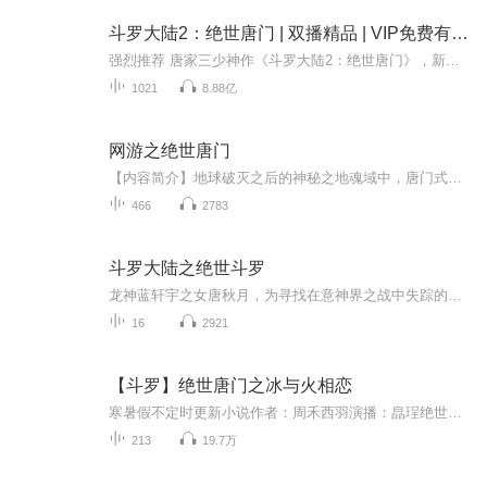
斗罗大陆2：绝世唐门 | 双播精品 | VIP免费有声小说
强烈推荐 唐家三少神作《斗罗大陆2：绝世唐门》，新一代史莱克七怪续写唐门传奇！百万年魂兽，手握日月摘星辰的死灵圣法神，导致唐门衰落的全新魂导器。一切的神奇都将一一展现。唐门暗器能否重振雄风，唐门能否重现辉煌，一切尽在《斗罗大陆》第二部——...
1021
8.88亿
网游之绝世唐门
【内容简介】地球破灭之后的神秘之地魂域中，唐门式微。一代天骄横空出世，新一代的卖萌女能否重振死灵法师这一神圣的职业，谱写一曲绝世唐门之歌？百万年魂兽，手握日月轮回幡，上可摘星辰的死灵圣法神，一切的神奇都将一一展现。唐门能否重振雄风，能否...
466
2783
斗罗大陆之绝世斗罗
龙神蓝轩宇之女唐秋月，为寻找在意神界之战中失踪的神奇来带斗罗大陆，她在斗罗大陆会有怎样的奇遇呢？她的妹妹唐秋水，能不能如愿以偿地找到姐姐呢？他们能成为史莱克七怪吗？ 主播寄语：这个是我自己编的，希望大家喜欢节目主题：斗罗大陆适合谁听：适合...
16
2921
【斗罗】绝世唐门之冰与火相恋
寒暑假不定时更新小说作者：周禾西羽演播：皛珵绝世唐门之冰与火相恋是一本古代言情类型的小说《绝世唐门之冰与火相恋》简介 “为什么？为什么你们不相信我？”霍雨浩被冤枉致死，在天梦等七大魂灵的努力救治下，阴差阳错的变成了女生......“从今天起...
213
19.7万