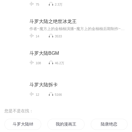
75
2.3万
斗罗大陆之绝世冰龙王
作者~魔方上的金柚柚演播~魔方上的金柚柚后期制作~冰龙家族本期为粉丝福利集，喜欢的话可以订阅。有问题可以私聊我（新）
14
3533
斗罗大陆BGM
108
46.2万
斗罗大陆拆卡
12
5166
您是不是在找：
斗罗大陆II绝世唐门
我的漫画王国
陆唐绝恋