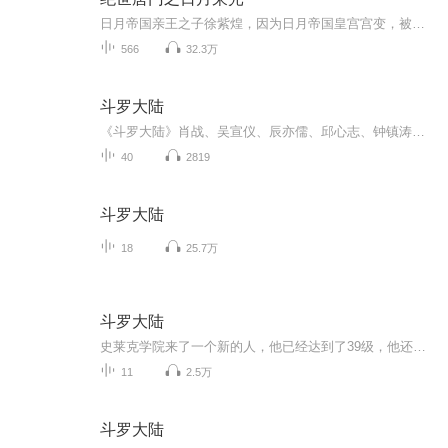
日月帝国亲王之子徐紫煌，因为日月帝国皇宫宫变，被流放海外残喘余生。从此觉醒前世记忆。绝望之余，亦有转机。亲王父亲旧部拼死营救，得以逃出生天。暗中积蓄力量，步步为营，夺取日月帝国皇帝之位，君临天下，统一大陆。他要令众生臣服，无论是人类还是...
566
32.3万
斗罗大陆
《斗罗大陆》肖战、吴宣仪、辰亦儒、邱心志、钟镇涛、朱珠、高泰宇、黄灿灿、刘美彤、刘润南、丁笑滢、敖子逸等主演的玄幻剧。该剧改编自唐家三少同名小说，讲述了自幼丧母与父亲相依为命的唐三，凭着自己的恒心和实力克服了重重困难，佑护亲人、振兴宗门...
40
2819
斗罗大陆
18
25.7万
斗罗大陆
史莱克学院来了一个新的人，他已经达到了39级，他还会再升级吗？
11
2.5万
斗罗大陆