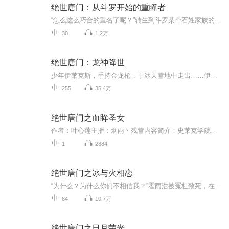
绝世唐门：从斗罗开始的重瞳者
“怎么这么巧合的重名了呢？”转生到斗罗某个石姓家族的石毅，面色古怪地看着地上的各色高品质魂骨，“‘重瞳本是无敌路，何须再借他人骨’，这魂骨，我到底是吸收呢，还是不吸收呢？”重瞳与九叶剑草，能否在这比末法时代更令人绝望的斗罗大陆，开天辟地...
30
1.2万
绝世唐门：龙神降世
少年伊莱克斯，手持金龙枪，于冰天雪地中走出……伊莱克斯：这一世，我必定成神！龙神重临世间，神界诸神将再次为当初禁忌般的存在而颤抖。
255
35.4万
绝世唐门之血眸圣女
作者：叶心莲主播：烟雨丶残雪内容简介：史莱克学院不相信霍雨浩，背叛是使他跳下了悬崖，意外变成了女生，加入了圣灵教。改名为叶心莲。史莱克学院知道真相，唐三下界，让唐舞桐变成了……他们能不能融化坚冰，重归于好呢？
1
2884
绝世唐门之冰与火相恋
“为什么？为什么你们不相信我？”霍雨浩被冤枉致死，在天梦等七大魂灵的努力救治下，切阴差阳错的变成了女生......“从今天起，我梦冰雨(霍雨浩)就是你们的主宰！”这一次，梦冰雨（霍雨浩）将为自己而活！…
84
10.7万
绝世唐门之日月荣光