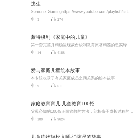
逃生
Semenix Gaminghttps://www.youtube.com/playlist?list=PLFbpBUhLEeCwLACrlDoc0div-HsXNY3-S 主角驾车来到重新开张且疑团重重的古老精神病院。下车后，因正门封锁，主角从左侧侧门蹲着进入，借助施工架子进入内部，开启 DV 夜视功能探索。在楼梯处...
3
274
蒙特梭利《家庭中的儿童》
第一套完整并精确呈现蒙台梭利教育原著精髓的忠实译本，由中国发展出版社出版，经国际权威机构国际蒙台梭利协会（AMI）独家授权并严谨审核。
14
4186
爱与家庭儿童绘本故事
本专辑收录了有关家庭成员之间关系的绘本故事
9
611
家庭教育育儿|儿童教育100招
父母必知的100条正面管教的方法，剖析孩子成长过程的心理特点，只分享干货和方法，不讲多余的话！只要各位父母认真听，跟着学习，让您在育儿道路上少走弯路！家庭教育|亲子教育，孩子叛逆厌学 拖拉磨蹭 沉迷网络 胆小自卑 早恋不听话 专注力差 加老师微信1...
189
9624
儿童读物轻松入睡-消防员的故事