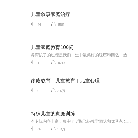
儿童叙事家庭治疗
44
1581
儿童家庭教育100问
养育孩子的过程是我们一生中最美好的经历和回忆，然而，在孩子成长过程中，会出现许多令人意想不到的问题。面对孩子的种种行为，家长应该如何应对呢？
11
1640
家庭教育｜儿童教育｜儿童心理
61
3.5万
特殊儿童的家庭训练
本专辑内容丰富，集中了昕悦飞扬教学团队和优秀家长经验分享的精华课程。涉及家庭训练的方方面面，话题实在，剖析到位，讲述思路清晰，案例分析深刻，能给家长们很大的启发。免费体验课程，免费评估、咨询，可拨打电话18519236512更多精彩，加入【家庭训练...
36
5.3万