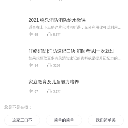
2021 鸣乐消防消防给水微课
适合在上下班的碎片化时间听课，充分利用你可以利用的每一分钟。魏老师讲课，风趣，幽默，易懂，既适合小白学员也适合仅剩案例的老学员。消防设施在2020年的案例考试中，占据4道大题，创历史新高，备考的你必须要重视起来...
65
5.6万
叮咚消防|消防速记口诀|消防考试|一次就过
如果想领取更多有关消防速记的资料或是提升记忆力的课程，请添加老师卫652021681【效果看得见】学完一节课，马上记住这节的所有知识点！考一级注册消防工程师其实不难，找对方法其实很简单，分享一个三个月拿证的学霸学习方法！思维导图快速理解知识点+记...
94
3286
家庭教育及儿童能力培养
67
3.1万
您是不是在找：
这家三口不简单
简单的简单
我们简单美好的小