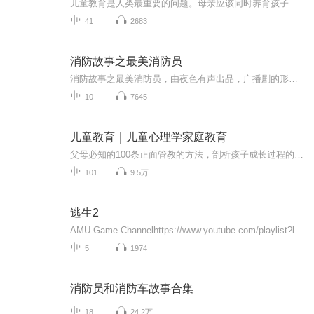
儿童教育是人类最重要的问题。母亲应该同时养育孩子的身体和心灵，但首先是心灵。每一个不需要他人帮助，会自己穿鞋、穿衣、脱衣的儿童在快乐和喜悦之余，都折射出人性的尊严。人性的尊严来自人对自我独立的感受。
41
2683
消防故事之最美消防员
消防故事之最美消防员，由夜色有声出品，广播剧的形式来体现消防官兵的情感抒发，无畏的英雄需要我们缅怀，社会的安宁是因为有了这些可爱的人。也谢谢全体创作人员的付出。
10
7645
儿童教育｜儿童心理学家庭教育
父母必知的100条正面管教的方法，剖析孩子成长过程的心理特点，只分享干货和方法，不讲多余的话！只要各位父母认真听，跟着学习，让您在育儿道路上少走弯路！主播简介：毕业于知名财经政法大学，热爱文学，用声音陪伴你，亲近阳光，感受温暖，愿你活成一束...
101
9.5万
逃生2
AMU Game Channelhttps://www.youtube.com/playlist?list=PLwFY2FRIQ7pcMTnqtlYc5JAPRfi2wUDiU世界观游戏中针对邪教及对城镇的设定参考了真实历史的人民圣殿教及琼斯镇。在游戏背景中，苏利文·克诺斯认为自己是上帝的先知，创立了基督教异端教派“新以西...
5
1974
消防员和消防车故事合集
18
24.2万