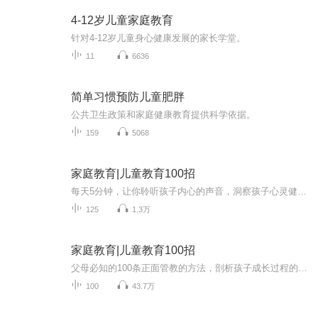
4-12岁儿童家庭教育
针对4-12岁儿童身心健康发展的家长学堂。
11
6636
简单习惯预防儿童肥胖
公共卫生政策和家庭健康教育提供科学依据。
159
5068
家庭教育|儿童教育100招
每天5分钟，让你聆听孩子内心的声音，洞察孩子心灵健康成长的秘密。在这里，将用声音，陪伴爸爸妈妈们与孩子一同成长！...
125
1.3万
家庭教育|儿童教育100招
父母必知的100条正面管教的方法，剖析孩子成长过程的心理特点，只分享干货和方法，不讲多余的话！只要各位父母认真听，跟着学习，让您在育儿道路上少走弯路！主播简介： 毕业于知名财经政法大学，热爱文学，用声音陪伴你，亲近阳光，感受温暖，愿你活成一...
100
43.7万