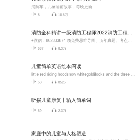
消防车，儿童睡前故事，每晚更新
8
18.6万
消防全科精讲一级消防工程师2022消防工程师2021
+微信：862833874 领免费思维导图、历年真题、考点总结等等。专辑内容 讲师：智凡老师 观看最新视频课程请加专职班主任微信: 862833874，老师会根据个人情况帮你制定学习方案，还可以免费领取学习资料。课程特色 授课直击考点，讲解深入浅出、通俗易懂，知...
537
8.3万
儿童简单英语绘本阅读
little red riding hoodsnow whitegoldilocks and the three bearsthe gingerbread manthe sleeping beauty
50
8525
听损儿童康复丨输入简单词
69
2.3万
家庭中的儿童与人格塑造