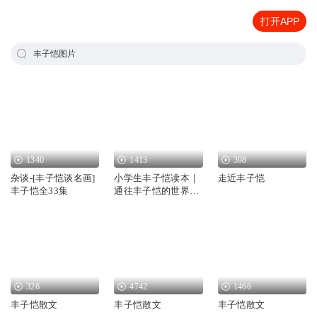
打开APP
丰子恺图片
1340
1413
398
杂谈-[丰子恺谈名画]
小学生丰子恺读本｜
走近丰子恺
丰子恺全33集
通往丰子恺的世界｜
丰子恺文章剪辑
326
4742
1466
丰子恺散文
丰子恺散文
丰子恺散文