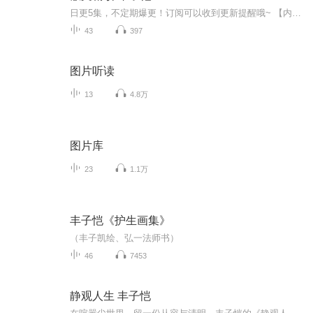
日更5集，不定期爆更！订阅可以收到更新提醒哦~ 【内容简介】 丰子恺是我国著名散文家、美术教育家、音乐教育家、画家、书法家和翻译家，著有《缘缘堂随笔》《缘缘堂再笔》等。丰子恺善于抒写日常之美，文字雅致脱俗，令人过目难忘。本散文集分为抒情...
43
397
图片听读
13
4.8万
图片库
23
1.1万
丰子恺《护生画集》
（丰子凯绘、弘一法师书）
46
7453
静观人生 丰子恺