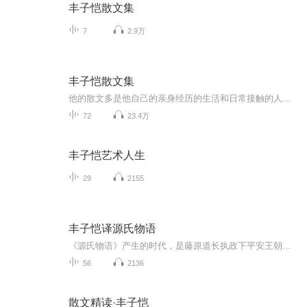
丰子恺散文集
7
2.9万
丰子恺散文集
他的散文多是他自己的亲身经历的生活和日常接触的人和事，带有弄弄的生活情趣，特别是从孩子的视觉表达的几篇散文，更是细致中见到一个父亲的关爱，读来有趣，忍俊不禁。浅浅的日常琐碎提示出人生成长的必然阶段，既有无奈又饱含怀...
72
23.4万
丰子恺艺术人生
29
2155
丰子恺译源氏物语
《源氏物语》产生的时代，是藤原道长执政下平安王朝贵族社会全盛时期。这个时期，平安京的上层贵族恣意享乐，表面上一派太平盛世，实际上却充满着极其复杂而尖锐的矛盾。《源氏物语》正是以这段历史为背景，通过主人公源氏的生活经历和爱情故事，描写了当...
56
2136
散文精读·丰子恺