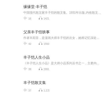
缘缘堂·丰子恺
中国现代散文家丰子恺的散文集。1931年出版,内收散文20篇。在集中,作者通过对日常生活小事的观察和描写,抨击了世俗中人性的自私与虚伪,表达了对淳朴人性的向往以及企图超越现实人生的思想。作品可分为以下几类:第一对于社会生活的庸俗与腐朽进行抨击的作品...
16
1421
父亲丰子恺轶事
作者丰宛音，是漫画大师丰子恺的次女，她将记忆深处关于父亲值得分享和记录的故事娓娓道来，向读者展示了父亲极富幽默的生活情趣和高雅的艺术品味。
42
1593
丰子恺人生小品
《丰子恺人生小品》是大师小品系列丛书之一，主要内容包括：渐、东京某晚的事、给我的孩子们、大帐簿、忆儿时、晨梦、儿女、缘、秋、两个“？”、作父亲、爱子之心、学画回忆、吃瓜子、梦痕等。
39
2991
丰子恺散文集
37
1.2万