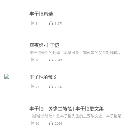
丰子恺精选
6
6.2万
辉夜姬-丰子恺
丰子恺先生的翻译，流畅可爱。辉夜姬的父亲对她说，虽然你是神佛转世，但你也是女人啊。只要降生到了这个世上，女人就要找一个丈夫！于是，辉夜姬想尽了办法不出嫁。她能成功吗？
10
7943
丰子恺的散文
77
7666
丰子恺：缘缘堂随笔 | 丰子恺散文集
《缘缘堂随笔》是丰子恺先生的主要散文选。丰子恺是中国现代绘画史和文学史上一位著名的乡土漫画家和散文家，1898年诞生在浙江桐乡县的石门湾，并在那里生活了十七个春秋，故乡的一草一木风尚习俗给他留下了难以磨灭的印象。书中富有浓郁乡土风情的漫画，...
10
1064