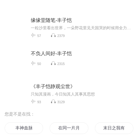
缘缘堂随笔-丰子恺
一粒沙里看出世界，一朵野花里见天国哭的时候用全力去哭，笑的时候用全力去笑，一切游戏都用全力去做心小了，所有的小事就大了，心大了，所有的大事都小了，看淡世事沧桑，内心安然无恙
57
2379
不负人间好-丰子恺
50
2315
《丰子恺静观尘世》
只知其漫画，今日知其人其事其思想
93
3129
您是不是在找：
丰神血脉
在同一片月光下
末日之我有一片空