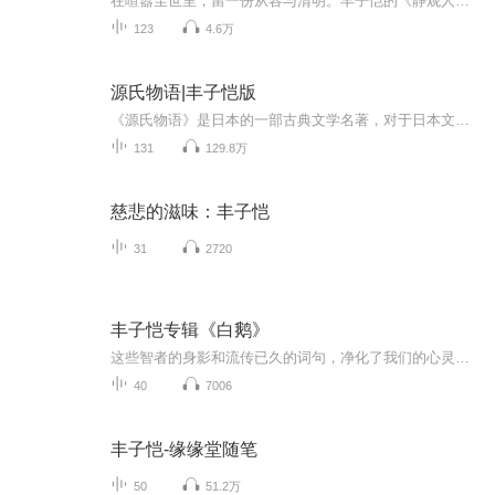
在喧嚣尘世里，留一份从容与清明。丰子恺的《静观人生》，以温润通透的笔墨，写日常、写童心、写人间烟火，也写生活里的小诗意与大智慧。文字清淡如水，却藏着通透的人生哲思；没有激烈言辞，只在平淡中见真情，于寻常处悟禅意。读来如沐春风，让人在忙碌...
123
4.6万
源氏物语|丰子恺版
《源氏物语》是日本的一部古典文学名著，对于日本文学的发展产生过巨大的影响，是日本古典文学的高峰。在日本开启了“物哀”的时代。 作品的成书年代一般认为是在1001年至1008年间。小说描写了日本平安时代的风貌，揭露人性与宫廷斗争，反映了平安时代的宫...
131
129.8万
慈悲的滋味：丰子恺
31
2720
丰子恺专辑《白鹅》
这些智者的身影和流传已久的词句，净化了我们的心灵，震撼我们的灵魂，使我们懂得了什么是可以错过但不会被磨灭的，什么是瞬间即逝却又是最宝贵的。
40
7006
丰子恺-缘缘堂随笔
50
51.2万