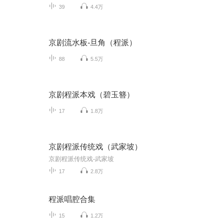
39
4.4万
京剧流水板-旦角（程派）
88
5.5万
京剧程派本戏（碧玉簪）
17
1.8万
京剧程派传统戏（武家坡）
京剧程派传统戏-武家坡
17
2.8万
程派唱腔合集
15
1.2万