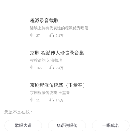
程派录音截取
陆续上传有代表性的程派优秀唱段
27
2.1万
京剧·程派传人珍贵录音集
程腔遗韵 艺海拾珍
165
2.4万
京剧程派传统戏（玉堂春）
京剧程派传统戏-玉堂春
11
1.5万
您是不是在找：
歌唱大道
华语说唱传奇
一唱成名