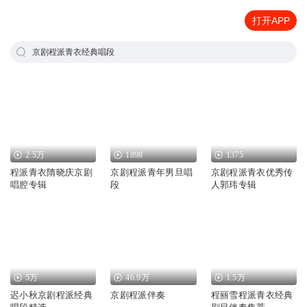
打开APP
京剧程派青衣经典唱段
2.5万
1898
1375
程派青衣隋晓庆京剧
京剧程派青年男旦唱
京剧程派青衣优秀传
唱腔专辑
段
人郭玮专辑
5万
46.9万
1.5万
迟小秋京剧程派经典
京剧程派伴奏
程丽雪程派青衣经典