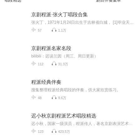
唱段精选
剧目伴奏集萃
京剧程派·张火丁唱段合集
张火丁，1971年1月24日出生于吉林省白城， [1]毕业天津戏曲学校，中国京剧青衣女演员、国家一级演员、中国戏曲学院教授、文化部青联委员、原国家京剧院青衣演员、程派第三代传人、赵荣琛的弟子。代表剧目有《荒山泪》《锁麟囊》《红鬃烈马》《春闺梦》《秋...
57
1.1万
京剧程派名家名段
bilibili：迟误兰因（周三、周日更新）
112
31.3万
程派经典伴奏
搜集整理程派经典唱段的伴奏，供大家欣赏练习。
48
9.6万
迟小秋京剧程派艺术唱段精选
迟小秋，国家一级演员，程派传人，著名京剧表演艺术家, 现任北京京剧院青年团团长、党支部书记、全国政协委员、北京剧协副主席、中国戏剧家协会理事、北京市对外友好协会理事、中国和平统一促进会理事,曾任第十届全国人大代表。1965年生于辽宁阜新市，11岁入阜新戏校学戏，1981年开始学习程派，1983年拜程砚秋大师嫡传弟子王吟秋先生为师，宗法程派艺术。1984年，年仅19岁荣获第二届中国戏剧“梅花奖”，是迄今为止最年轻的京剧梅花奖得主，被戏剧家翁偶虹先生誉为“程派标准传人”。博得戏曲...
123
423.5万