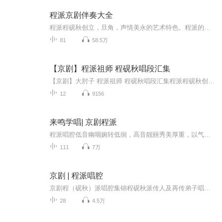
程派京剧伴奏大全
程派程砚秋创立，旦角，声情美永的艺术特色。程派的唱腔别具一格。他严守音韵规律，随着戏剧情节和人物情绪的发展变化，唱腔起伏跌宕，节奏多变，要求达到“声、情、美、永”的高度结合。他的表演非常细致深刻，讲究舞台表现形式的完整与美感，同时注重贴近生活的真实。...
81
58.5万
【京剧】程派祖师 程砚秋唱段汇集
【京剧】大肘子 程派祖师 程砚秋唱段汇集程派程砚秋创立，旦角，声情美永的艺术特色。程派的唱腔别具一格。他严守音韵规律，随着戏剧情节和人物情绪的发展变化，唱腔起伏跌宕，节奏多变，要求达到“声、情、美、永”的高度结合。他的表演非常细致深刻，讲...
12
9156
来鸣学唱| 京剧程派
程派唱腔低音幽咽婉转低徊，高音靓丽秀美厚重，以气催声，跌宕起伏。柔里有刚、刚柔相济，藕断丝连、若断若续。整个声腔浑然一体，不见棱角，天衣无缝，流畅自如。程腔咬字演唱十分讲究，唱腔和过门多使用切分音。唱词用典精准，富有文学与哲理。演唱时用气引声，以字行腔，字中含腔、腔中有字，以腔传情，以情催声，一字一韵毫不含糊，认真严谨。学好程派不易，但努力学习，弘扬程派。
111
7万
京剧 | 程派唱腔
京剧程（砚秋）派唱腔集锦程砚秋派传人及再传弟子唱段与演出实况收录
28
4.5万