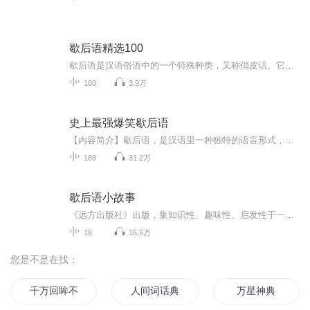
歇后语精选100
歇后语是汉语俗语中的一个特殊种类，又称俏皮话。它以生动活泼、妙趣横生的特点流传于民间，为大众喜爱。本专辑精选了西游记、三国演义、红楼梦、封神演义、水浒传等名著以及民间广为流传的100个小故事，故事趣味中耐人寻味，寓教于乐。
100
3.9万
史上最强爆笑歇后语
【内容简介】歇后语，是汉语里一种独特的语言形式，其结构独特，又蕴含丰富的民族文化内涵，是汉语言文化的重要组成部分。歇后语，是中国劳动人民自古以来在生活实践中创造的一种特殊语言形式，是一种短小、风趣、幽默的语句，超级搞笑。《史上最强爆笑歇...
188
31.2万
歇后语小故事
《远方出版社》出版，集知识性、趣味性、启发性于一体，适合少年儿童的歇后语故事。
18
16.6万
您是不是在找：
千万回眸不如一句你好
人间词话典评
万星神典