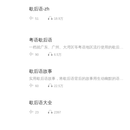
歇后语-zh
51
18.9万
粤语歇后语
一档就广东、广州、大湾区等粤语地区流行使用的歇后语做出一个较为完整的归纳和演绎的专辑。同时为了让不了解粤语的听众便于理解，将会用普通话进行解释；并且会加入情景剧情去加深大家对各个歇后语的灵活应用。内容我会尽量做得比较生鬼（有趣）一点，希...
90
6.5万
歇后语故事
实用歇后语故事，将歇后语背后的故事用生动幽默的语言呈现在小读者面前，为小学生打开一扇了解中华传统文化的窗户，同时为他们积累优美的语言素材，重点提高阅读和写作能力。
60
22.5万
歇后语大全
23
2397