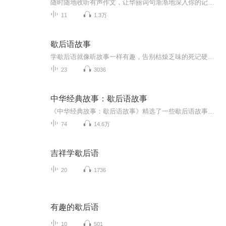
随时随地收听有声作文，让华丽词句渐渐地深入你的记忆；依然姐姐陪伴大家成长，让优美文章无形中流出你的笔尖！
11
1.3万
歇后语故事
学歇后语就像听故事一样有趣，告别枯燥乏味的死记硬背，潜移默化中，让孩子快乐学习，出口成章。
23
3036
中华经典故事：歇后语故事
《中华经典故事：歇后语故事》精选了一些歇后语故事，以优美的语言、形象的描写、生动的对话进行叙述，既保留了原来故事的精髓，又能适合青少年的理解和认知，使他们在轻松快乐的阅读中受到中华优秀传统文化的熏陶和感染，在不知不觉中增加积累、增长学识...
74
14.6万
吉祥学歇后语
20
1736
有趣的歇后语
10
501