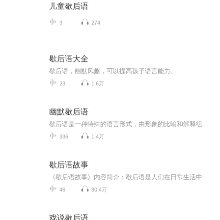
儿童歇后语
3
274
歇后语大全
歇后语，幽默风趣，可以提高孩子语言能力。
23
1.6万
幽默歇后语
歇后语是一种特殊的语言形式，由形象的比喻和解释组成，掌握歇后语，运用歇后语，往往会让人收获到意想不到的效果！
336
1.4万
歇后语故事
《歇后语故事》内容简介：歇后语是人们在日常生活中创造的一种诙谐而形象的语言形式，结构上往往由前后两个部分组成，前半部分给出人或事，或某种状况，后半部分则是对前半部分的说明、解释。在艺术表现手法上，主要运用比喻和谐音双关。任何歇后语都蕴含着相当丰富的内容，它涉及到社会生活的各个领域。有的歇后语揭示人生的哲理，有的反映民间的生活趣味，有的则伴随着动人的历史故事或传说。它们从不同侧面总结人们的社会生活经验.从而揭示美善与丑恶、真诚与虚伪。
46
80.4万
戏说歇后语