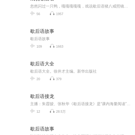
忽然闪过一只鸭，嘎嘎嘎嘎嘎，戏说歇后语猪八戒照镜子——里外不是人意思是”镜子里面和外面都是猪八戒，都不是“人”。比喻做事两面不讨好，到处都受人埋怨。 猪八戒照镜子里外不是人 从前有一只猪八戒，他是西游记中的一位重要角色。他通体肥胖，身上...
56
1957
歇后语故事
歇后语故事
109
1663
歇后语大全
歇后语大全。徐井才主编。新华出版社
20
379
歇后语接龙
主播：朱霞骏、张秋华《歇后语接龙》是“课内海量阅读”团队继销量百万的《成语接龙》之后，又一倾心力作！本书广泛选取孩子成长必读的365条常用歇后语，以汉字“一”为龙头，龙头龙尾相接，形式活泼独特，让孩子们一气呵成背诵365条歇后语。让孩子们在短时间内快速记忆并运用海量歇后语，在轻松愉快的环境下收获快乐与智慧，全书内容丰富，采用对开页面设计，配精美图画及“活学活用”栏目。每个单元配“考一考”进行自我检测，“涂一涂”增添趣味。为丰富孩子们知识，全书还链接了部分歇后语经典小故事...
12
28.5万
歇后语故事