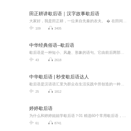
田正耕讲歇后语｜汉字故事歇后语
大家好，我是田正耕，一位来自先秦的农夫。 � 在田间劳作的同时，我也对我们老祖宗的智慧结晶——歇后语，充满了好奇。我的“田正耕讲歇后语”专辑，不仅有“外甥打灯笼——照旧（舅）”的谐音妙用，更有“千里送鹅毛——礼轻情意重”的深刻道理。这里有...
109
3405
中华经典俗语--歇后语
歇后语是一种短小、风趣、形象的语句。它由前后两部分组成:前一部分起‘引子’作用,像谜语,后一部分起‘注释’的作用",像谜底一样,十分自然贴切。它不仅充分地展示了汉民族轻松、睿智的语言风格,而且在人们交往交际中有独特效用,是一个很有趣的语言现象,值...
43
2618
中华歇后语 | 秒变歇后语达人
歇后语是汉语语汇里为群众在生活实践中所创造的一种特殊语言形式，是一种短小、风趣、形象的语句。歇后语由前后两部分组成：前一部分起“引子”作用，像谜面，后一部分起“后衬”的作用，像谜底，十分自然贴切。在一定的语言环境中，通常说出前半截，“歇”去后半截，就可以领会和猜想出它的本意，所以就称为歇后语。
25
1812
婷婷歇后语
为什么和婷婷姐姐学歇后语？01 精选60个常用歇后语，划分四大篇章，结合适用场景，从情绪管理到道德品质培养，再到传统文化故事，提高儿童对生活的感知力和理解力；02 情景化演绎以情景剧的形式讲述每一个歇后语，及其趣味性，儿童易模仿，易迁移，快速学...
61
8741