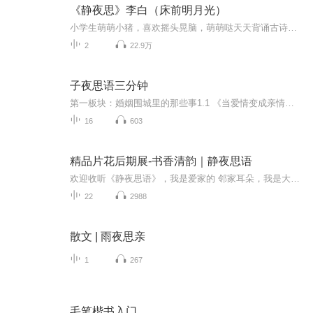
《静夜思》李白（床前明月光）
小学生萌萌小猪，喜欢摇头晃脑，萌萌哒天天背诵古诗给你听。萌萌小猪期待大家的鼓励哦！ 订阅！点赞！go 点击页面上方“萌萌小猪背古诗”，选择专辑“小学生必背古诗词 ”收听完整专辑！《静夜思》唐 · 李白床前明月光，疑是地上霜。举头望明月，低头思...
2
22.9万
子夜思语三分钟
第一板块：婚姻围城里的那些事1.1 《当爱情变成亲情：如何避免婚姻"失语症"》•婚姻最可怕的不是争吵，而是沉默。•你有多久没和另一半聊过“废话”了？不是孩子的成绩，不是房贷的数额，而是那些毫无意义却让彼此微笑的话题。•爱情是轰轰烈烈的相遇，婚...
16
603
精品片花后期展-书香清韵｜静夜思语
欢迎收听《静夜思语》，我是爱家的 邻家耳朵，我是大魂儿。欢迎大家偶尔来坐坐。 闲置你的耳朵，不如把你的身影留下来，贴身抚慰一下你的心灵。不怕你没有时间，不怕你...就怕你有时间的时候，时间已经悄然过了一大半....我们感悟，甚至追悔莫及。应该留...
22
2988
散文 | 雨夜思亲
1
267
毛笔楷书入门