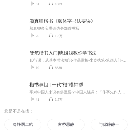
61
1603
颜真卿楷书《颜体字书法要诀》
颜真卿多宝塔碑边旁部首书写
26
1.3万
硬笔楷书入门|晓姐姐教你学书法
10节课，从基本书法知识-作品赏析-坐姿执笔-笔画入门-结构布局窍门-学习方法，从0开始，拾级而上。...
10
8539
楷书鼻祖 | 一代“楷”模钟繇
字对中国人来说有多重要？中国人强调：「作字先作人，人正则字正。」一个人写的字，关乎其性格、能力、人品，甚至能透露出家风和教养。一切都能在字里体现，但只有了解书法，才能拥有好字。1800 多年以来，楷书一直作为我们中国人的标准字体。今天我们就...
41
1.2万
您是不是在找：
冷静啊二哈
古桥思静
与你静静一生