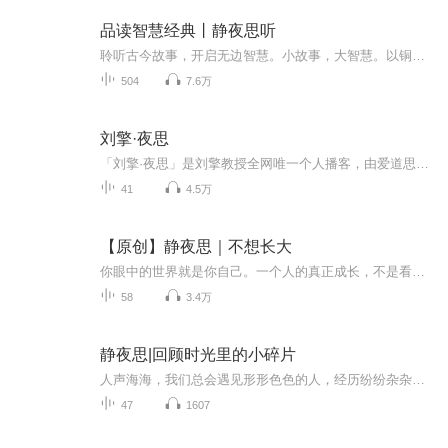
品读智慧经典丨静夜思听
聆听古今故事，开启无边智慧。小故事，大智慧。以铜为镜，可以正衣冠；以史为镜，可以知兴替；以人为镜，可以明得失。与大家分享古今中外的小故事，观古之兴替，明善恶得失，知祸福吉凶，直入心灵，获得人生智慧。主播简介李东霖河南省国学文化促进会执行...
504
7.6万
刘擎·夜思
「刘擎·夜思」是刘擎教授全网唯一个人播客，由爱道思人文学社出品。我想通过它和你一起探讨更多的惊奇，还有一些我们难以归类的问题。如果你也常常在夜里睁着眼睛，那我们就聊聊——在光亮熄灭之后，语言还能照亮的地方。
41
4.5万
【原创】静夜思｜不想长大
你眼中的世界就是你自己。一个人的真正成长，不是看多少书，交了多少知己，赚了多少钱，掌握了多少技能，而是。。。你的能量能否越级。。。
58
3.4万
静夜思|回顾时光里的小碎片
人声海海，我们总会遇见形形色色的人，经历纷纷杂杂的事。有些人和事只是匆匆过客，一闪而过；而有些却被浓墨重彩的藏在了心里。总要感谢那些把过往片段诉诸纸端的文人、诗人、哲人...因为，在与之心灵共鸣的刹那，似乎让我感受到了生命的永恒。
47
1607