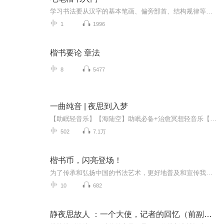
学习书法要从汉字的基本笔画、偏旁部首、结构规律等基础入手。为了让书法初学者更好、更快地掌握楷书的书写方法，闫锐敏编著的《毛笔楷书入门》用简单易懂的语言，从基础入手，主要讲解每一个笔画、偏旁部首的书写方法，并在每一个笔画、偏旁部首的空心字里标注了用笔的方向，用简单对仗的语言总结了楷书书写的结构规律，每一个部分均有例字展示，方便读者更好地领会书写的要领，练就一手漂亮的楷书。《毛笔楷书入门》在内容和形式上非常适合书法初学者、书法老师、书法爱好者和老年大学的学生学习和临摹，是学校、书法培训机构、青少年宫等单位的最佳教材选择。
1
1996
楷书要论 章法
8
5477
一曲纯音 | 夜思到入梦
【助眠轻音乐】【海陆空】助眠必备+治愈冥想轻音乐【大自然白噪音】静心助眠+减压催眠【听自然的音乐助你入眠】助眠古风音乐音乐人：尹立炜音乐人简介：2013-2018，西安joy garden(喜乐园)乐队键盘手，期间以英伦摇滚和轻爵士风格参加过众多本土音乐节。后...
502
7.1万
楷书币，闪亮登场！
为了传承和弘扬中国的书法艺术，更好地普及和宣传我国的书法文化，中国人民银行于2021年7月26日发行了中国书法艺术（楷书）金银纪念币一套，该套纪念币共5枚，其中金质纪念币1枚，银质纪念币4枚，均为中华人民共和国法定货币。该套楷书金银币是继篆书、隶书之后，中国书法艺术系列发行的第三个项目，具有承上启下的重要作用。本专辑介绍了楷书的基础知识，以及楷书金银纪念币设计生产的始末...
10
682
静夜思故人 ：一个大使，记者的回忆（前副外长王殊）