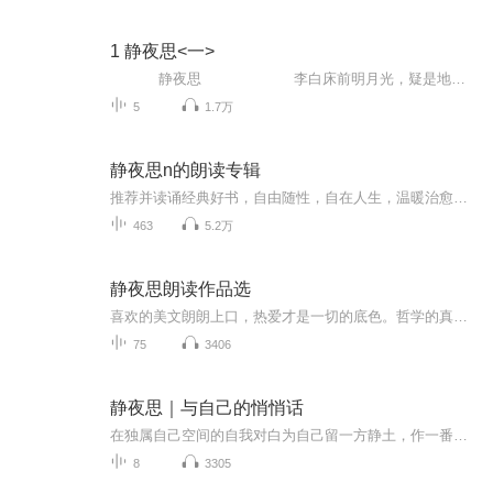
1 静夜思<一>
静夜思 李白床前明月光，疑是地上霜。举头望明月，低头思故乡。创作背景：李白的《静夜思》创作于唐玄宗开元十四年（726年）九月十五日的扬州旅舍，时李白26岁。同时同地所作的还有一首《秋夕旅怀》。在...
5
1.7万
静夜思n的朗读专辑
推荐并读诵经典好书，自由随性，自在人生，温暖治愈，广结善缘。不在乎他人眼光，做最好的自己。
463
5.2万
静夜思朗读作品选
喜欢的美文朗朗上口，热爱才是一切的底色。哲学的真正意义不在于知识，而在于获得知识的过程。
75
3406
静夜思｜与自己的悄悄话
在独属自己空间的自我对白为自己留一方静土，作一番静思对自己说，也对懂我的你说愿在此，你能有最真实的被遇见有最温暖的被理解有最善良的被感动有最诚心的被铭记有最低宕的被鼓励有最痛苦的被和解有最坚持的被喝彩即便没有轰轰烈烈的生活也同样能有细水...
8
3305