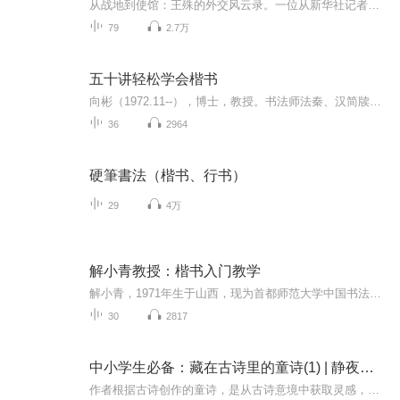
从战地到使馆：王殊的外交风云录。一位从新华社记者转型为外交官的老将，王殊的一生走过了光辉史册的路。本播客带你串起他在国际舞台的风采，听故事，追过往，走进一个外交官独特的大使记者人生。王殊（Wang Shu 1924.10～2020.9）中华人民共和国外交部副...
79
2.7万
五十讲轻松学会楷书
向彬（1972.11--），博士，教授。书法师法秦、汉简牍及晋、唐、北宋诸家，画宗赵松雪、夏昶、文徵明等元明大家，曾获第四届中国书法兰亭奖理论奖二等奖，第六届高等学校优秀科研成果(人文社会科学)三等奖，全国第八届书学讨论会一等奖、全国第九届书学讨论会三等奖，第三届泰山文艺奖、第二十届兰亭书法节王羲之书法奖等十余项国家级、省部级奖励。出版《梦苏堂书画志：文人书画的审美与创作》《中国古代书法教育研究》《当代书法人才的类型与教育》《中国中小学书法教育研究》《中国书法家全集·文徵明》《历代书法经典·欧阳询》《吴门书派研究》《向彬诗词书集》《向彬诗书画作品集》等著作16部，发表论文100余篇。现任职务：中南大学当代东方艺术研究中心常务副主任兼秘书长；中南大学建筑与艺术学院美术系教授、研究生导师；中国人民大学徐悲鸿艺术研究院研究员；（全国）教育书画协会高等书法教育分会副会长；中国书法家协会书法教育委员会委员；中国文艺评论家协会会员；中华诗词学会会员；湖南省视觉艺术评论委员会副会长兼秘书长；湖南省诗词协会诗书画艺术院副院长；湖南省书法院研究员；湖南省褚遂良书法院研究员。曾任职务：聊城大学美术学院副院长兼书法系主任、教授、研究生导师；山东省书法家协会理事、学术委员会副主任。
36
2964
硬筆書法（楷书、行书）
29
4万
解小青教授：楷书入门教学
解小青，1971年生于山西，现为首都师范大学中国书法文化研究院教授、博士生导师，汉字认知与表现研究中心主任。中国书法家协会国际交流委员会委员，北京书法家协会理事、妇女工作委员会主任。幼习书法，10岁时获中央电视台、中国少年报等单位主办的"全国少...
30
2817
中小学生必备：藏在古诗里的童诗(1) | 静夜思 | 小池
作者根据古诗创作的童诗，是从古诗意境中获取灵感，以别开生面的思维和笔触，或对原作进行个性化解读，或抒写感悟体会，更多的是找到古诗意境里可以触发灵感的某个点，展开新颖独特的想象，以此带给人眼前一亮的童趣和意味。同时，从教学角度而言，作为一...