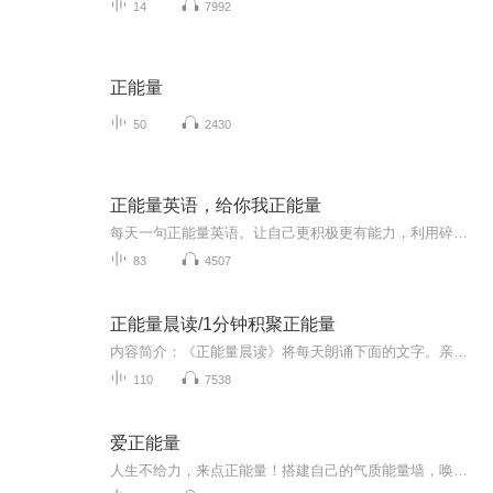
14
7992
正能量
50
2430
正能量英语，给你我正能量
每天一句正能量英语。让自己更积极更有能力，利用碎片时间学英语，每天进步一点点，365天就会很明显！一起加油！一起越变越好！
83
4507
正能量晨读/1分钟积聚正能量
内容简介：《正能量晨读》将每天朗诵下面的文字。亲，带着微笑，带着爱，带着真诚，每天跟我朗读下面这段文字，将会给你带来神奇的正能量，你的一切都将向好的方面转化！我很健康，我很快乐，我很幸福，我是圆满富足的，我是因，世界是果，我是这个世界上最智慧的人！我有资格拥有这个世界上最美好的一切！每天都有好事在我身上发生！我对一切的发生负100%的责任。我敞开自己，接受世界上所有的财富和幸运！我愿意改变，我愿意丢弃过去的信条！我是唯一，我喜欢我的声音，我希望用它来传递爱和温暖。对...
110
7538
爱正能量
人生不给力，来点正能量！搭建自己的气质能量墙，唤醒潜在的正能量，为你的能量导航，积攒不同的今天，兑换不一样的明天，敞开心扉，迎接正能量！