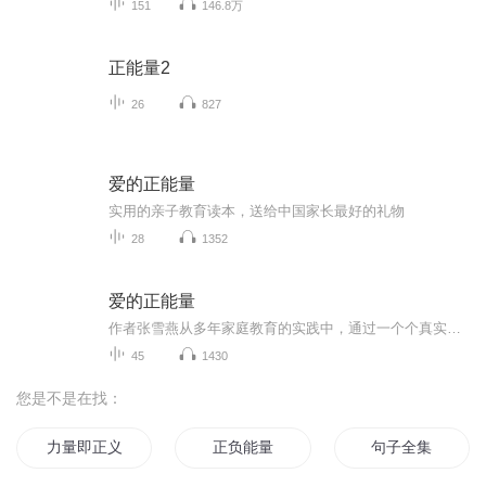
151
146.8万
正能量2
26
827
爱的正能量
实用的亲子教育读本，送给中国家长最好的礼物
28
1352
爱的正能量
作者张雪燕从多年家庭教育的实践中，通过一个个真实的案例，总结出如何培养自信，自立，自强的孩子的经验，本书涵盖了孩子的学习动机，学习习惯，亲子关系，心里成长等方方面面，让家长了解教育孩子的规律，科学的教育理念，科学的教育策略，达到让父母不...
45
1430
您是不是在找：
力量即正义
正负能量
句子全集