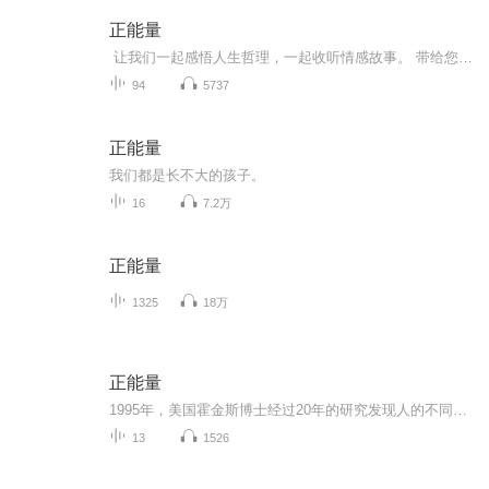
正能量
让我们一起感悟人生哲理，一起收听情感故事。 带给您积极，向上，健康，快乐！ 让心灵回归平静，让生活回归本真。
94
5737
正能量
我们都是长不大的孩子。
16
7.2万
正能量
1325
18万
正能量
1995年，美国霍金斯博士经过20年的研究发现人的不同意识层次对应不同能量指数。我们要提升自己的能量状态，让自己充满正能量。因为一切生命运动都是能量在振动，一切振动的能量在同一磁场中最终会共振同频，生命终极改变就是能量频率的改变。
13
1526