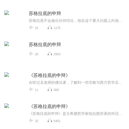
苏格拉底的申辩
苏格拉底不会做出任何结论，他在这个重大问题上向他的神献出了最虔诚的哲学祭品，也留给了雅典人一个永远思考不尽的哲学问题。
15
1175
苏格拉底的申辩
20
2953
《苏格拉底的申辩》
在听过吴老师的佛法课，了解到一些宗教与西方哲学后，迫切的想知道多一些，想象着一个70岁老人被押进法庭的状态。里面有些话说的很绕，我凭自己的理解，对原文进行了简化了。突发奇想后发布
11
368
《苏格拉底的申辩》
《苏格拉底的申辩》是古希腊哲学家柏拉图所著的对话录之一，也是他对苏格拉底审判和死亡的描述。这篇对话录被认为是柏拉图最著名的作品之一，也是哲学史上的经典之作。
32
5401