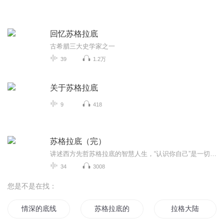
回忆苏格拉底
古希腊三大史学家之一
39
1.2万
关于苏格拉底
9
418
苏格拉底（完）
讲述西方先哲苏格拉底的智慧人生，“认识你自己”是一切彻悟的开端。用生命捍卫真理，让智慧滋养灵魂。节目主题：
34
3008
您是不是在找：
情深的底线
苏格拉底的辩护
拉格大陆