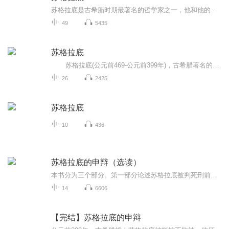
苏格拉底是古希腊时期最著名的哲学家之一，他和他的学生柏拉图以及柏拉图的学生亚里士多德被称为“希腊三贤”同时，苏格拉底也被后人认为是西放着的奠基人
49
5435
苏格拉底
苏格拉底(公元前469-公元前399年)，古希腊著名的思想家、哲学家、教育家、公民陪审员，他和他的学生柏拉图，以及柏拉图的学生亚里士多德被并称为"古希腊三贤"，更被后人广泛地认为是西方哲学的奠基者。他身为雅典的公民，据记载，苏格拉底最后被雅典法庭以侮辱雅典神和腐蚀雅典青年思想之罪名判处死刑。尽管苏格拉底曾获得逃亡的机会，但他仍选择饮下毒堇汁而死，因为他认为逃亡只会进一步破坏雅典法律的权威，同时也是因为担心他逃亡后雅典将再没有好的导师可以教育人们了。 本书由色诺芬的《回忆苏格拉底》，以及柏拉图的《苏格拉底之死》两部分组成，是认识和了解苏格拉底一生及其主要思想的重要著作。 译者为著名翻译家峥嵘。
26
2425
苏格拉底
10
436
苏格拉底的申辩（选读）
本书分为三个部分。第一部分论述苏格拉底被判死刑前后为自己申辩的内容如何为四方哲学奠定了坚实基础及其深远影响（未读完）；第二部分为柏拉图笔下苏格拉底申辩的全部内容，有被译/疏者（吴飞）做了标题式的备注，为第三部分详细阐释其含义做了铺垫；第三...
14
6606
【完结】苏格拉底的申辩