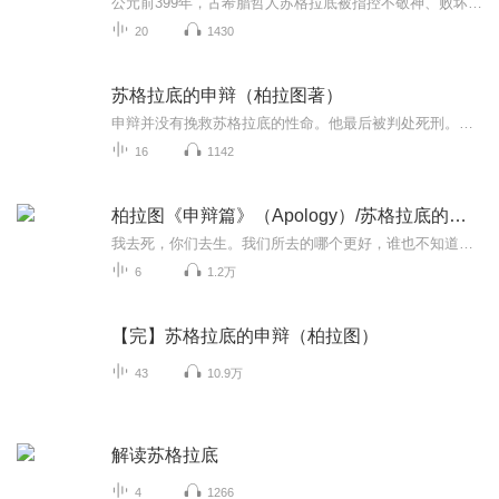
公元前399年，古希腊哲人苏格拉底被指控不敬神、败坏青年。于是他在由500人组成的陪审团面前，做了著名的申辩。在审判官面前苏格拉底自豪的宣布，他的生活是哲学生活，因为是值得过的生活，同样是在这些审判官面前，他又骄傲的选择了本不一定要选择的死刑...
20
1430
苏格拉底的申辩（柏拉图著）
申辩并没有挽救苏格拉底的性命。他最后被判处死刑。苏格拉底之死和耶稣之死，为西方文明打下了两个基本色调。而苏格拉底之死之所以成为西方哲学史上的核心事件，首先归功于柏拉图的《苏格拉底的申辩》。
16
1142
柏拉图《申辩篇》（Apology）/苏格拉底的申辩
我去死，你们去生。我们所去的哪个更好，谁也不知道，除非是神。—— 《申辩篇》
6
1.2万
【完】苏格拉底的申辩（柏拉图）
43
10.9万
解读苏格拉底
4
1266