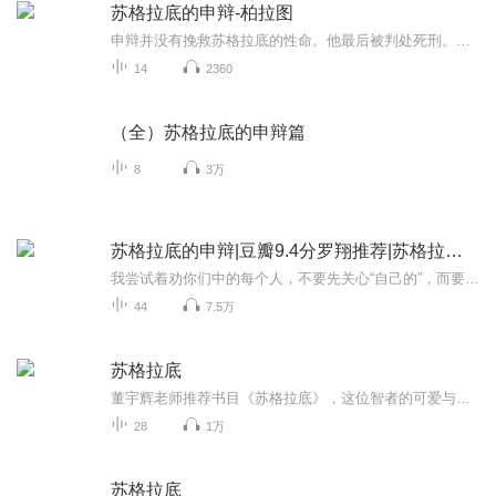
苏格拉底的申辩-柏拉图
申辩并没有挽救苏格拉底的性命。他最后被判处死刑。苏格拉底之死和耶稣之死，为西方文明打下了两个基本色调。而苏格拉底之死之所以成为西方哲学史上的核心事件，首先归功于柏拉图的《苏格拉底的申辩》。研究柏拉图的《苏格拉底的申辩》，除了是一门古典学...
14
2360
（全）苏格拉底的申辩篇
8
3万
苏格拉底的申辩|豆瓣9.4分罗翔推荐|苏格拉底之死
我尝试着劝你们中的每个人，不要先关心“自己的”，而要先关心自己，让自己尽可能变得最好和最智慧。我很难赢得你们，不是因为缺少语言，而是缺乏勇气和无耻，我不愿对你们说那些你们最喜欢听得到话，我不哀悼，不悲恸，不做也不说别的很多我认为不合我品...
44
7.5万
苏格拉底
董宇辉老师推荐书目《苏格拉底》，这位智者的可爱与智慧之处让我们一起了解。
28
1万
苏格拉底