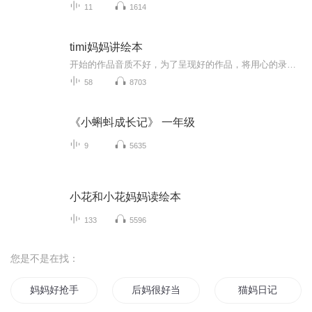
11
1614
timi妈妈讲绘本
开始的作品音质不好，为了呈现好的作品，将用心的录制及做后期，希望后面的作品会有进步，收到小耳朵们的喜欢！还在不断的进级打怪中~~
58
8703
《小蝌蚪成长记》 一年级
9
5635
小花和小花妈妈读绘本
133
5596
您是不是在找：
妈妈好抢手
后妈很好当
猫妈日记