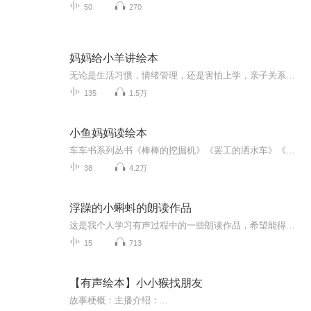
50
270
妈妈给小羊讲绘本
无论是生活习惯，情绪管理，还是害怕上学，亲子关系，都可以用相关主题的绘本来引导孩子，形象又有趣，孩子也容易接受
135
1.5万
小鱼妈妈读绘本
车车书系列丛书《棒棒的挖掘机》《罢工的洒水车》《消防车好样的》《能干的小货车》《热心的小汽车》《救护车谢谢你》《大力士吊车》《忙碌的公交车》《校车出发啦》《巡逻的警车》
38
4.2万
浮躁的小蝌蚪的朗读作品
这是我个人学习有声过程中的一些朗读作品，希望能得到大家喜欢！
15
713
【有声绘本】小小猴找朋友
故事梗概：主播介绍：...