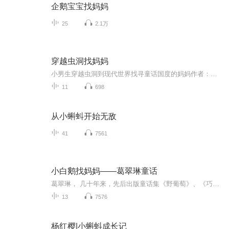
企鹅宝宝找妈妈
25
2.1万
穿越虫洞找妈妈
小男生穿越虫洞到现代世界找寻童话国度的妈妈作者：冷香华演播：巫妲雅
11
698
从小蝌蚪开始无敌
41
7561
小白鹅找妈妈——葛翠琳童话
葛翠琳， 几十年来，先后出版童话集《野葡萄》、《巧媳妇》、《采药姑娘》、《金花路》、《比孙子还年轻的爷爷》、《葛翠琳童话集》、《翻跟斗的小木偶》、《星儿 落在北京城》、《蠢 婆婆和巧媳妇》、《葛翠琳童话选》、《十八个美梦》（散文集）、《进过...
13
7576
杨红樱|小蝌蚪成长记