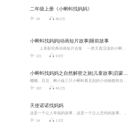
二年级上册《小蝌蚪找妈妈》
44
86.5万
小蝌蚪找妈妈|动画短片故事|睡前故事
上美影经典动画短片合集 一群天真活泼的小蝌蚪在寻找妈妈的过程中，不知不觉变成了小青蛙，并帮助妈妈一起捉害虫。呈现了青蛙生长过程的科学知识，蕴含了从小能独立生活、遇事主动探索的道理。
121
9.8万
小蝌蚪找妈妈之自然解密之旅|儿童故事|启蒙故事
嘟嘟、豆豆、蝌小妹三只小蝌蚪看见别的小动物都有自己的妈妈而自己从出生开始就没有看到自己的妈妈,于是开始寻找自己的妈妈,它们不仅要躲避水虿的凶猛追击，还得在变幻莫测的强流中学会控制方向，误入神秘水藻林时，凭借智慧和勇气成功脱困。一路上，小鱼...
267
84.2万
天使诺诺找妈妈
这是一个让人幸福的故事，这是一个让人悲伤的故事。这是一个梦幻的故事，这是一个有趣的故事，每一个走进故事里的人，他们的心都会被这个叫诺诺的小天使紧紧地抓住。诺诺爱上了一个人类，珍珍妈妈，他想做珍珍妈妈的孩子，但是这好像并不是一件容易的事。他最后能完成自己的心愿吗，他爱的行动又会给他的好朋友娜娜和塔塔造成什么样的影响呢？ 这个故事讲的是一个天使的爱，他用自己的行动教会孩子怎样去爱，怎样去传递爱，特别对于有兄弟姐妹的小朋友，他们会收获更多。 每一个宝宝都是妈妈的天使， 虽然现在你们没有了翅膀。但是你们是妈妈心中不可替代的宝贝。
14
1.5万