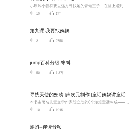
小蝌蚪小音符要去远方寻找她的青蛙王子，在路上遇到了好朋友小逗号。两只小蝌蚪经历了漩涡、瀑布、鱼肚子大冒险，相互扶持，一起成长，终于变成了两只小青蛙。小音符到达了远方，她的王子在哪里呢?
10
1万
第九课 我要找妈妈
2
9758
jump百科分级-蝌蚪
50
1.3万
寻找天使的翅膀 |声次元制作 |童话妈妈讲童话
本书由著名儿童文学作家段立欣的6个短篇童话构成—— 《土豆星球的孩子》《一只海鸥去哪里》《太阳小屋的守护人》《暖暖的记忆照片》《寻找天使的翅膀》《我有几个梦想》：为什么我们有时会做甜美的梦有时会做噩梦？这些竟然都是由梦精灵一手创造~你想知道...
10
1045
蝌蚪--伴读音频