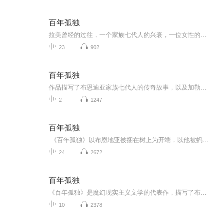
百年孤独
拉美曾经的过往，一个家族七代人的兴衰，一位女性的坚韧。
23
902
百年孤独
作品描写了布恩迪亚家族七代人的传奇故事，以及加勒比海沿岸小镇马孔多的百年兴衰，反映了拉丁美洲一个世纪以来风云变幻的历史。作品融入神话传说、民间故事、宗教典故等神秘因素，巧妙地糅合了现实与虚幻，展现出一个瑰丽的想象世界，成为20世纪重要的经...
2
1247
百年孤独
《百年孤独》以布恩地亚被捆在树上为开端，以他被蚂蚁吃掉为结束，通过细腻丰富的笔触、大胆自由的想象、魔幻的叙事艺术，讲述布恩地亚家族命运与历史，刻画人物孤独的灵魂与自我救赎，进而体现出个人、家族及全人类的悲悯与孤独情怀，让人们重新思考时...
24
2672
百年孤独
《百年孤独》是魔幻现实主义文学的代表作，描写了布恩迪亚家族七代人的传奇故事，以及加勒比海沿岸小镇马孔多的百年兴衰，反映了拉丁美洲一个世纪以来风云变幻的历史。作品融入神话传说、民间故事、宗教典故等神秘因素，巧妙地糅合了现实与虚幻，展现出一...
10
2378