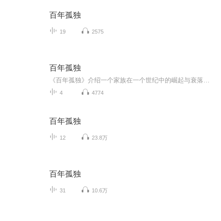
百年孤独
19
2575
百年孤独
《百年孤独》介绍一个家族在一个世纪中的崛起与衰落的过程，围绕着其中两个兄弟与取了他们相同名字的后代的故事。故事中的每个人都是孤独的，而又活在自己的世界里，拥有自己的信仰，自己的理念、信条与行事的标准、动机与准则。每个人都有光明与阴暗，并...
4
4774
百年孤独
12
23.8万
百年孤独
31
10.6万