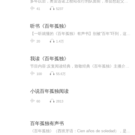
多年以后，奥雷连诺上校站在行刑队面前，准会想起父亲带他去参观冰块的那个遥远的下午。当时，马孔多是个二十户人家的村庄，一座座土房都盖在河岸上，河水清澈，沿着遍布石头的河床流去，河里的石头光滑、洁白，活象史前的巨蛋。这块天地还是新开辟的，许...
41
5237
听书《百年孤独》
【一听就懂的《百年孤独》有声书】别被“百年”吓到，这其实是一部“一家七代闹别扭”的长篇连续剧：• 爷爷辈——何塞·阿尔卡蒂奥带着老婆翻山越岭，建了个叫“马孔多”的小镇；• 爸爸辈——大儿子私奔、二儿子打仗、小女儿升天，把家里闹得鸡飞狗跳；...
20
1.4万
我读《百年孤独》
节目内容:反复阅读经典，致敬经典《百年孤独》主播介绍:一个年过不惑的连续创业者，一路风雨，唯有孤独相伴，《百年孤独》深入我心。适合人群:中青年创业者，为人父者你将收获:共同的兴趣爱好，将会获得得成千上万志趣相投的朋友。
100
55.6万
小说百年孤独阅读
60
2813
百年孤独有声书
《百年孤独》（西班牙语：Cien años de soledad），是哥伦比亚作家加西亚·马尔克斯的作品，「魔幻现实主义」的代表作，在世界上享有盛誉。作者也因此获得1982年诺贝尔文学奖，瑞典皇家学院的颁奖理由是：「像其他重要的拉丁美洲作家一样，马尔克斯永远为...