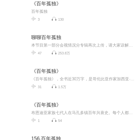
《百年孤独》
百年孤独
3
130
聊聊百年孤独
本节目第一部分会视情况分专辑再次上传，请大家谅解。若有朋友非常需要，请私信您个人邮箱，我会想办法将所有内容奉送手上。
47
253.8万
《百年孤独》
《百年孤独》，全书近30万字，是哥伦比亚作家加西亚·马尔克斯的代表作，也是拉丁美洲魔幻现实主义文学的代表作。被誉为“再现拉丁美洲历史社会图景的鸿篇巨著”。 作者主要通过布恩迪亚家族7代人充满神秘色彩的坎坷经历来反映哥伦比亚乃至拉丁美洲的历史演变和社会现实，要求读者思考造成马孔多百年孤独的原因，从而去寻找摆脱命运捉弄的正确途径。
31
1.5万
《百年孤独》
布恩迪亚家族七代人在马孔多镇百年兴衰史。每个人都深陷孤独，奥雷里亚诺上校发动32次起义最终徒劳，阿玛兰妲终身织寿衣。名字、性格、悲剧代代重复。马尔克斯以魔幻现实主义手法，揭示拉丁美洲历史循环与人类永恒的孤独困境。
1
54
156.百年孤独