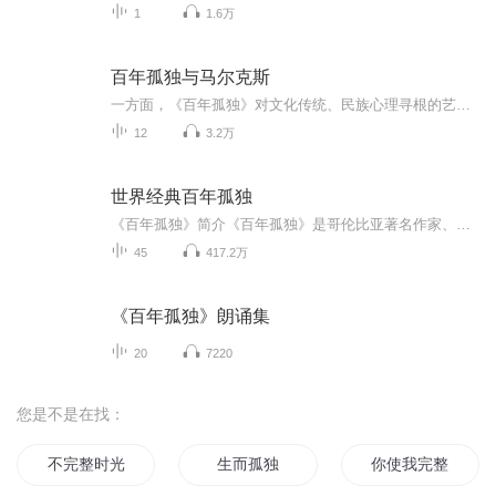
1
1.6万
百年孤独与马尔克斯
一方面，《百年孤独》对文化传统、民族心理寻根的艺术主题，启发了中国20世纪80年代以来的寻根文学、雪域魔幻文学和新笔记小说的风潮；另一方面，《百年孤独》夸张、怪诞、虚实交错、打破生死界限和时空界限的创作手法，影响了扎西达娃、莫言、贾平凹、韩少功、范稳等新老作家的作品风格。从风格上来看，衍生作品包括：寻根文学：郑义《老井》，李锐《厚土系列》，韩少功《爸爸爸》，张炜《古船》，王安忆《小鲍庄》，阿城《棋王》，冯骥才《神鞭》，陆文夫《美食家》雪域魔幻文学：色波《竹笛·嚷泣和梦》、...
12
3.2万
世界经典百年孤独
《百年孤独》简介《百年孤独》是哥伦比亚著名作家、诺贝尔文学奖获得者马尔克斯的一部小说，成书于1966年，次年正式出版，它以魔幻现实主义的笔法描绘了加勒比海沿岸小城马贡多百余年的历史。 被誉为“再现拉丁美洲历史社会图景的鸿篇巨著”的《百年孤独》，是拉丁美洲魔幻现实主义文学作品中的代表作。 百年孤独》描写布恩地亚家族7代人的命运，描绘了哥伦比亚农村小镇马孔多从荒芜的沼泽中兴起到最后被一阵旋风卷走而完全毁灭的100多年的图景。马孔多是哥伦比亚农村的缩影，也是整个拉丁美洲的缩影。 何塞·阿卡迪奥·布恩迪亚是西班牙人的后裔，他与乌苏拉新婚时，由于害怕像姨母与叔父结婚那样生出长尾巴的孩子来，于是乌苏拉每夜都会穿上特制的紧身衣，拒绝与丈夫同房。后来丈夫因此而遭邻居阿吉拉尔的耻笑，杀死了阿吉拉尔。从此，死者的鬼魂经常出现在他眼前，鬼魂那痛苦而凄凉的眼神，使他日夜不得安宁。于是他们只好离开村子，外出谋安身之所。他们跋涉了两年多，由此受到梦的启示，他们来到一片滩地上，定居下来。后来又有许多人迁移至此，这地方被命名为马孔多。布恩迪亚家族在马孔多的百年兴废史由此开始。 何塞·阿卡迪奥·布恩迪亚是个富于创造精神的人，他从吉卜赛人那里看到磁铁，便想用它来开采金子。看到放大镜可以聚焦太阳光便试图因此研制一种威力无比的武器。他通过卜吉赛人送给他的航海用的观像仪和六分仪，便通过实验认识到”地球是圆的，像橙子”。他不满于自己所在的贫穷而落后的村落生活，因为马孔多隐没在宽广的沼泽地中，与世隔绝。他决心要开辟一条道路，把马孔多与外界的伟大发明连接起来。可他带一帮人披荆斩棘干了两个多星期，却以失败告终。后来他又研究炼金术，整日沉迷不休。由于他的精神世界与马孔多狭隘的现实格格不入，他陷入孤独的天井中，以致于精神失常，被家人绑在一棵大树上，几十年后才在那棵树上死去(在家里的床上，与死去的好友在梦中相见，然后悄无声息的死去了)。乌苏拉成为家里的顶梁柱，她活了115至120岁。 布恩迪亚家族的第二代有两男一女。老大何塞·阿卡迪奥是在来马孔多的路上出生的。他在那里长大，和一个叫皮拉·苔列娜的女人私通，有了孩子。他十分害怕，后来与家里的养女蕾蓓卡结婚。但他一直对人们怀着戒心，渴望浪迹天涯。后来，他果然随吉卜赛人出走，回来后变得放荡不羁，最后奇怪地被人暗杀了。老二奥雷良诺生于马孔多，在娘肚里就会哭，睁着眼睛出世，从小就赋有预见事物的本领，长大后爱上镇长千金雷梅苔丝。在此之前；他与哥哥的情人生有一子名叫奥雷良诺·何塞。妻子暴病而亡后，他参加了内战，当上上校。他一生遭遇过十四次暗杀，七十三次埋伏和一次枪决，均幸免于难。与17个外地女子姘居，生下17个男孩。这些男孩以后不约而同回马孔多寻根，却在一星期内全被打死。奥雷良诺年老归家，和父亲一样对炼金术痴迷不已，每日炼金子作小金鱼，一直到死。他们的妹妹阿马兰塔爱上了意大利技师，后又与侄子乱伦，爱情的不如意使她终日把自己关在房中缝制殓衣，孤独万状。
45
417.2万
《百年孤独》朗诵集
20
7220
您是不是在找：
不完整时光
生而孤独
你使我完整