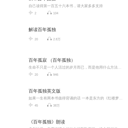
自己读得第一百五十六本书，请大家多多支持
2
104
解读百年孤独
20
2.8万
百年孤寂 （百年孤独）
生命不只是一个人活过的岁月而已，而是他用什么方法记住它，又如何将它诉说出来。Gabriel José de la Concordia García Márquez用《百年孤寂》记住他的生命，用《百年孤寂》诉说出来，成为读者、文学史上的千年之爱。
20
946
百年孤独英文版
如果一生有两本书值得背诵的话 一本是东方的《红楼梦》 那么另一本一定是西方的《百年孤独》
45
38万
《百年孤独》朗读