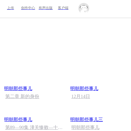
上传
创作中心
有声出版
客户端
明朝那些事儿
明朝那些事儿
第二章 新的身份
12月14日
明朝那些事儿
明朝那些事儿三
第89—90集 潼关惨败—十八
明朝那些事儿