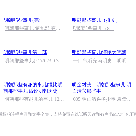
与大明的备战
明朝那些事儿(完)
明朝那些事儿（推文）
明朝那些事儿 第九部 第十
明朝那些事儿（8）
五章——结束了
明朝那些事儿第二部
明朝那些事儿|深挖大明朝
明朝那些事儿(21)2023.9.3
一口气听完南明史：明明宗
完
室延续政权，为何很多人不
承认它属于明朝？
明朝那些有趣的事儿|堪比明
明金对决：明朝那些事儿|明
朝那些事儿|话说明朝历史
亡清兴那些事
明朝那些有趣儿的事儿 120
085 明亡清兴多少事-袁崇焕
集 豺狼来了，迎接它的有火
之死（五）【完】
炮
授权的连播声音和文字全集，支持免费在线试听阅读和有声书MP3打包下