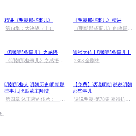
个人钻进山；蛰伏三年—出
山的时候天都变了。
精讲《明朝那些事儿》
《明朝那些事儿》精讲
第14集：大决战（上）
《明朝那些事儿》的收尾，
真的太让人惊艳了！
《明朝那些事儿》之感悟
崇祯大传丨明朝那些事儿丨
《明朝那些事儿》之感悟
2308 全剧终
（一）
明朝那些人|明朝历史|明朝那
【免费】话说明朝|说说明朝
些事儿|吃瓜蒙主|明史
那些事儿
第四章 沐王府的传承：一代
话说明朝-第78集 嘉靖抗倭
人留百年业
风云6
载。