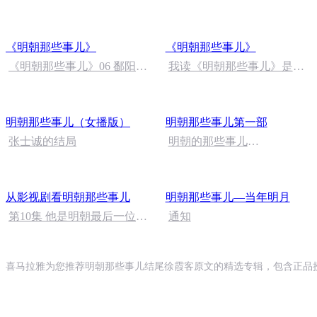
《明朝那些事儿》
《明朝那些事儿》
《明朝那些事儿》06 鄱阳湖
我读《明朝那些事儿》是夙
大战开始！
愿 ：自然亮色
明朝那些事儿（女播版）
明朝那些事儿第一部
张士诚的结局
明朝的那些事儿
(完)2023.8.13
从影视剧看明朝那些事儿
明朝那些事儿—当年明月
第10集 他是明朝最后一位皇
通知
帝，勤勉治国，却也挽救不
了大明！【方志远讲明史】
喜马拉雅为您推荐明朝那些事儿结尾徐霞客原文的精选专辑，包含正品