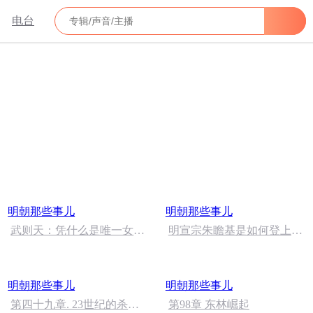
电台
明朝那些事儿
明朝那些事儿
武则天：凭什么是唯一女
明宣宗朱瞻基是如何登上皇
帝？其他后宫女强人差在哪
位的?
一步？
明朝那些事儿
明朝那些事儿
第四十九章. 23世纪的杀机
第98章 东林崛起