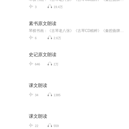
3
19.4万
素书原文朗读
琴棋书画：《古琴老八张》《古琴CD精粹》《秦腔曲牌集》《常用书法字帖》《书法史小讲》诗酒花茶：《李白诗集导读》《千家诗》《唐人绝句选》(方言)《宋词三百首》(方言)《菜根谭》道：《阴符经》《素书》《老子》(方言)《庄子》《列子》《抱朴子》《静心...
6
2.6万
史记原文朗读
646
2万
课文朗读
34
1385
课文朗读
22
559