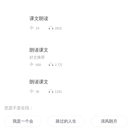
课文朗读
24
2915
朗读课文
好文推荐
658
2.7万
朗读课文
36
1181
您是不是在找：
我是一个会读心的修真者
路过的人生元朗
清风朗月