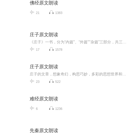
佛经原文朗读
21
1383
庄子原文朗读
《庄子》一书，分为“内篇"、“外篇""杂篇”三部分，共三十三篇。以其深速的思想内容和奇诡的创作手法，在先秦诸子散文中独树一帜，是一部洋溢着浪漫主义的散文集。
17
1578
庄子原文朗读
庄子的文章，想象奇幻，构思巧妙，多彩的思想世界和文学意境，文笔汪洋恣肆，具有浪漫主义的艺术风格，瑰丽诡谲，意出尘外，乃先秦诸子文章的典范之作。庄子之语看似夸言万里，想象漫无边际，然皆有根基，重于史料议理。鲁迅先生说：“其文则汪洋辟阖，仪...
23
522
难经原文朗读
6
1236
先秦原文朗读