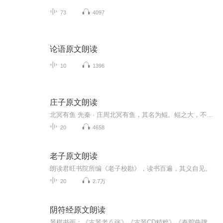
73
4097
论语原文朗读
10
1396
庄子原文朗读
北冥有鱼 先秦 · 庄周北冥有鱼，其名为鲲。鲲之大，不知其几千里也；化而为鸟，其名为鹏。鹏之背，不知其几千里也；怒而飞，其翼若垂天之云。是鸟也，海运则将徙于南冥。南冥者，天池也。《齐谐》者，志怪者也。《谐》之言曰：“鹏之徙于南冥也，水击三千里，抟扶摇而上者九万里，去以六月息者也。”野马也，尘埃也，生物之以息相吹也。天之苍苍，其正色邪？其远而无所至极邪？其视下也，亦若是则已矣。且夫水之积也不厚，则其负大舟也无力。覆杯水于坳堂之上，则芥为之舟，置杯焉则胶，水浅而舟大也。风之积也不厚，则其负大翼也无力。故九万里，则风斯在下矣，而后乃今培风；背负青天，而莫之夭阏者，而后乃今将图南。蜩与学鸠笑之曰：“我决起而飞，抢榆枋而止，时则不至，而控于地而已矣，奚以之九万里而南为？”适莽苍者，三餐而反，腹犹果然；适百里者，宿舂粮；适千里者，三月聚粮。之二虫又何知！小知不及大知，小年不及大年。奚以知其然也？朝菌不知晦朔，蟪蛄不知春秋，此小年也。楚之南有冥灵者，以五百岁为春，五百岁为秋；上古有大椿者，以八千岁为春，八千岁为秋，此大年也。而彭祖乃今以久特闻，众人匹之，不亦悲乎！汤之问棘也是已。穷发之北，有冥海者，天池也。有鱼焉，其广数千里，未有知其修者，其名为鲲。有鸟焉，其名为鹏，背若泰山，翼若垂天之云，抟扶摇羊角而上者九万里，绝云气，负青天，然后图南，且适南冥也。斥鴳笑之曰：“彼且奚适也？我腾跃而上，不过数仞而下，翱翔蓬蒿之间，此亦飞之至也。而彼且奚适也？”此小大之辩也。故夫知效一官，行比一乡，德合一君，而征一国者，其自视也，亦若此矣。而宋荣子犹然笑之。且举世誉之而不加劝，举世非之而不加沮，定乎内外之分，辩乎荣辱之境，斯已矣。彼其于世，未数数然也。虽然，犹有未树也。夫列子御风而行，泠然善也，旬有五日而后反。彼于致福者，未数数然也。此虽免乎行，犹有所待者也。若夫乘天地之正，而御六气之辩，以游无穷者，彼且恶乎待哉？故曰：至人无己，神人无功，圣人无名。
20
4658
老子原文朗读
朗读君旺书院所编《老子校勘》，读书百遍，其义自见。
20
2.7万
阴符经原文朗读
琴棋书画：《古琴老八张》《古琴CD精粹》《秦腔曲牌集》《常用书法字帖》《书法史小讲》诗酒花茶：《李白诗集导读》《千家诗》《唐人绝句选》(方言)《宋词三百首》(方言)《菜根谭》道：《阴符经》《素书》《老子》(方言)《庄子》《列子》《抱朴子》《静心...