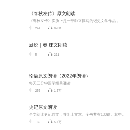
《春秋左传》原文朗读
《春秋左传》实质上是一部独立撰写的记史文学作品，它起自鲁隐公元年（公元前722年），迄于鲁哀公二十七年（公元前468年），记述春秋时期的具体史实来说明《春秋》的纲目。《春秋左传》在史学中的地位被评论为继《尚书》与《春秋》之后，开《史记》、《汉...
244
8780
涵说｜春 课文朗读
5
211
论语原文朗读（2022年朗读）
每天三分钟国学经典诵读
255
1.3万
史记原文朗读
全文朗读史记原文，并附上文本。全书共有130篇。其中“本纪”12篇，以各代帝王为中心，记述每一朝代的兴衰和重要政治事件，“表”10篇，有“世表”、“年表”、·“月表”，以表格的形式，标明错综复杂的史实：“书”8篇，叙述和记载政治、经济、天文、地...
132
5.4万