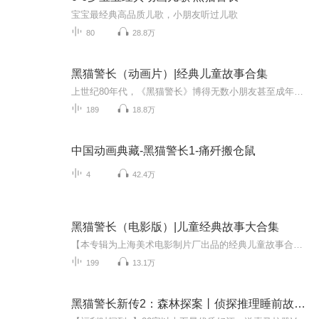
宝宝最经典高品质儿歌，小朋友听过儿歌
80
28.8万
黑猫警长（动画片）|经典儿童故事合集
上世纪80年代，《黑猫警长》博得无数小朋友甚至成年人的喜爱，并成为中国动画史上的经典。 《黑猫警长》讲述了机智、勇敢、帅气的黑猫警长率领警士痛歼搬仓鼠，破侦螳螂案，消灭一只耳等一个又一个危害森林安全的案件，令森林中的各种动物得以过上安枕无忧...
189
18.8万
中国动画典藏-黑猫警长1-痛歼搬仓鼠
4
42.4万
黑猫警长（电影版）|儿童经典故事大合集
【本专辑为上海美术电影制片厂出品的经典儿童故事合集，除了有黑猫警长以外，还有红孩儿传奇等经典动画。】 大森林里，小动物们友好相处，互帮互助，过着幸福安宁的生活，而为这片和平充当保护者，就是大名鼎鼎的黑猫警长。每天，警长都和森林警察局的勇士...
199
13.1万
黑猫警长新传2：森林探案丨侦探推理睡前故事【第2季】