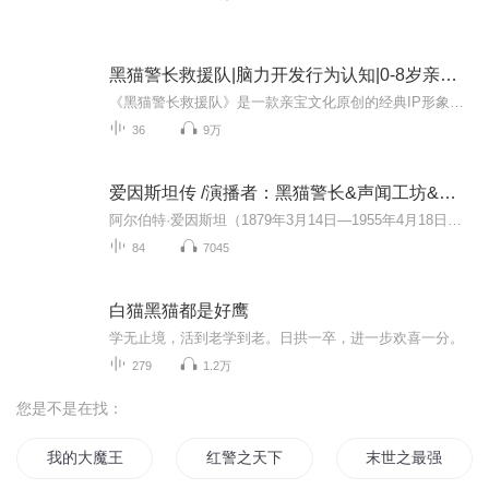
黑猫警长救援队|脑力开发行为认知|0-8岁亲宝动画
《黑猫警长救援队》是一款亲宝文化原创的经典IP形象动画，内含经典人物角色：黑猫警长、多吉、多利、阿福、邦尼等，通过充满正义与爱的黑猫警长的正能量及凝聚力，激发宝宝们的益智脑力开发及行为认知能力，培养宝宝们自信、善良、勇敢、坚毅的优秀品质。
36
9万
爱因斯坦传 /演播者：黑猫警长&声闻工坊&景木有声 /神奇的大脑
阿尔伯特·爱因斯坦（1879年3月14日—1955年4月18日），出生于德国巴登-符腾堡州乌尔姆市，美国和瑞士双国籍的犹太裔物理学家。1999年12月，爱因斯坦被美国《时代周刊》评选为20世纪的“世纪伟人。爱因斯坦的理论为核能的开发奠定了理论基础，为帮助对抗纳...
84
7045
白猫黑猫都是好鹰
学无止境，活到老学到老。日拱一卒，进一步欢喜一分。
279
1.2万
您是不是在找：
我的大魔王警花
红警之天下无双
末世之最强女警