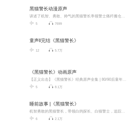
黑猫警长动漫原声
讲述了机智、勇敢、帅气的黑猫警长率领警士痛歼搬仓鼠，破侦螳螂案，消灭一只耳等一个又一个危害森林安全的案件，令森林中的各种动物得以过上安枕无忧的日子的故事。
5
7699
童声‖完结《黑猫警长》
12
5.7万
《黑猫警长》动画原声
【正义出击】《黑猫警长》经典原声全集 | 80/90后童年必听！ 简介： �� 「眼睛瞪得像铜铃～」一响起，DNA动了！ 中国动画史上最帅的警长来了！本专辑完整收录1984版《黑猫警长》原声配乐、主题曲及高能片段，带你重返那个惩奸除恶的森林警局时代！
5
8.1万
睡前故事 |《黑猫警长》
机智勇敢的黑猫警长，带领白鸽探长、白猫警士，追踪狡猾的一只耳。枪声响处，正义必胜。他就是森林公民心目中最神气的英雄！
6
2.1万