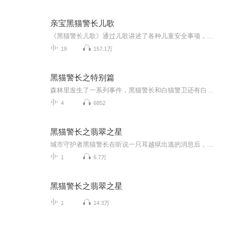
亲宝黑猫警长儿歌
《黑猫警长儿歌》通过儿歌讲述了各种儿童安全事项，通过儿歌让宝宝形成自我保护的意识与面对困难不退缩开动脑筋等积极的习惯。
19
157.1万
黑猫警长之特别篇
森林里发生了一系列事件，黑猫警长和白猫警卫还有白鸽侦探能否破解这些案件吗？那就来收听黑猫警长特别篇。上线情况（星期五，星期六，星期天）
4
6852
黑猫警长之翡翠之星
城市守护者黑猫警长在听说一只耳越狱出逃的消息后，立刻组织追捕。可这次追捕行动却被意外出现且拥有强大超能力的坏蛋大猿先生所破坏。黑猫警长在深入调查后发现，一只耳和大猿先生早已狼狈为奸，并计划着利用“翡翠之星”航天博物馆的开幕式，启动会飞的...
1
6.7万
黑猫警长之翡翠之星
1
14.3万