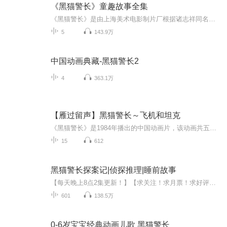
《黑猫警长》童趣故事全集
《黑猫警长》是由上海美术电影制片厂根据诸志祥同名小说改编，戴铁郎、范马迪、熊南清执导的5集动画片。讲述了机智、勇敢、帅气的黑猫警长率领警士痛歼搬仓鼠，破侦螳螂案，消灭一只耳等一个又一个危害森林安全的案件，令森林中的各种动物得以过上安枕无忧...
5
143.9万
中国动画典藏-黑猫警长2
4
363.1万
【雁过留声】黑猫警长～飞机和坦克
《黑猫警长》是1984年播出的中国动画片，该动画共五集，每集20分钟。该动画由戴铁郎、范马迪、熊南清共同执导，编剧是戴铁郎、诸志祥，角色造型由顾建国设计，主要配音员有史东敏、王卫、张泉灵等。曾荣获广播电影电视部1986~1987年优秀影片奖，其中第一集...
15
612
黑猫警长探案记|侦探推理|睡前故事
【每天晚上8点2集更新！】【求关注！求月票！求好评！不定时加更！】【加入vx：1183803034，一起谈论案情吧！】故事简介：安静的波浪岛最近怪事连连，先是有人纵火，接着粮仓倒塌，还有小朋友失踪。森林侦探亚克斯带领警犬多克、白鸽侦探揭开谜案背后的秘...
601
138.5万
0-6岁宝宝经典动画儿歌 黑猫警长