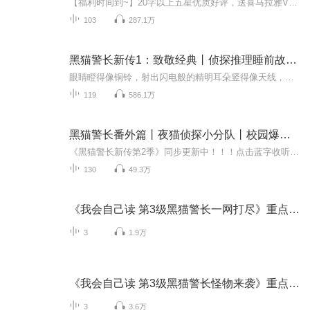
【福利时间到~】20字以上五星优质好评，送喜马拉雅VIP会员月卡~送5张~——————————————————它头戴侦探帽、身穿帅气燕尾服，还拥有聪明的头脑和丰富的科学知识。在黑猫探长克里斯缜密推理之下，案件经过被一步一步推演还原，罪犯原形毕露，...
103
287.1万
黑猫警长新传1：致敬经典丨侦探推理睡前故事【第1季】
眼睛瞪得像铜铃，射出闪电般的精明耳朵竖得像天线，听着一切可疑的声音你磨快了尖齿利爪到处巡行，你给我们带来了生活安宁啊哈哈……黑猫警长！啊哈哈……黑猫警长！你瞧！智慧、果敢的黑猫警长又出发了！黑猫警长一直受到广大观众，尤其是少年儿童们的喜...
119
586.1万
黑猫警长番外篇丨夜猫侦探小分队丨校园爆笑推理剧
《黑猫警长新传第2季》同步更新中！！！点击蓝字收听【专辑简介】一群小学生的侦探奇遇搞笑故事融合正确价值观普法接地气，告别法律小白逻辑缜密，用词专业严谨语言构思精巧，提升作文表达培养孩子的想象力，对于3—6岁的孩子来说，极为重要。全系你的故事...
130
49.3万
《我会自己读 第3级黑猫警长一网打尽》重点字听读练习
3
1.9万
《我会自己读 第3级黑猫警长怪物来袭》重点字听读练习
3
3.6万