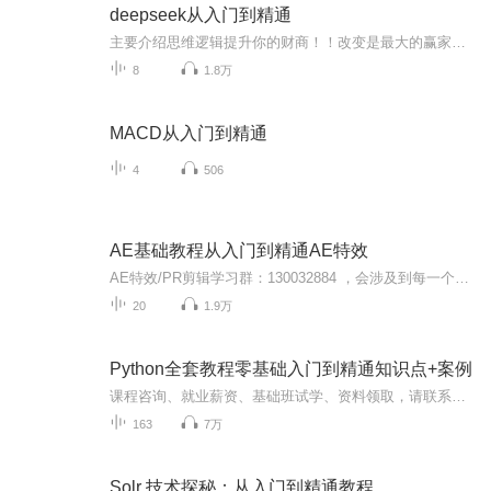
deepseek从入门到精通
主要介绍思维逻辑提升你的财商！！改变是最大的赢家，一个人是否能成为富人取决你是否改变自己的思维！是自己成为拥有富人思维的人！我们正在寻找有梦想有追求的愿意通过学习改变自己的有着积极心态的伙伴加入我们读书会一起学习一起成长........威我：WJT...
8
1.8万
MACD从入门到精通
4
506
AE基础教程从入门到精通AE特效
AE特效/PR剪辑学习群：130032884 ，会涉及到每一个工具的详解，让零基础的学员能够从对软件的陌生到熟练掌握。本课程涵盖了图形动画、内置插件、设计理念、表达式认识等基础知识点。想要快速入门AE使用，赶紧报名学习本课程！
20
1.9万
Python全套教程零基础入门到精通知识点+案例
课程咨询、就业薪资、基础班试学、资料领取，请联系播妞QQ3128242702=========================================================本视频主要面向的群体是：1. 想学习Python基础语法，但从来没接触过的同学2.已经学过，但是基础掌握不扎实的同学，本套视频...
163
7万
Solr 技术探秘：从入门到精通教程