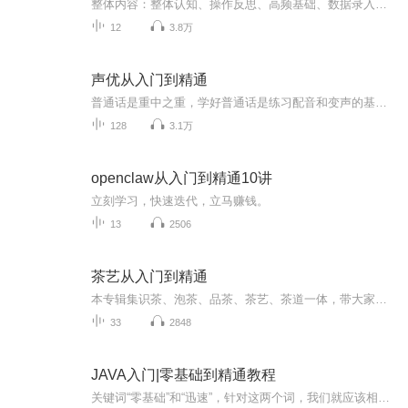
整体内容：整体认知、操作反思、高频基础、数据录入、数据整理、函数、分析技巧、数据透视表、图表、分析报表、如何进阶。课程大纲：1、 认知篇：初识Excel的世界（1） Excel的5大功能和4个应用层次（2） Excel简史和高效学习策略 2、 反思篇：不规范的表格结构（1） 什么是不规范的表格结构？（2） 13个常见不规范操作危害分析及解决方案。3、 基础篇：被“忽视的”高频操作（1） 使用Excel就必用的高频操作有哪些？（2） 38个高频操作的常规方法和高效方法。...
12
3.8万
声优从入门到精通
普通话是重中之重，学好普通话是练习配音和变声的基础。后几节是李蕾声优12课，这个系列比前面的那些更系统。还有伪声15节在另一个专辑中欢迎订阅。这些上传的音频太多地方完全没用，所以我剪了一些。伪声吧的资源太过杂乱，他们所讲的不知道对你们有没有帮助。这资源就是难的找，花了我半天时间呐，打脑壳。不喜欢的观众老爷，不爱也别伤害呀！
128
3.1万
openclaw从入门到精通10讲
立刻学习，快速迭代，立马赚钱。
13
2506
茶艺从入门到精通
本专辑集识茶、泡茶、品茶、茶艺、茶道一体，带大家走进一个关于茶的清净世界。不仅如此，其中还会介绍诸多防病祛病、强身健体的茶疗方，为大家的健康生活增添一道靓丽的茶韵风景。
33
2848
JAVA入门|零基础到精通教程
关键词“零基础”和“迅速”，针对这两个词，我们就应该相应的学习规划。首先你是一个零基础的人，现在急需把Java相关技能学好，在“保证学习质量”的同时用最短的时间学好Java应该掌握的必要技术。需要自学的朋友一定要有坚持和自律能力，相信坚持2个月后你一定会成为JAVA初级编程朋友，只要持续一定可以迈入JAVA领域。