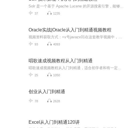
Solr 是一个基于 Apache Lucene 的开源搜索引擎，能够实现快速、可扩展和高效的全文检索。Solr 提供了强大的搜索、命中高亮、聚合分析等功能，并支持多语言搜索、自然语言处理和地理空间搜索等特性。Solr 支持多种数据源，可以通过 HTTP、XML、JSON 或 CSV...
37
1235
Oracle实战|Oracle从入门到精通视频教程
视频资料获取方式：+v号javazx01在这套教学视频中，您将掌握多方面的oracle数据库技术，包括：1. Oracle数据库基础知识：学习并掌握数据库基础概念，包括数据库组成，实例，表，列等。2. Oracle数据库管理：学习并掌握DBA命令，包括创建用户，授权，检查表...
93
4093
唱歌速成视频教程从入门到精通
唱歌速成视频教程从入门到精通，适合初学者和有一定基础的学员。课程内容涵盖发声技巧、呼吸控制、音准训练、节奏感培养以及情感表达等多个方面。通过专业的指导和详细的示范，帮助学员快速掌握歌唱的基本要领。视频中详细讲解了如何正确使用腹式呼吸，提...
25
1050
创业从入门到精通
78
2628
Excel从入门到精通120讲