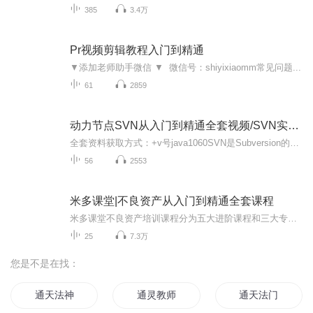
385
3.4万
Pr视频剪辑教程入门到精通
▼添加老师助手微信 ▼ 微信号：shiyixiaomm常见问题...
61
2859
动力节点SVN从入门到精通全套视频/SVN实战精讲
全套资料获取方式：+v号java1060SVN是Subversion的简称，是一个开放源代码的版本控制系统，相较于RCS、CVS，它采用了分支管理系统，它的设计目标就是取代CVS。互联网上很多版本控制服务已从CVS迁移到Subversion。说得简单一点SVN就是用于多个人共同开发同...
56
2553
米多课堂|不良资产从入门到精通全套课程
米多课堂不良资产培训课程分为五大进阶课程和三大专项课程，从不良资产基础知识、尽职调查、资产处置到破产知识，同时涉及法拍房、个人不良等专项内容，层层递减，由简到难、由理论到实操，让你学完即可轻松上岗！进阶课程一：不良资产基础知识进阶课程二...
25
7.3万
您是不是在找：
通天法神
通灵教师
通天法门