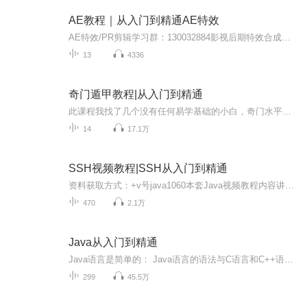
AE教程｜从入门到精通AE特效
AE特效/PR剪辑学习群：130032884影视后期特效合成班，学习视频后期抠像合成、特效处理、自然景观模拟、灯光粒子流体特效、视频调色，可以高效且精确地制 作出多种引人注目的动态图形和震撼人心的视觉效果，让你的视频变得更加生动，让你电影的每个镜头变得更加的绚丽。
13
4336
奇门遁甲教程|从入门到精通
此课程我找了几个没有任何易学基础的小白，奇门水平都达到了预想中的效果。此课程看完，我还为大家准备了中级课程。各位，敬请期待。。。。。第一次录制课程，问题百出，各位有什么意见尽管提出，我会慢慢的不断的优化的，。目前还在不断更新中，，，，，...
14
17.1万
SSH视频教程|SSH从入门到精通
资料获取方式：+v号java1060本套Java视频教程内容讲解细致，基本涵盖了工作当中所需要的所用知识点。对于Java初学者是不可多得Java视频教程。1.Struts2是struts1与webwork结合的产物，与struts1有很大差别，虽然目前struts2在开发领域中的份额逐年下降，但...
470
2.1万
Java从入门到精通
Java语言是简单的： Java语言的语法与C语言和C++语言很接近，使得大多数程序员很容易学习和使用。另一方面，Java丢弃了C++中很少使用的、很难理解的、令人迷惑的那些特性，如操作符重载、多继承、自动的强制类型转换。特别地，Java语言不使用指针，而是引用。并提供了自动的废料收集，使得程序员不必为内存管理而担忧。 Java语言是面向对象的： Java语言提供类、接口和继承等面向对象的特性，为了简单起见，只支持类之间的单继承，但支持接口之间的多继承，并支持类与接口之间的实现机制（关键字为implements）。Java语言全面支持动态绑定，而C++语言只对虚函数使用动态绑定。总之，Java语言是一个纯的面向对象程序设计语言。 Java语言是分布式的： Java语言支持Internet应用的开发，在基本的Java应用编程接口中有一个网络应用编程接口（java net），它提供了用于网络应用编程的类库，包括URL、URLConnection、Socket、ServerSocket等。Java的RMI（远程方法激活）机制也是开发分布式应用的重要手段。 Java语言是健壮的： Java的强类型机制、异常处理、垃圾的自动收集等是Java程序健壮性的重要保证。对指针的丢弃是Java的明智选择。Java的安全检查机制使得Java更具健壮性。 Java语言是安全的： Java通常被用在网络环境中，为此，Java提供了一个安全机制以防恶意代码的攻击。除了Java语言具有的许多安全特性以外，Java对通过网络下载的类具有一个安全防范机制（类ClassLoader），如分配不同的名字空间以防替代本地的同名类、字节代码检查，并提供安全管理机制（类SecurityManager）让Java应用设置安全哨兵。 Java语言是体系结构中立的： Java程序（后缀为java的文件）在Java平台上被编译为体系结构中立的字节码格式（后缀为class的文件），然后可以在实现这个Java平台的任何系统中运行。这种途径适合于异构的网络环境和软件的分发。 Java语言是可移植的： 这种可移植性来源于体系结构中立性，另外，Java还严格规定了各个基本数据类型的长度。Java系统本身也具有很强的可移植性，Java编译器是用Java实现的，Java的运行环境是用ANSI C实现的。 Java语言是解释型的： 如前所述，Java程序在Java平台上被编译为字节码格式，然后可以在实现这个Java平台的任何系统中运行。在运行时，Java平台中的Java解释器对这些字节码进行解释执行，执行过程中需要的类在联接阶段被载入到运行环境中。 Java是高性能的： 与那些解释型的高级脚本语言相比，Java的确是高性能的。事实上，Java的运行速度随着JIT(Just-In-Time）编译器技术的发展越来越接近于C++。 Java语言是多线程的： 在Java语言中，线程是一种特殊的对象，它必须由Thread类或其子（孙）类来创建。通常有两种方法来创建线程：其一，使用型构为Thread(Runnable)的构造子将一个实现了Runnable接口的对象包装成一个线程，其二，从Thread类派生出子类并重写run方法，使用该子类创建的对象即为线程。值得注意的是Thread类已经实现了Runnable接口，因此，任何一个线程均有它的run方法，而run方法中包含了线程所要运行的代码。线程的活动由一组方法来控制。Java语言支持多个线程的同时执行，并提供多线程之间的同步机制（关键字为synchronized）。 Java语言是动态的： Java语言的设计目标之一是适应于动态变化的环境。Java程序需要的类能够动态地被载入到运行环境，也可以通过网络来载入所需要的类。这也有利于软件的升级。另外，Java中的类有一个运行时刻的表示，能进行运行时刻的类型检查。 发展历史 1995年5月23日，Java语言诞生 1996年1月，第一个JDK-JDK1.0诞生 1996年4月，10个最主要的操作系统供应商申明将在其产品中嵌入JAVA技术 1996年9月，约8.3万个网页应用了JAVA技术来制作 1997年2月18日，JDK1.1发布 1997年4月2日，JavaOne会议召开，参与者逾一万人，创当时全球同类会议规模之纪录 1997年9月，JavaDeveloperConnection社区成员超过十万 1998年2月，JDK1.1被下载超过2,000,000次 1998年12月8日，JAVA2企业平台J2EE发布 1999年6月，SUN公司发布Java的三个版本：标准版（JavaSE,以前是J2SE）、企业版（JavaEE以前是J2EE）和微型版（JavaME，以前是J2ME） 2000年5月8日，JDK1.3发布 2000年5月29日，JDK1.4发布 2001年6月5日，NOKIA宣布，到2003年将出售1亿部支持Java的手机 2001年9月24日，J2EE1.3发布 2002年2月26日，J2SE1.4发布，自此Java的计算能力有了大幅提升 2004年9月30日18:00PM，J2SE1.5发布，成为Java语言发展史上的又一里程碑。为了表示该版本的重要性，J2SE1.5更名为Java SE 5.0 2005年6月，JavaOne大会召开，SUN公司公开Java SE 6。此时，Java的各种版本已经更名，以取消其中的数字"2"：J2EE更名为Java EE，J2SE更名为Java SE，J2ME更名为Java ME 2006年12月，SUN公司发布JRE6.0 2009年04月20日，甲骨文74亿美元收购Sun。取得java的版权。 2010年11月，由于甲骨文对于Java社区的不友善，因此Apache扬言将退出JCP[4]。 2011年7月28日，甲骨文发布java7.0的正式版。 2014年3月18日，Oracle公司发表Java SE 8。
299
45.5万