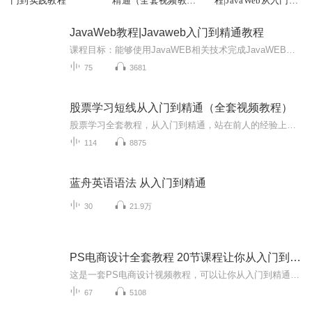
门到实践教程
精通（全套视频教
程|JavaWeb从入门到
程）
精通
JavaWeb教程|Javaweb入门到精通教程
课程目标：能够使用JavaWEB相关技术完成JavaWEB项目的开发，掌握B/S结构的HTTP协议传输细节。通过源码分析，深刻理解Servlet、JSP的本质。掌握JavaWEB相关技术中的经典设计模式。为后期学习SSM三大框架打下坚实的基础。 适用人群：学习本套课程需要具备的...
75
3681
股票学习短线从入门到精通（全套视频教程）
股票学习全套教程，从入门到精通，站在前人的经验上，你可以少走很多弯路，然后把这些经验熔炼成自己的操作体系，建成自己的盈利模式，逐渐做到长期稳定盈利。这是收费专辑哦，是视频版的，总共453集，听不懂看不懂的可以私信我交流~
114
8875
蓝舟英语语法 从入门到精通
30
21.9万
PS电商设计全套教程 20节课程让你从入门到精通！
这是一套PS电商设计视频教程，可以让你从入门到精通，适合以后想从事电商设计、淘宝美工、平面设计的人员，零基础的完全可以入门，需要教程素材及答疑的，音频内有我的联系方式，或者私信主播。欢迎喜欢我课程的朋友多多点赞收藏支持，感谢感谢...
67
5108