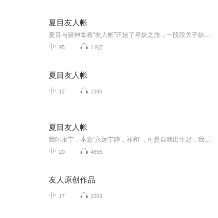
夏目友人帐
夏目与猫神拿着“友人帐”开始了寻妖之旅，一段段关于妖怪的感人故事
95
1.9万
夏目友人帐
12
1395
夏目友人帐
我叫永宁，本意“永远宁静，祥和”，可是自我出生起，我的生命中就不断的充斥着各 种无法解释的诡异现象，它们像是夏日里疯狂衍生的杂草一样，填满了我的生命。我痛苦，因为没有人理解，我孤单，因为没有人陪伴在我身边。 我是由奶奶抚养长大的，那是一个满头白发的干瘪妇人，终日里佝偻着腰在狭小的院落里走走停停。她对我很是冷淡，几乎不与我说上几句话，但是每到我午夜被噩梦惊醒的时候，她总是站在我身边，用生满皱纹的手抚摸着我的额头。 “伢子，别害怕，你是判官，咋能怕那些东西？”奶奶说着，狭长的眼角里流露出一种不可言喻的威严。那样的眼神使我从一次次的心慌中平静下来，重新沉睡在黑暗里。 有奶奶在，我似乎什么都不害怕。但是当我一个人处在伸手不见五指的黑暗中的时候，我就会不自觉的听到周围传来奇怪的声音，一声声都在呼唤我。但我知道，呼唤我回头的不会是“人”。 我随奶奶住在远离城市的一个小村子里，因为奶奶是村子里唯一的赤脚医生，所以村里的大热对奶奶还算是友好。可是他们看我的眼神总是很奇怪的，这也不难理解。 我小的时候经常会在黄昏时无端的哭泣，在长大些就会跟那些“脏东西”对话，彼时的我还不知道它们与我们不同。那些村民看到我跟他们眼中的空气对话，一唱一和的还津津有味的，不禁毛骨悚然。 他们私下里对小孩子说，不要跟我相处，那些小孩子也认为我是骗子，从来不与我一起玩儿。那时的我只能一个人孤单的坐在山坡上，看着村子里升起了袅袅的炊烟，等待着夜幕的到来。
20
4656
友人原创作品
17
2069