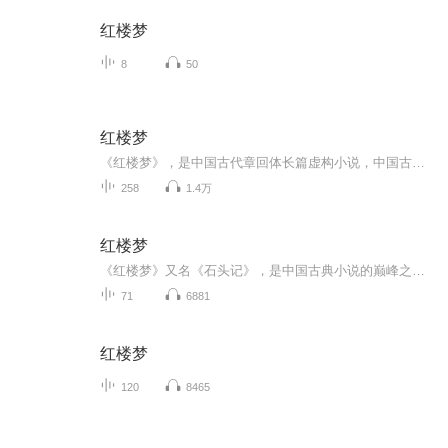
红楼梦
8
50
红楼梦
《红楼梦》，是中国古代章回体长篇虚构小说，中国古典四大名著之首。其通行本共120回，一般认为前80回是清代作家曹雪芹所著，后40回作者为无名氏，由高鹗、程伟元整理。小说以贾、史、王、薛四大家族的兴衰为背景，以大荒山青埂峰下顽石幻化的通灵宝玉为视...
258
1.4万
红楼梦
《红楼梦》又名《石头记》，是中国古典小说的巅峰之作，位居“中国古典四大名著”之首。一般认为全书前八十回由清代小说家曹雪芹所作，后四十回由高鹗续成。这部中国文学史上的鸿篇巨制，以其丰富的思想内容、伟大的艺术成就和深远的文化影响成为中国古典...
71
6881
红楼梦
120
8465