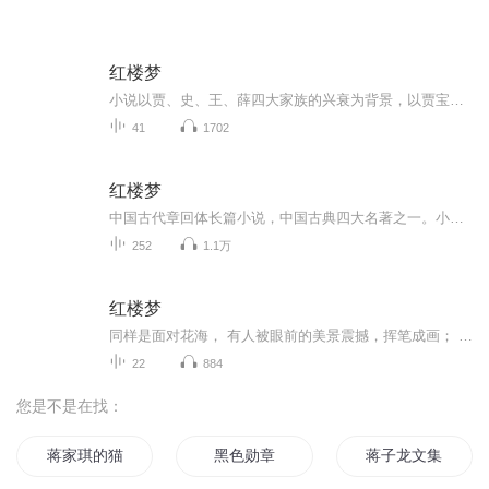
红楼梦
小说以贾、史、王、薛四大家族的兴衰为背景，以贾宝玉、林黛玉、薛宝钗之间的爱情婚姻故事为主线，展现了封建社会的百科全书式的丰富内容。贾宝玉作为小说的核心人物，厌恶仕途，厌恶与士大夫交接，却与地位低下的戏子和丫鬟有着深厚的情感。林黛玉则是敏...
41
1702
红楼梦
中国古代章回体长篇小说，中国古典四大名著之一。小说以贾、史、王、薛四大家族的兴衰为背景，以富贵公子贾宝玉为视角，以贾宝玉和与林黛玉，薛宝钗的爱情婚姻悲剧为主线，描绘了一批举止见识出于须眉之上的闺阁佳人的人生百态，展现了真正的人性美和悲剧...
252
1.1万
红楼梦
同样是面对花海， 有人被眼前的美景震撼，挥笔成画； 有人背有人的情绪感染，出口成章；有人看到忙碌的蜜蜂，歌颂他们的勤劳；有人看到凋零的花朵，感叹生命的脆弱； 是的。一千个读者，一千个哈姆雷特！ 不要问因为最后真的能填平大海吗？ 不要问狐狸吃不...
22
884
您是不是在找：
蒋家琪的猫
黑色勋章
蒋子龙文集12人