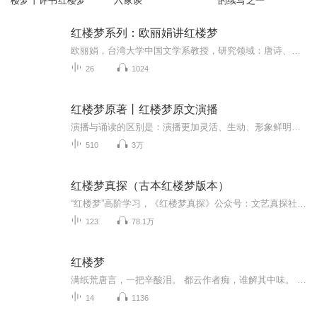
楼梦丨评书红楼梦
六家谈
的续写之一
红楼梦系列：欧丽娟讲红楼梦
欧丽娟，台湾大学中国文学系教授，研究领域：唐诗、《红楼梦》、中国文学史。欧丽娟教授因台大“红楼梦”公开课获得“全球开放式课程联盟”2015年杰出教学者奖，并荣登Coursera华人最受欢迎课程前四名。她也被称为这个世界上最懂《红楼梦》的人。
26
1024
红楼梦原著丨红楼梦原文演播
演播与诵读的区别是：演播更加灵活、生动、形象鲜明。并不如诵读一般字正腔圆，音调平平，情感冷漠。演播则是更加带入和贴合原著的情感，塑造鲜明的人物形象，从而拉近名著与广大读者直接的距离。晨蒙先生倾情演播古典文学名著《红楼梦》，希望能够带给您...
510
3万
红楼梦真探（古本红楼梦版本）
“红楼梦”高阶学习，《红楼梦真探》公众号：文艺真探社。传播红楼梦文化，探究石头记谜团；一入红楼深似海，从此探佚是日常。部分版本内容来自陈维昭先生《红学通史》。
123
78.1万
红楼梦
满纸荒唐言，一把辛酸泪。 都云作者痴，谁解其中味。 一段错综复杂的家族兴衰，一出凄凉美丽的爱情悲剧 通过一场场悲欢离合，命运沉浮的人生际遇 揭是初封建末世的人间百态
14
1136