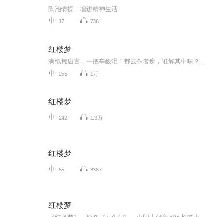
陶冶情操，增进精神生活
17
736
红楼梦
满纸荒唐言，一把辛酸泪！都云作者痴，谁解其中味？高门里小儿女的爱恨痴缠，高门外的大厦将倾，降珠仙子的还泪之旅就这样开始了……
255
1万
红楼梦
242
1.3万
红楼梦
55
3387
红楼梦