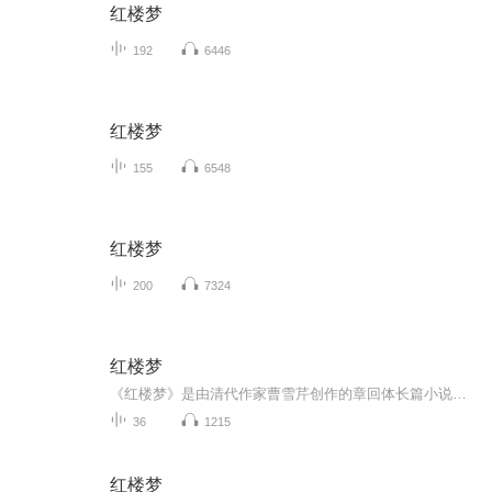
红楼梦
192
6446
红楼梦
155
6548
红楼梦
200
7324
红楼梦
《红楼梦》是由清代作家曹雪芹创作的章回体长篇小说，被誉为“中国古典四大名著”之首。故事以贾宝玉、林黛玉、薛宝钗之间的爱情婚姻悲剧为主线，描写了以贾府为代表的贾、史、王、薛四大家族的兴衰，展现了当时社会生活和世俗人情，通过主人公的悲剧命运...
36
1215
红楼梦