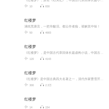
《红楼梦》，原名《石头记》，中国古代章回体长篇小说，中国古典四大名著之一。其通行本共120回，一般认为前80回是清代作家曹雪芹所著，后40回作者为高鹗。小说以贾、史、王、薛四大家族的兴衰为背景，以富贵公子贾宝玉为视角，以贾宝玉与林黛玉、薛宝钗的...
10
830
红楼梦
满纸荒唐言，一把辛酸泪。都云作者痴，谁解其中味！
50
4683
红楼梦
《红楼梦》，是中国古代章回体长篇虚构小说，中国古典四大名著之首。其通行本共120回，一般认为前80回是清代作家曹雪芹所著，后40回作者为无名氏，由高鹗、程伟元整理。小说以贾、史、王、薛四大家族的兴衰为背景，以大荒山青埂峰下顽石幻化的通灵宝玉为视...
120
4143
红楼梦
《红楼梦》是中国古典四大名著之一，清代作家曹雪芹创作的章回体长篇小说，又名《石头记》《金玉缘》。《红楼梦》以贾、史、王、薛四大家族的兴衰为背景，以贾府的家庭琐事、闺阁闲情为脉络，以贾宝玉、林黛玉、薛宝钗的爱情婚姻故事为主线，刻画了以贾宝...
300
2.3万
红楼梦
14
154