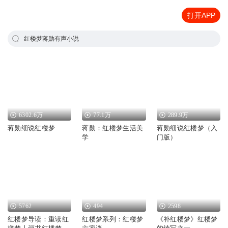
打开APP
红楼梦蒋勋有声小说
6302.6万
77.1万
289.9万
蒋勋细说红楼梦
蒋勋：红楼梦生活美
蒋勋细说红楼梦（入
学
门版）
5762
494
2598
红楼梦导读：重读红
红楼梦系列：红楼梦
《补红楼梦》红楼梦