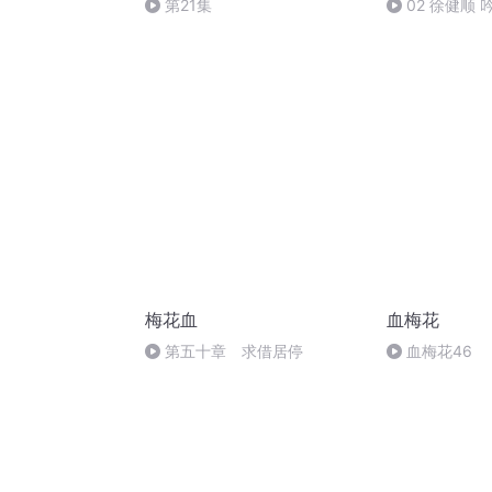
第21集
02 徐健顺
安石
梅花血
血梅花
第五十章 求借居停
血梅花46