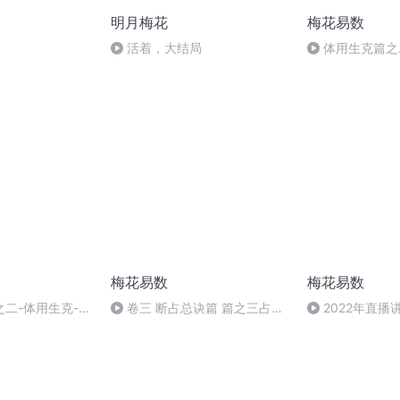
明月梅花
梅花易数
活着，大结局
体用生克篇之
梅花易数
梅花易数
二-体用生克-玄
卷三 断占总诀篇 篇之三占物
2022年直播
1 (译评)
类例2
分）08