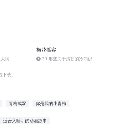
梅花播客
程大纲
29.那些关于清朝的冷知识
包下载。
青梅成双
你是我的小青梅
梅
少年风水师梅花圣手
梅花神剑
适合入睡听的动漫故事
讲个外汇小故事给你听
淼淼恐怖故事在线听