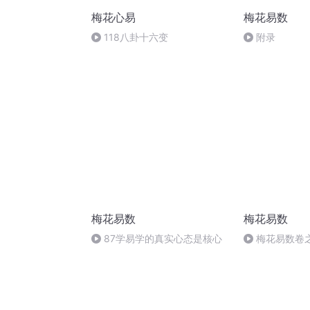
梅花心易
梅花易数
118八卦十六变
附录
梅花易数
梅花易数
87学易学的真实心态是核心
梅花易数卷之
机+总诀+论理诀