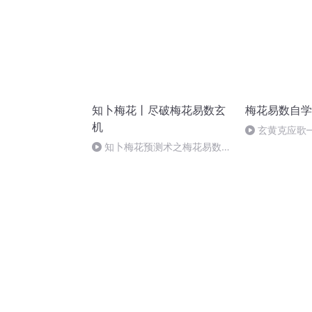
知卜梅花丨尽破梅花易数玄
梅花易数自学
机
玄黄克应歌—
知卜梅花预测术之梅花易数深
度研究（六）“观物洞玄歌”妙解