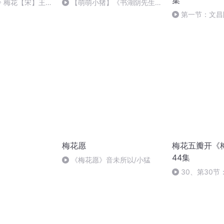
集
 吟 梅花【宋】王
【萌萌小猪】《书湖阴先生
壁》宋·王安石（茅檐长扫净无
第一节：文昌
苔）
01
梅花愿
梅花五瓣开《
44集
《梅花愿》音未所以/小猛
30、第30节