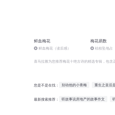
鲜血梅花
梅花易数
鲜血梅花（读后感）
枯枝坠地占
喜马拉雅为您推荐梅花十绝古诗的精选专辑，包含
别动他的小青梅
重生之皇后
您是不是在找：
三行诗三个人
落梅剑仙
听故事说房地产的故事作文
最新搜索推荐：
双梅传奇
水星情诗
我的
适合孩子听的红色故事
睡前