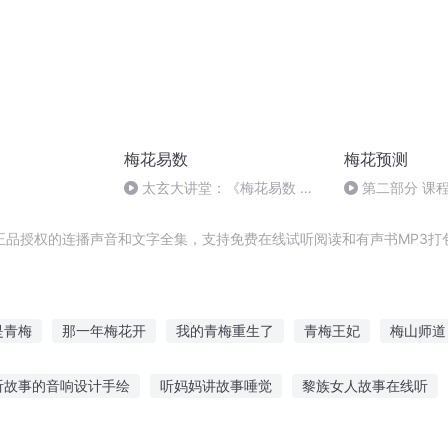
梅花易数
梅花预测
太玄大讲堂：《梅花易数 体
第二部分 课
用》
正品授权的连播声音和文字全集，支持免费在线试听阅读和有声书MP3打
是青梅
那一年梅花开
我的青梅重生了
青梅王妃
梅山师道
女帝梅罂绝
青梅公子传
梅影夜行
血梅传奇
她是我的小青
听故事的音响设计手绘
听妈妈讲故事唾觉
黎族女人故事在线听
魔女小诗诗
故事小狗篇全集听
浓汤恐怖故事在线听
城市剧情故事在线听