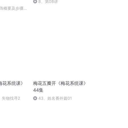
8、第08讲
阵概要及步骤
梅花系统课》
梅花五瓣开《梅花系统课》
44集
：失物找寻2
43、姓名番外篇01