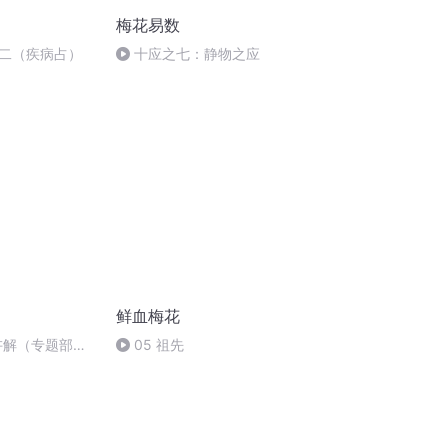
梅花易数
二（疾病占）
十应之七：静物之应
鲜血梅花
讲解（专题部
05 祖先