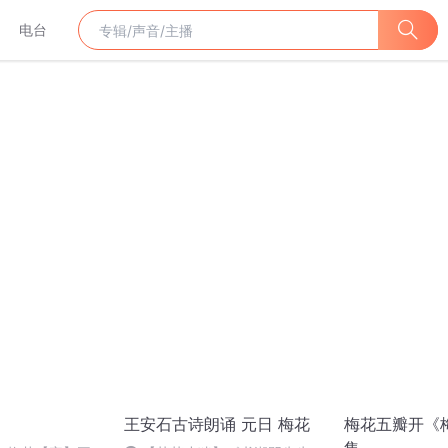
电台
王安石古诗朗诵 元日 梅花
梅花五瓣开《