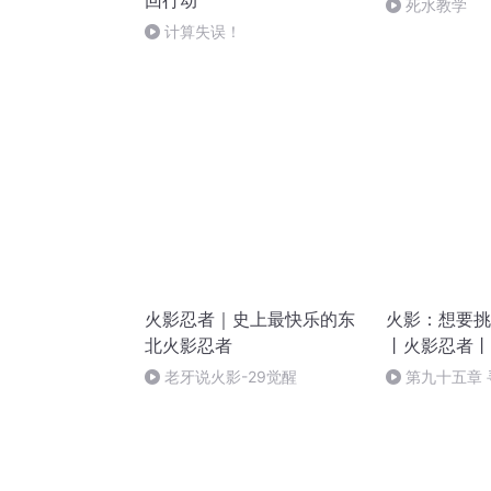
回行动
死水教学
计算失误！
火影忍者｜史上最快乐的东
火影：想要挑
北火影忍者
丨火影忍者丨
动漫
老牙说火影-29觉醒
第九十五章 