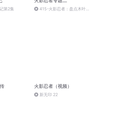
记
火影忍者专题二
记第2集
415-火影忍者：盘点木叶万
年下忍丸星古介的大佬队友，每
跟一位大佬都能学上一招
秘传
火影忍者（视频）
新无印 22