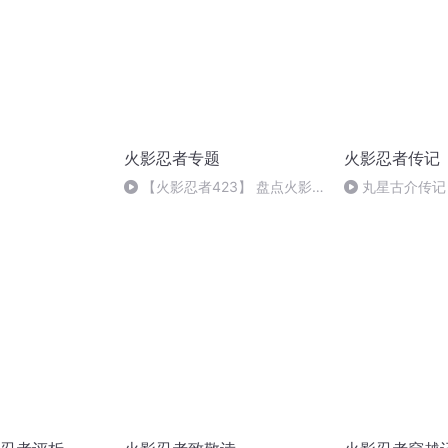
火影忍者专题
火影忍者传记
【火影忍者423】 盘点火影
丸星古介传记
中的那些最强 阿凯和鼬在列 木
叶站了大多数