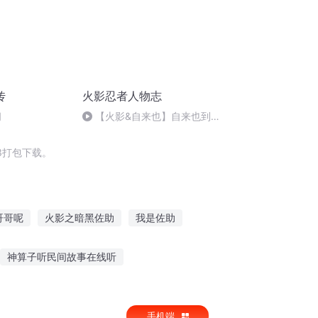
传
火影忍者人物志
间
【火影&自来也】自来也到底
有多强？岸本都不敢给他
3打包下载。
哥哥呢
火影之暗黑佐助
我是佐助
佐助之异界旅途
火影之重生为佐助
神算子听民间故事在线听
之火影佐助
火影之微笑的佐助
世界汽车故事在线听
手机端