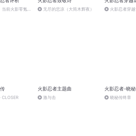
忍者评析
火影忍者致敬诗
火影忍者穿越
：当前火影零氪新
无尽的悲凉（大筒木辉夜）
火影忍者穿越
传
火影忍者主题曲
火影忍者-晓
 CLOSER
激与击
晓秘传终章