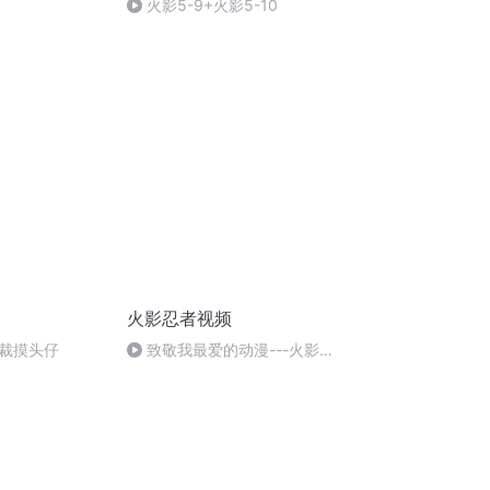
火影5-9+火影5-10
火影忍者视频
裁摸头仔
致敬我最爱的动漫---火影忍
者