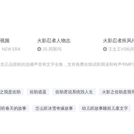
视频
火影忍者人物志
火影忍者疾风
NEW ERA
25.阿斯玛
王文王VS柱
包含正品授权的连播声音和文字全集，支持免费在线试听阅读和有声书MP
之我是佐助
佐助逍遥
佐助君说系统毁人生
火影之佐助是我
生贺
火影之最强佐助
火影之白衣佐助
火影之我心目中的佐助
圳听春天的故事
怎么听冰雪奇缘故事
幼儿听故事睡前儿童文字
的开挂人生
轮回之最强COS
重生之我替佐助当火影
浴火重生
事听的多怎么办
西施美容故事在线听
幼儿早起听故事好吗视频