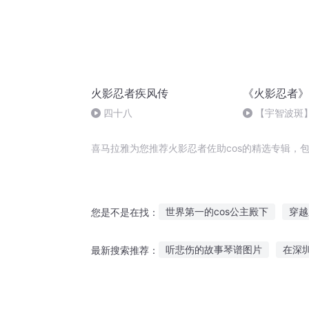
火影忍者疾风传
《火影忍者》
四十八
【宇智波斑】
喜马拉雅为您推荐火影忍者佐助cos的精选专辑，
世界第一的cos公主殿下
穿越
您是不是在找：
火影之佐助有只背后灵
佐助
听悲伤的故事琴谱图片
在深
最新搜索推荐：
网游之佐助重生
火影之佐助
中国故事孩子听的
小孩听故