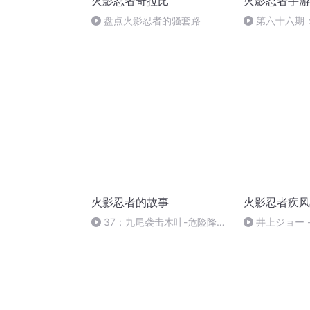
火影忍者奇拉比
火影忍者手游
盘点火影忍者的骚套路
第六十六期
手玩家的遭遇
火影忍者的故事
火影忍者疾风
37；九尾袭击木叶-危险降临
井上ジョー -
木叶村