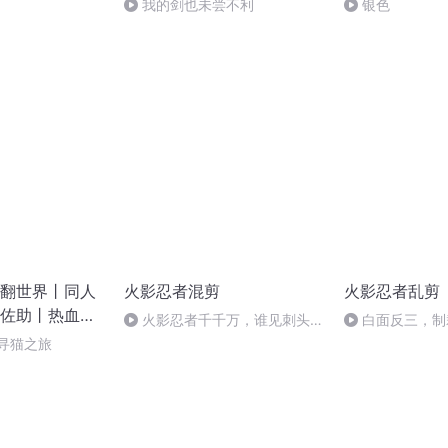
我的剑也未尝不利
银色
翻世界丨同人
火影忍者混剪
火影忍者乱剪
佐助丨热血丨
火影忍者千千万，谁见刺头谁
白面反三，制
畏惧
寻猫之旅