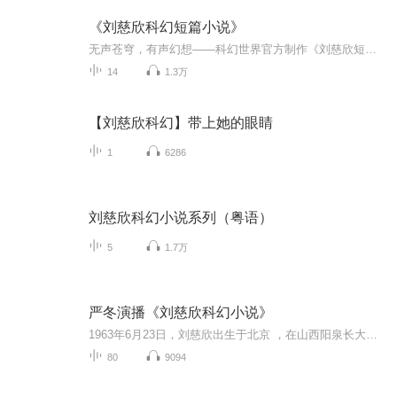
《刘慈欣科幻短篇小说》
无声苍穹，有声幻想——科幻世界官方制作《刘慈欣短篇小说集》是刘慈欣授权，科幻世界杂志社官方制作的有声书集。 第一季精选篇目《流浪地球》 《带上她的眼睛》。《流浪地球》首次刊登在2000年7期《科幻世界》杂志上，并获得同年中国科幻银河奖最高奖。2019年同名电影上映，斩获47亿票房，创下中国科幻电影新纪录。《带上她的眼睛》首次刊登在1999年《科幻世界》杂志，同时是首部入选人教版语文教材的科幻小说。
14
1.3万
【刘慈欣科幻】带上她的眼睛
1
6286
刘慈欣科幻小说系列（粤语）
5
1.7万
严冬演播《刘慈欣科幻小说》
1963年6月23日，刘慈欣出生于北京 ，在山西阳泉长大，祖籍河南，毕业于华北水利水电大学（邯郸时期）。他是高级工程师，科幻作家，中国科幻小说代表作家之一。
80
9094