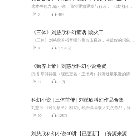
这本书包含3篇小说，我将逐篇逐章节解读： 《球状闪电》｜女孩一脚将球状闪电踢向父亲的脑袋，父亲从此看到了超越时间和空间的存在。 《天才》｜少年天才蒋大志从大学退学，回家研究西瓜，他的研究成果让我们再也无法安宁。每当我们抬头看到满天的星星，...
3
484
《三体》刘慈欣科幻童话 |烧火工
《三体》刘慈欣首档音频节目点击直达，冲破你的想象力边界。刘慈欣原著科幻童话绘本《烧火工》已出版！知名插画师BUTU绘制！后浪·浪花朵朵&未来事务管理局 联合出品，各大图书平台均有售。《三体》作者刘慈欣本人说：《烧火工》是他用科幻思维写成的童...
8
1719.8万
《赡养上帝》刘慈欣科幻小说免费
演播 斯拜得曼（现已更名：王汤姆）我听过最浪漫的情话，不是海枯石烂天长地久，也不是周星驰的“爱你一万年”，而是刘慈欣科幻小说《赡养上帝》中的“ 如果我们的飞船真能再次接近光速，我就让它无限逼近光速飞行，这样就能跨越无限的时间，直接到达宇宙...
11
11万
科幻小说 | 三体前传 | 刘慈欣科幻作品合集
刘慈欣|《时间移民》|科幻小说合集喜欢大刘的作品，分享给大家！时间移民，坍缩，命运，朝闻道，镜子，山，思想者，吞食者，微纪元，西洋，………科幻听感，带你走进刘慈欣的浩瀚宇宙！节目主题：未来，迫于环境恶化和人口压力，地球政府决定派出远征队伍...
90
125万
刘慈欣科幻小说40讲【已更新】（资源来源于网络）