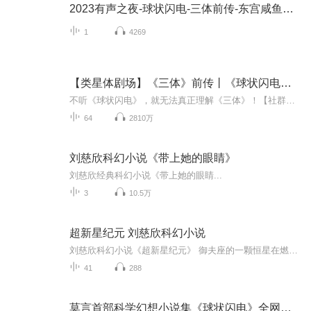
2023有声之夜-球状闪电-三体前传-东宫咸鱼小队
1
4269
【类星体剧场】《三体》前传丨《球状闪电》多人有声剧
不听《球状闪电》，就无法真正理解《三体》！【社群福利】2025熊猫君听书社群全新升级，欢迎熊猫君的粉丝听友们入群交流，更多新鲜玩法和福利活动等你哟！添加熊猫君微信：dookbook，备注【你正在听的有声书】，进群吧！
64
2810万
刘慈欣科幻小说《带上她的眼睛》
刘慈欣经典科幻小说《带上她的眼睛...
3
10.5万
超新星纪元 刘慈欣科幻小说
刘慈欣科幻小说《超新星纪元》 御夫座的一颗恒星在燃烧五亿年之后，以一场规模宏大的能量爆发结束了自己的生命。八年后，强劲的粒子洪流跨越冷漠的宇宙空间抵达地球，所有成年人的基因都遭到不可修复的破坏——地球，将很快成为十三岁以下孩子们的世界。 ...
41
288
莫言首部科学幻想小说集《球状闪电》全网唯一逐篇解读