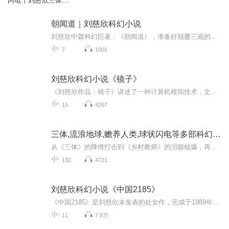
闪电丨刘慈欣三体前
传【昊澜单播】
朝闻道｜刘慈欣科幻小说
刘慈欣中篇科幻巨著：《朝闻道》，准备好颠覆三观的科幻盛宴了吗？故事梗概 在世界上最大的粒子加速器——爱因斯坦赤道即将启动探寻宇宙大一统模型的时刻，宇宙的排险者出现了，并把爱因斯坦赤道蒸发了！他在告诉科学家们大一统模型的证明会带来宇宙的毁...
7
1001
刘慈欣科幻小说《镜子》
《刘慈欣作品：镜子》讲述了一种计算机模拟技术，文中提到的超弦计算机运算能力强大到可以模拟出不同宇宙创生及其以后的所有事情，因此我们所在的宇宙的模型也被模拟出来，利用该模型，人类的过去现在未来都将暴露在控制计算机的人的面前，世界终于透明下...
15
4267
三体,流浪地球,赡养人类,球状闪电等多部科幻闲聊
从《三体》的降维打击到《乡村教师》的泪腺核爆，再到《流浪地球》的刹车轮印——刘慈欣的每一篇小说，都是对宇宙规律的一次“越狱”。本专辑将跳出“三体”单一叙事，带你串联大刘笔下所有“点子”的底层逻辑：为什么文明必须像幽灵？为什么生存是唯一道...
132
4721
刘慈欣科幻小说《中国2185》
《中国2185》是刘慈欣未发表的处女作，完成于1989年。小说以未来世界的虚拟空间为载体，将大尺度的未来幻想与迫切的现实危机感对接起来，描写了未来中国的危机与重生。本人纯粹业余爱好，只是把自己喜欢的国内外新生代作家的优秀科幻作品拿来读读并分享给同道中人，我没学过播音，没受过培训，非专业水准，非专业设备，就一自用的旧手机，有时间有心情时就来读读，不保证没瑕疵，不保证日日更新，不指望这个赚钱，请不喜欢的亲绕道。
11
7.8万