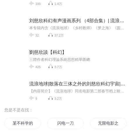
100
1.4万
刘慈欣科幻有声漫画系列 （4部合集）| 流浪地球 | 多人有声
本专辑内含《流浪地球》《乡村教师》《梦之海》《圆圆的肥皂泡》四部科幻漫画作品内容，汲取了原著的文学品质与思想内涵，借力国内外漫画艺术名家的艺术想象力与创造力，将刘慈欣笔下的故事情节极高程度还原，以漫画画面加上精品广播剧音频质量的形式完美...
32
37.2万
劉慈欣談【科幻】
三體作者科幻理論系統思想精華匯總
425
3.7万
流浪地球|散落在三体之外的刘慈欣科幻宇宙|热映影视原著|短篇|AI电子书
【内容简介】《流浪地球》同名电影第二部春节档上映，原著重温。钻石级的“硬”科幻、立于想象力之巅，诞生于三体之前。太阳即将毁灭，人类在地球表面建造出巨大的推进器，寻找新家园。然而宇宙之路危机四伏，为了拯救地球，为了人类能在漫长的2500年后抵...
9
3.2万
您是不是在找：
某不科学的超闪光炮
闪电一刀
无限电影之科幻霸