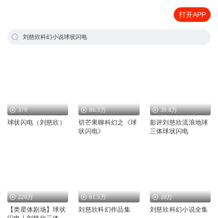
打开APP
刘慈欣科幻小说球状闪电
379
86.3万
39.8万
球状闪电（刘慈欣）
切芒果聊科幻之《球
影评刘慈欣流浪地球
状闪电》
三体球状闪电
220万
61.5万
20万
【类星体剧场】球状
刘慈欣科幻作品集
刘慈欣科幻小说全集