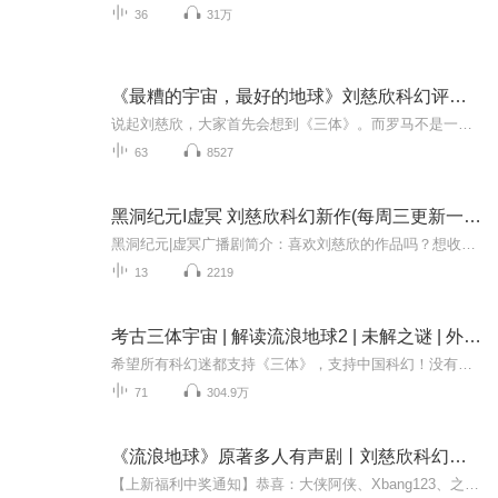
36
31万
《最糟的宇宙，最好的地球》刘慈欣科幻评论随笔集
说起刘慈欣，大家首先会想到《三体》。而罗马不是一天建成的。《三体》的创作，又有着怎样的前世今生？刘慈欣的科幻小说创作之路有着哪些迂回曲折，跌宕起伏的心路历程？诞生《三体》的中国科幻土壤，是贫瘠，还是丰沃？《三体》之后，大刘是否会超越自我...
63
8527
黑洞纪元I虚冥 刘慈欣科幻新作(每周三更新一集）
黑洞纪元|虚冥广播剧简介：喜欢刘慈欣的作品吗？想收听作者的新作品吗？这部专辑会带给人一种非凡的享受，若周更广播剧不够尽兴，可以收听主播的其他专辑或刘慈欣的“信使”哦！
13
2219
考古三体宇宙 | 解读流浪地球2 | 未解之谜 | 外星文明 | 球状闪电解读
希望所有科幻迷都支持《三体》，支持中国科幻！没有听过原著小说的科幻迷，喜马拉雅搜索《三体》广播剧可以收听到精彩内容。适合谁听1.三体粉丝和科技爱好者2.喜欢宇宙和关注未来的你3.喜欢科幻和烧脑推理的你4.想一次轻松读懂三体的你解读作者：逐鹿人的...
71
304.9万
《流浪地球》原著多人有声剧丨刘慈欣科幻宇宙全收录丨全景声音效
【上新福利中奖通知】恭喜：大侠阿侠、Xbang123、之前账号丢失、听友 314435976、听友 582531445以上5位听友获得「限量机甲熊猫手办」！请留意私信消息，及时回复，感谢对科幻世界的支持！【每天更新2集】本专辑为您全景式呈现“刘慈欣科幻宇宙”。它不仅...