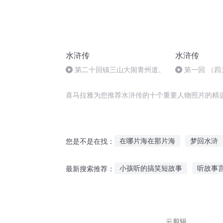
水浒传
水浒传
第二十回镇三山大闹青州道。
第一回 （四
涧虎
喜马拉雅为您推荐水浒传的十个重要人物照片的精
在哪片海在那片海
梦回水浒
您是不是在找：
星照妖城
笑说水浒
万物
小孩听的搞笑短故事
听故事
最新搜索推荐：
水了个浒
重生水浒传
听党史廉政故事的警句
怎么
听什么歌感觉有故事
听故事
云剪辑