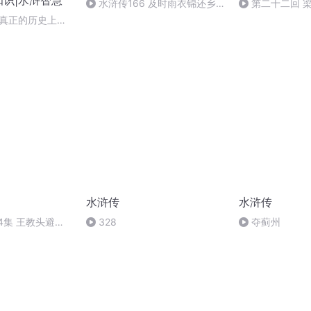
知识|水浒智慧
水浒传166 及时雨衣锦还乡
第二十二回 
宋徽宗梦游梁山（下）
次
-真正的历史上的
水浒传
水浒传
4集 王教头避祸
328
夺蓟州