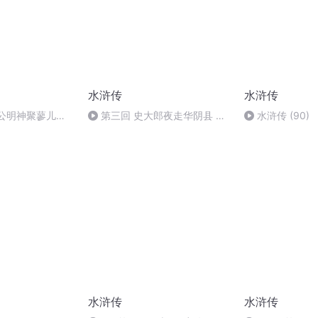
水浒传
水浒传
宋公明神聚蓼儿
第三回 史大郎夜走华阴县 鲁
水浒传 (90)
梁山泊（4）
提辖拳打镇关西
水浒传
水浒传