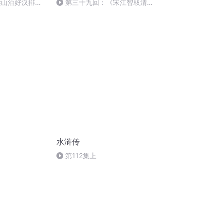
梁山泊好汉排座
第三十九回：《宋江智取清溪
洞》6
水浒传
第112集上