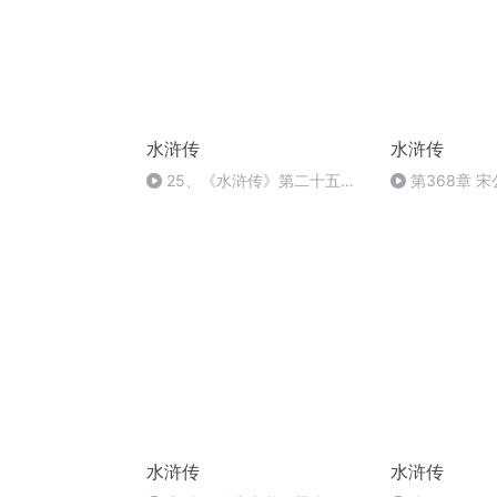
水浒传
水浒传
25、《水浒传》第二十五
第368章 
回：王婆计啜西门庆 淫妇药鸩
洼 徽宗帝梦游
武大郎_02
（结）
水浒传
水浒传