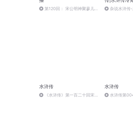
播
传|水浒传冷
第120回： 宋公明神聚蓼儿洼
杂说水浒传
徽宗帝梦游梁山泊（08全书完）
高俅
水浒传
水浒传
《水浒传》第一百二十回宋公
水浒传第00
明神聚蓼儿洼徽宗帝梦游梁山泊
离东京