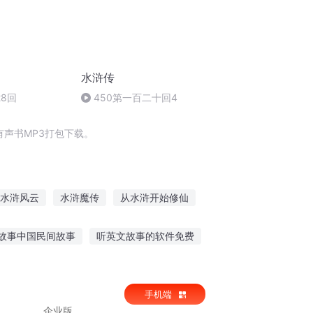
水浒传
8回
450第一百二十回4
声书MP3打包下载。
水浒风云
水浒魔传
从水浒开始修仙
转换现实
水浒传之黑道天子
剑光照空
故事中国民间故事
听英文故事的软件免费
听革命历史故事讲座
听故事纣王宠妲己
手机端
企业版