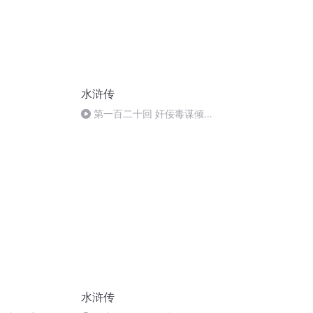
水浒传
第一百二十回 奸佞毒谋倾忠
义 英灵神聚蓼儿洼
水浒传