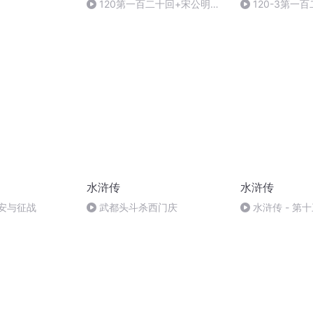
120第一百二十回+宋公明神
120-3第一
聚蓼儿洼+徽宗帝梦游梁山泊
神聚蓼儿洼 徽
（完）
水浒传
水浒传
安与征战
武都头斗杀西门庆
水浒传 - 第十
神（下）