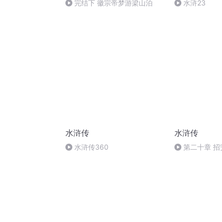
完结下 徽宗帝梦游梁山泊
水浒23
水浒传
水浒传
水浒传360
第二十章 招