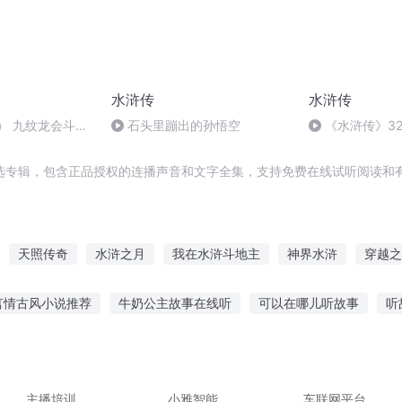
水浒传
水浒传
） 九纹龙会斗跳
石头里蹦出的孙悟空
《水浒传》32
选专辑，包含正品授权的连播声音和文字全集，支持免费在线试听阅读和有
天照传奇
水浒之月
我在水浒斗地主
神界水浒
穿越之
天照
红星照我去战斗
水浒将星系统
水浒之风云再起
照片
言情古风小说推荐
牛奶公主故事在线听
可以在哪儿听故事
听
给孩子听固定故事
企鹅问问故事在线听
听小老鼠嫁女的故事
的声音是什么
听伤欲的人讲故事
主播培训
小雅智能
车联网平台