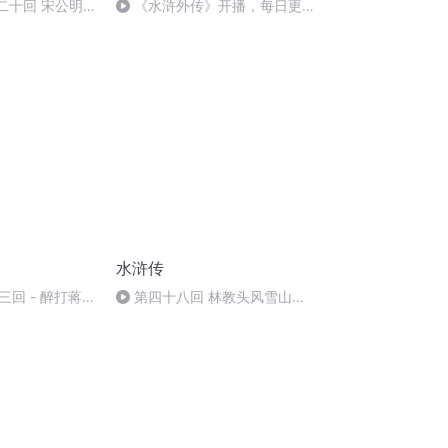
百二十回 宋公明
《水浒外传》开播，每日更
宗帝梦游梁山泊
新，欢迎关注订阅！
水浒传
三回 - 醉打蒋门
第四十八回 林教头风雪山神
庙 陆虞候火烧草料场