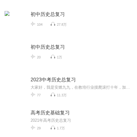
初中历史总复习
104
27.8万
初中历史总复习
20
1万
2023中考历史总复习
大家好，我是安燃九九，在教培行业摸爬滚打十年，加上自己对历史地理生物的喜爱，成为了一名实打实的天文地理，历史文化无所不学的包打听。看到很多孩子，依然在中考中痛苦的挣扎，于是愿意把自己学习的知识总结成为专辑，与大家进行沟通。每周更新，欢迎...
77
11.3万
高考历史基础复习
2021年高考历史总复习
29
1.7万