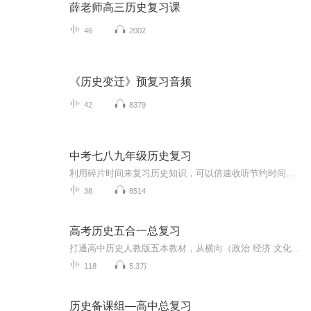
薛老师高三历史复习课
46
2002
《历史变迁》预复习音频
42
8379
中考七八九年级历史复习
利用碎片时间来复习历史知识，可以倍速收听节约时间，加油吧孩子们，为考上理想的高中而努力拼搏吧！
38
8514
高考历史五合一总复习
打通高中历史人教版五本教材，从横向（政治 经济 文化 从选必教材补充展开）和纵向（时间线索）深入复习～内容重点：①不带[]的声音为从五本教材中整合归纳的内容，为课本原句②[考试必备]是我自行整理的逻辑顺序比较固定的知识点③[课外拓展]是我从《中国...
118
5.3万
历史备课组—高中总复习