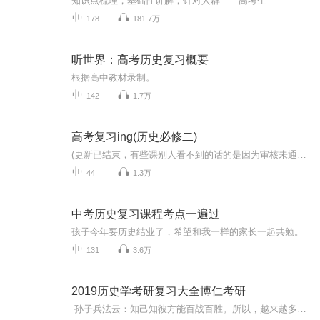
知识点梳理，基础性讲解，针对人群——高考生
178
181.7万
听世界：高考历史复习概要
根据高中教材录制。
142
1.7万
高考复习ing(历史必修二)
(更新已结束，有些课别人看不到的话的是因为审核未通过)为高考作准备ing=￣ω￣=高中历史课本 人教版 必修二【这一条是给审核人员的，我的作品主要是录给自己听的。我可能会上传很多次，你们看见我的作品发布直接不通过审核得了，我可不想因为高考复习录了...
44
1.3万
中考历史复习课程考点一遍过
孩子今年要历史结业了，希望和我一样的家长一起共勉。
131
3.6万
2019历史学考研复习大全博仁考研
孙子兵法云：知己知彼方能百战百胜。所以，越来越多备考19级历史学考研的考生开始来博仁探查“敌情”了。例如：历史学考研未来就业怎么样？历史学考研怎么考？考什么？历史学考研要怎么宣传院校？历史学考研零基础备考难度有多大？历史学考研需要做什么...