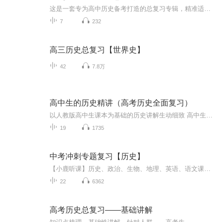
这是一套专为高中历史备考打造的总复习专辑，精准适配地铁、公交、通勤路上、睡前等各类碎片时间，让你随时随地能学、随手可记，轻松打牢历史备考基础。专辑完整覆盖《中外历史纲要（上）》与《中外历史纲要（下）》全部核心内容，以统编版教材为蓝本，将...
7
232
高三历史总复习【世界史】
42
7.8万
高中生的历史精讲（高考历史全面复习）
以人教版高中生课本为基础的历史讲解生动细致 高中生高考复习宝典不定期更新，希望大家多多订阅希望高中生的历史提供帮助。
19
1735
中考冲刺专题复习【历史】
【小鹿听课】历史、政治、生物、地理、英语、语文课程全部更新完成啦，还有最新上线的语文课内古诗文、高中历史 及重磅推出的英语课文精讲（七年级、八年级、九年级），更有免费专辑：作文、文化常识 等你来听！专业有声教育服务，助力孩子轻松高效学习...
22
6362
高考历史总复习——基础讲解