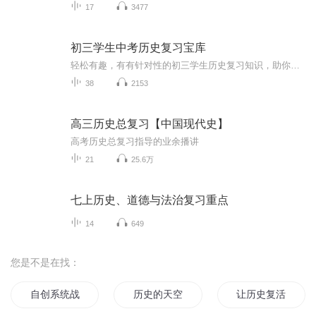
17
3477
初三学生中考历史复习宝库
轻松有趣，有有针对性的初三学生历史复习知识，助你轻松通关。一、中国古代史二、中国近代史三、中国现代史四、世界古代史五、世界近代史六、世界现代史七、广东地方史
38
2153
高三历史总复习【中国现代史】
高考历史总复习指导的业余播讲
21
25.6万
七上历史、道德与法治复习重点
14
649
您是不是在找：
自创系统战历史
历史的天空
让历史复活