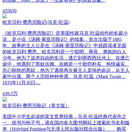
的愚昧，同时，塑造了一位富有尊严的黑奴形象。
43
5839
哈克贝利·费恩历险记(马克·吐温)
《哈克贝利·费恩历险记》是美国作家马克·吐温创作的长篇小
说，是小说《汤姆·索亚历险记》的续集，首次出版于1885
年。故事的主人公是在《汤姆·索亚历险记》中就跟读者见面
的哈克贝利·费恩。哈克贝利是一个聪明、善良、勇敢的白人
少年。他为了追求自由的生活，逃亡到密西西比河上。在逃亡
途中，他遇到了黑奴吉姆。吉姆是一个勤劳朴实、热情诚实、
忠心耿耿的黑奴，他为了逃脱再次被主人卖掉的命运，从主人
家中出逃。两个人历经种种奇遇。马克·吐温（Mark Twain，
1835年11月30日-...
43
9.5万
哈克贝利·费恩历险记（英文版）
美国中小学生必读的英文世界经典，马克·吐温经典代表作之
一。纸书与电子书，请在国内各大图书网站上搜索此书名和版
本（Holybird Puishing与天津人民出版社联合出版） 购买