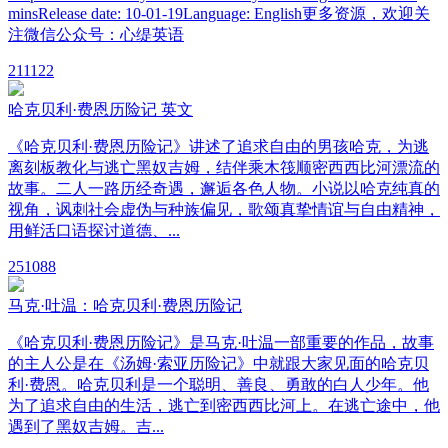
minsRelease date: 10-01-19Language: English更多资源，欢迎关
注微信公众号：心缇英语
21
1122
哈克贝利·费恩历险记 英文
《哈克贝利·费恩历险记》讲述了追求自由的男孩哈克，为逃
离刻板教化与逃亡黑奴吉姆，结伴乘木筏顺密西西比河漂流的
故事。二人一路历经奇遇，邂逅各色人物。小说以哈克纯真的
视角，讽刺社会虚伪与种族偏见，歌颂真挚情谊与自由精神，
用鲜活口语探讨道德、...
25
1088
马克·吐温：哈克贝利·费恩历险记
《哈克贝利·费恩历险记》是马克·吐温一部重要的作品，故事
的主人公是在《汤姆·索亚历险记》中就跟大家见面的哈克贝
利·费恩。哈克贝利是一个聪明、善良、勇敢的白人少年。他
为了追求自由的生活，逃亡到密西西比河上。在逃亡途中，他
遇到了黑奴吉姆。吉...