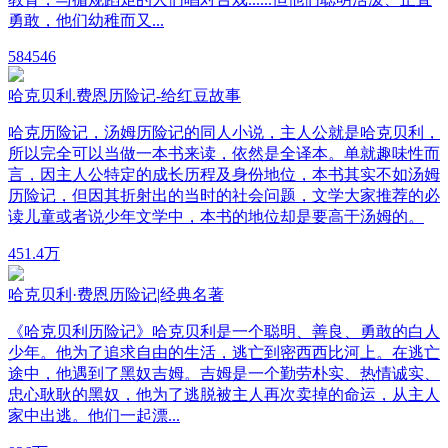
勇敢，他们幼稚而又...
58
4546
哈克贝利.费恩历险记-给红豆故事
哈克历险记，汤姆历险记的同人小说，主人公就是哈克贝利，
所以完全可以当做一本书来读，依然是全译本。单就趣味性而
言，因主人公特定的成长历程及身份地位，本书其实不如汤姆
历险记，但因其折射出的当时的社会问题，文学大家推荐的必
读儿童或者说少年文学中，本书的地位却是要高于汤姆的。
45
1.4万
哈克贝利·费恩历险记|经典名著
《哈克贝利历险记》哈克贝利是一个聪明、善良、勇敢的白人
少年。他为了追求自由的生活，逃亡到密西西比河上。在逃亡
途中，他遇到了黑奴吉姆。吉姆是一个勤劳朴实、热情诚实、
忠心耿耿的黑奴，他为了逃脱被主人再次卖掉的命运，从主人
家中出逃。他们一起漂...