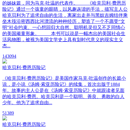
的姊妹篇，同为马克·吐温的代表作。 《哈克贝利·费恩历
险记》通过一个孩童的眼睛，以风趣诙谐的手法，描写主人公
哈克贝利为了追求自由的生活，离家出走并与黑奴吉姆结伴乘
坐木筏沿密西西比河漂流的种种经历，塑造了一个不愿受“文
明”社会约束、一心想回归大自然、聪明机灵但又不乏同情心
的美国顽童形象。 本书可以说是一幅杰出的美国社会生
活风物图，被视为美国文学史上具有划时代意义的现实主义
杰...
14
3094
哈克贝利·费恩历险记
《哈克贝利·费恩历险记》是美国作家马克·吐温创作的长篇小
说，是小说《汤姆·索亚历险记》的续集，首次出版于1884
年。故事的主人公是在《汤姆·索亚历险记》中就跟读者见面
的哈克贝利·费恩。哈克贝利是一个聪明、善良、勇敢的白人
少年。他为了追求自由...
5
1389
哈克贝利·费恩历险记