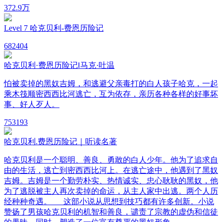
37
2.9万
Level 7 哈克贝利-费恩历险记
68
2404
哈克贝利·费恩历险记‖马克·吐温
怕被卖掉的黑奴吉姆，和逃避父亲毒打的白人孩子哈克，一起
乘木筏顺密西西比河逃亡，互为依存，亲历各种各样的好事坏
事、好人歹人。
75
3193
哈克贝利.费恩历险记｜听读名著
哈克贝利是一个聪明、善良、勇敢的白人少年。他为了追求自
由的生活，逃亡到密西西比河上。在逃亡途中，他遇到了黑奴
吉姆。吉姆是一个勤劳朴实、热情诚实、忠心耿耿的黑奴，他
为了逃脱被主人再次卖掉的命运，从主人家中出逃。两个人历
经种种奇遇。 这部小说从思想到技巧都有许多创新。小说
赞扬了男孩哈克贝利的机智和善良，谴责了宗教的虚伪和信徒