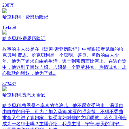
23
8万
哈克贝利・费恩历险记
15
4259
哈克贝利•费恩历险记
故事的主人公是在《汤姆·索亚历险记》中就跟读者见面的哈
克贝利·费恩。哈克贝利是一个聪明、善良、勇敢的白人少
年。他为了追求自由的生活，逃亡到密西西比河上。在逃亡途
中，他遇到了黑奴吉姆。吉姆是一个勤劳朴实、热情诚实、忠
心耿耿的黑奴，他为了逃...
87
3487
哈克贝利.费恩历险记
哈克贝利.费恩是个率真的流浪儿。他不愿意受约束，渴望自
由自在的日子。可为了加入汤姆.索亚的强盗帮，不得不委曲
求全又住进了寡妇家，接受寡妇对他的文明调教。哈克贝利会
成为一名绅士吗？主播介绍：我是主播：宁宁-春天的阿宁。