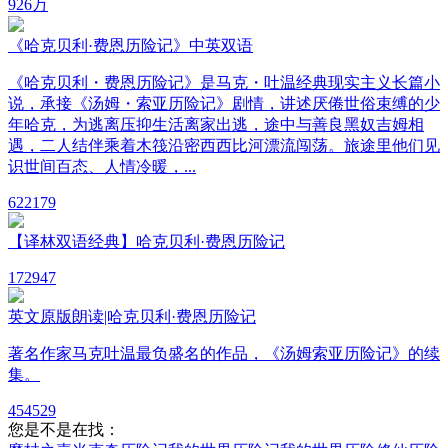
92
6万
《哈克贝利·费恩历险记》中英双语
《哈克贝利・费恩历险记》是马克・吐温经典现实主义长篇小
说，承接《汤姆・索亚历险记》剧情，讲述厌倦世俗束缚的少
年哈克，为逃离压抑生活离家出逃，途中与善良黑奴吉姆相
遇，二人结伴乘着木筏沿密西西比河漂流闯荡。旅途里他们见
识世间百态、人情冷暖，...
62
2179
【译林双语经典】哈克贝利·费恩历险记
17
2947
英文原版朗读|哈克贝利·费恩历险记
著名作家马克吐温最负盛名的作品，《汤姆索亚历险记》的续
集。
45
4529
您是不是在找：