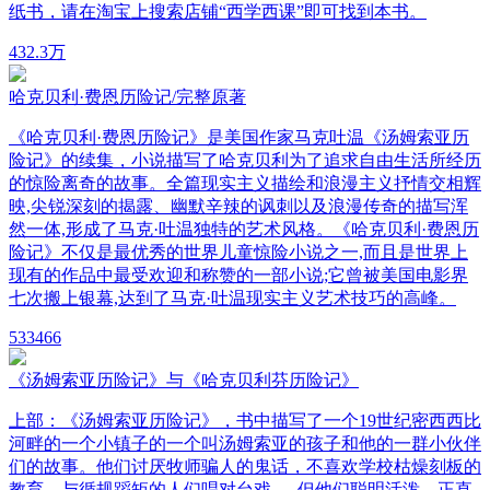
纸书，请在淘宝上搜索店铺“西学西课”即可找到本书。
43
2.3万
哈克贝利·费恩历险记/完整原著
《哈克贝利·费恩历险记》是美国作家马克吐温《汤姆索亚历
险记》的续集，小说描写了哈克贝利为了追求自由生活所经历
的惊险离奇的故事。全篇现实主义描绘和浪漫主义抒情交相辉
映,尖锐深刻的揭露、幽默辛辣的讽刺以及浪漫传奇的描写浑
然一体,形成了马克·吐温独特的艺术风格。《哈克贝利·费恩历
险记》不仅是最优秀的世界儿童惊险小说之一,而且是世界上
现有的作品中最受欢迎和称赞的一部小说;它曾被美国电影界
七次搬上银幕,达到了马克·吐温现实主义艺术技巧的高峰。
53
3466
《汤姆索亚历险记》与《哈克贝利芬历险记》
上部：《汤姆索亚历险记》，书中描写了一个19世纪密西西比
河畔的一个小镇子的一个叫汤姆索亚的孩子和他的一群小伙伴
们的故事。他们讨厌牧师骗人的鬼话，不喜欢学校枯燥刻板的
教育，与循规蹈矩的人们唱对台戏......但他们聪明活泼、正直