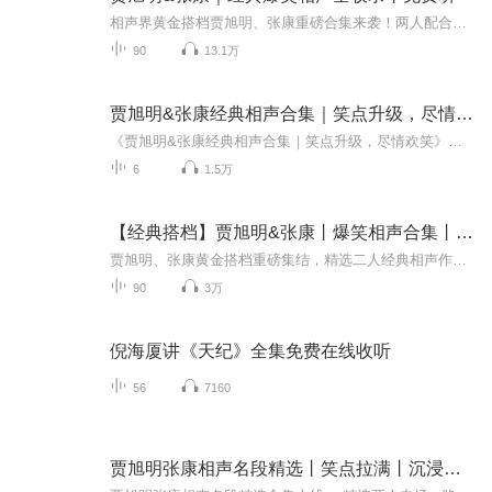
相声界黄金搭档贾旭明、张康重磅合集来袭！两人配合默契十足，语言犀利幽默，台风沉稳大气，既有传统相声的精髓传承，也有贴合当下的新潮包袱，涵盖《新闻晚知道》《论捧逗》等经典名段，还有多场专场爆款作品，每一段都笑点密集、寓意十足，戴上耳机，解...
90
13.1万
贾旭明&张康经典相声合集｜笑点升级，尽情欢笑
《贾旭明&张康经典相声合集｜笑点升级，尽情欢笑》由著名相声演员贾旭明和张康联袂演绎，以其独特的风格和幽默感为观众带来一系列精彩绝伦的相声表演。两位演员凭借丰富的舞台经验和默契的合作，精心打造了一场场笑声不断的视听盛宴。无论是传统段子还是现...
6
1.5万
【经典搭档】贾旭明&张康丨爆笑相声合集丨典藏版
贾旭明、张康黄金搭档重磅集结，精选二人经典相声作品全集！默契十足的配合、犀利幽默的台词、接地气的包袱，既有传统相声的韵味，又有贴合当下的趣味改编。从经典段子到热门话题，每一段都笑点密集、节奏轻快，没有多余铺垫，一开口就戳中笑点。通勤摸鱼...
90
3万
倪海厦讲《天纪》全集免费在线收听
56
7160
贾旭明张康相声名段精选丨笑点拉满丨沉浸式助眠丨免费