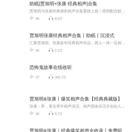
助眠|贾旭明×张康·经典相声|合集
贾旭明与张康经典讽刺相声合集重磅上线！搭档配合默契十足，独有的新闻联播式表演风格独树一帜。台词犀利有深度，紧扣社会百态、生活现实，用幽默调侃直击各种现实现象。笑点高级不低俗，句句耐人回味，笑中藏深意、段子有风骨。全程高能经典名场面集结，...
89
8.4万
贾旭明张康经典相声合集丨助眠丨沉浸式
汇聚贾旭明、张康多年经典相声作品，两人一捧一逗相得益彰，贾旭明的灵动俏皮搭配张康的沉稳接地气，将生活趣事、社会热点融入相声之中，包袱新颖不生硬，台词犀利有梗，既有爆笑名场面，也有耐人寻味的经典桥段，从传统段子到原创作品，一站式收藏两人的...
90
2.2万
恐怖鬼故事在线收听
37
305.7万
贾旭明&张康丨爆笑相声合集【经典典藏版】
张康：男，著名青年相声演员。相声团体乐活卉创始人。搭档：贾旭明。自幼喜爱曲艺，因其与生俱来的艺术天赋和幽默的表演风格，受到一大批相声爱好者的追捧，是非常有自己捧哏特色的一名相声演员相声演员张康： 自小喜欢相声表演艺术，09年加入嘻哈包袱铺 ...
90
5.7万
贾旭明&张康｜经典爆笑相声全收录丨免费听