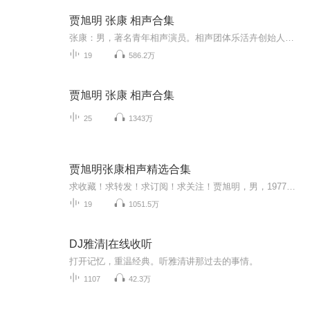
贾旭明 张康 相声合集
张康：男，著名青年相声演员。相声团体乐活卉创始人。搭档：贾旭明。自幼喜爱曲艺，因其与生俱来的艺术天赋和幽默的表演风格，受到一大批相声爱好者的追捧，是非常有自己捧哏特色的一名相声演员相声演员张康： 自小喜欢相声表演艺术，09年加入嘻哈包袱铺 现任北京晓攀传媒有限公司嘻哈包袱铺相声演员，搭档贾旭明。表演相声作品：《学小曲》《捉放曹》《揭瓦》《托妻献子》《五行诗》《偷论》《羊上树》 《树没叶》《拉洋片》《任我行》《新闻晚知道...
19
586.2万
贾旭明 张康 相声合集
25
1343万
贾旭明张康相声精选合集
求收藏！求转发！求订阅！求关注！贾旭明，男，1977年生于河北保定，中国内地相声演员、北京乐活卉创始人。 [1] 2006年从中央戏剧学院毕业后，开始辗转于编剧、演员等不同领域的工作。2008年首次登台演出，2009年拜相声名家李立山为师并和郭德纲的徒弟张康搭档。 [2] 2014年，受邀参加《2014年中央电视台春节联欢晚会》，虽止步三审，但获得本届春晚总导演冯小刚、语言节目导演赵本山的高度肯定。 [3] 2014年4月30日，在北京举办相声专场。2015年，参...
19
1051.5万
DJ雅清|在线收听
打开记忆，重温经典。听雅清讲那过去的事情。
1107
42.3万