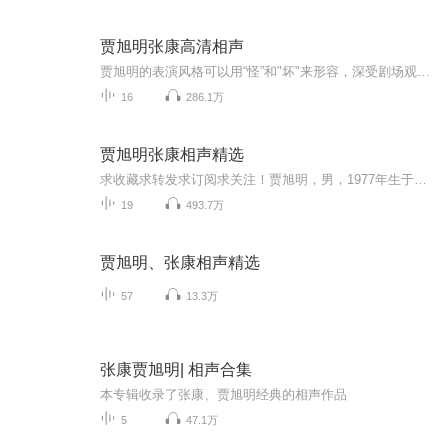
贾旭明张康高清相声
贾旭明的表演风格可以用“怪”和"坏"来形容，深受剧场观众及网民的喜爱。同时，他还具备大多数相声演员所不具备的创作能力，拥有大量的原创作品。
16
286.1万
贾旭明张康相声精选
求收藏求转发求订阅求关注！贾旭明，男，1977年生于河北保定，中国内地相声演员、北京乐活卉创始人。 [1] 2006年从中央戏剧学院毕业后，开始辗转于编剧、演员等不同领域的工作。2008年首次登台演出，2009年拜相声名家李立山为师并和郭德纲的徒弟张康搭档。 [2] 2014年，受邀参加《2014年中央电视台春节联欢晚会》，虽止步三审，但获得本届春晚总导演冯小刚、语言节目导演赵本山的高度肯定。 [3] 2014年4月30日，在北京举办相声专场。
19
493.7万
贾旭明、张康相声精选
57
13.3万
张康贾旭明| 相声合集
本专辑收录了张康、贾旭明经典的相声作品
5
47.1万