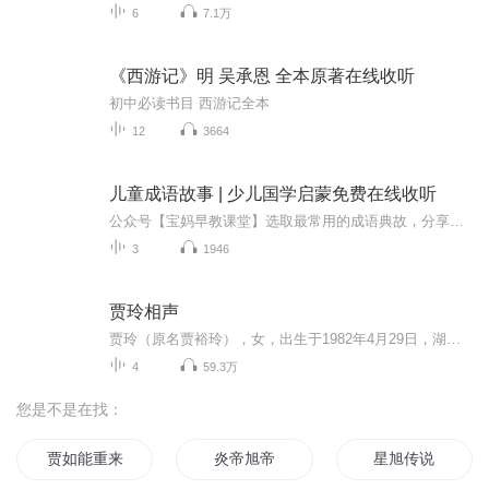
6
7.1万
《西游记》明 吴承恩 全本原著在线收听
初中必读书目 西游记全本
12
3664
儿童成语故事 | 少儿国学启蒙免费在线收听
公众号【宝妈早教课堂】选取最常用的成语典故，分享最适合孩子聆听、入门学习的有声故事，以丰富饱满的故事情节为引导，了解成语背后的由来，帮助儿童进行幼儿国学启蒙，轻松累积不同类型的成语由来及用法，在学龄前阶段就奠定良好的语文基础，成为日后阅...
3
1946
贾玲相声
贾玲（原名贾裕玲），女，出生于1982年4月29日，湖北襄樊人，国内优秀相声演员。毕业于中央戏剧学院相声创作表演班，多次在各类大赛获奖，并推出一种新的概念相声——酷口相声。
4
59.3万
您是不是在找：
贾如能重来
炎帝旭帝
星旭传说