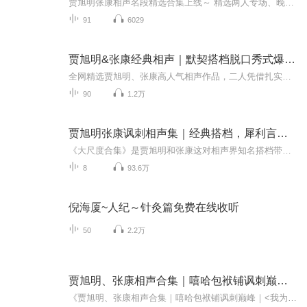
贾旭明张康相声名段精选合集上线～ 精选两人专场、晚会及综艺中的爆款作品，笑点密集不拖沓，语言诙谐有质感，既有令人捧腹的调侃，也有温暖治愈的表达，不管是相声老粉还是新手，都能快速get其中乐趣，无损音质还原现场氛围感，循环听也不腻，解锁日常解...
91
6029
贾旭明&张康经典相声｜默契搭档脱口秀式爆笑专场
全网精选贾旭明、张康高人气相声作品，二人凭借扎实的功底、默契的配合，将幽默与智慧融入每一段表演。犀利吐槽不生硬，包袱密集不尴尬，既有传统相声的底蕴，又有年轻化的表达，通俗易懂、老少皆宜。无论是经典回味还是首次聆听，都能收获满满欢乐，休闲...
90
1.2万
贾旭明张康讽刺相声集｜经典搭档，犀利言语毒辣风趣
《大尺度合集》是贾旭明和张康这对相声界知名搭档带来的一部爆笑作品集。贾旭明以其独特的幽默感和犀利的语言风格赢得了众多观众的喜爱，而张康则凭借出色的舞台表现力和默契的配合，在相声界拥有广泛的影响力。在这部合集里，他们大胆突破传统，涉及许多...
8
93.6万
倪海厦~人纪～针灸篇免费在线收听
50
2.2万
贾旭明、张康相声合集｜嘻哈包袱铺讽刺巅峰｜《我为歌狂》
《贾旭明、张康相声合集｜嘻哈包袱铺讽刺巅峰｜<我为歌狂>》是贾旭明和张康合作的一部爆笑相声作品集。作为相声界的两位顶尖笑匠，他们以风趣幽默的风格和机智的对白，带领观众进入一个充满欢声笑语的世界。这部作品不仅融合了传统相声的经典桥段，更注入...