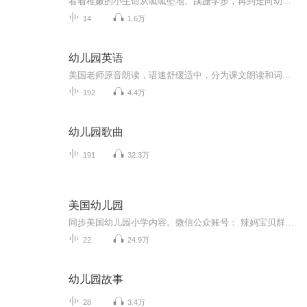
看着稚嫩的小生命从呱呱坠地、蹒跚学步，再到走向幼儿园的门口，每一对父母的心中，是怎样的欣慰与不舍！为了迎接孩子人生中第一个重大的转折时刻，在这个阶段，父母需要做出一些行动上的支持和配合，帮助孩子更好地适应幼儿园的生活，以便日后更好地学习。
14
1.6万
幼儿园英语
美国老师原音朗读，语速舒缓适中，分为课文朗读和词汇朗读与跟读。 这是我最喜欢的一套英语启蒙教材，按社会学、科学和语言艺术等设计课程单元，non-fiction和fiction合理搭配，既培养了孩子的学习兴趣，又帮助孩子构建知识库，特别适合3-12岁的英语启蒙者。 分PREK 和K两个系列，每个系列四册，共八册。 每一册分三章，每章含四个单元： Chapter 1: Social Studies-Histories and Geography Chapter 2: Science Chapter 3: Language-Mathematics-Visual Arts-Music
192
4.4万
幼儿园歌曲
191
32.3万
美国幼儿园
同步美国幼儿园小学内容。微信公众账号： 辣妈宝贝群，群主维多利亚微信号：vicsai3
22
24.9万
幼儿园故事
28
3.4万