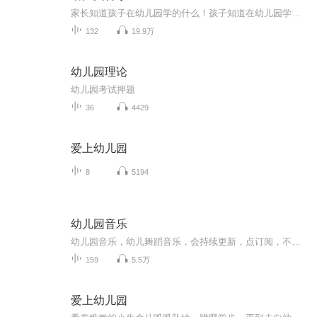
家长知道孩子在幼儿园学的什么！孩子知道在幼儿园学的什么！天赋宝贝先人一步！
132
19.9万
幼儿园理论
幼儿园考试押题
36
4429
爱上幼儿园
8
5194
幼儿园音乐
幼儿园音乐，幼儿舞蹈音乐，会持续更新，点订阅，不迷路。音乐中以歌曲为主，也有少部分儿歌。适合0-6岁小朋友编舞，再大一点的孩子就不适合了。也可以用于幼儿园课程中使用。欢迎幼教专业的宝宝们关注！
159
5.5万
爱上幼儿园