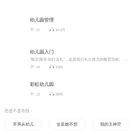
幼儿园管理
27
10.6万
幼儿园入门
“能言善演·知行达礼”，这是我们长久致力的教育目标。 我们努力把艺术教育和素质教育成功对接，我们用心把专业 教育和大众教育完美融合。 从1996年——创业之初，我们曾把口才教师拟作为“医生”、 “教练”和“导演”，并以此作为我们自己的工作方向和行业标准： 有那么多母语发音不准、口语表达不清的孩子需要“医生”； 有那么多天资聪慧的孩子如果经过专业“教练”的调教，就会举止 出众、仪态高雅；“孩子们都是天生的演员”，我们就是“导演”， 挖掘他们的天分，为孩子们在人生的舞台上有更多的精彩！ 就是我们现在做的，未来要做的，并且一直要做的事业！ 我们可能更了解孩子！我们可能找到了教育的真谛！我们知道 孩子需要什么，我们了解家长需要什么，我们也清楚能为社会奉献 什么！艺术是美好的，教育是高尚的，在我们这里你会看到孩子们 快乐地改变和提高。 如今，我们已经有了“全景纷呈教学法”、“习惯矫正教学法”、 “一气呵成教学法”；有了“艺素融合教育方略”；有了五大运作 体系；有了这套幼儿园专用系列教材；有了父母教育能力训练系列 教材；有了上至东北下至江南的上百家分校，将来我们还会有…… 为了孩子我们一直在努力！ 欢迎来亲自体验，并真诚相邀 —— 与我们同行！
10
1004
彩虹幼儿园
12
3066
您是不是在找：
开局从幼儿园开始秦时明
女皇她不想上幼儿园
我的主神空间和我