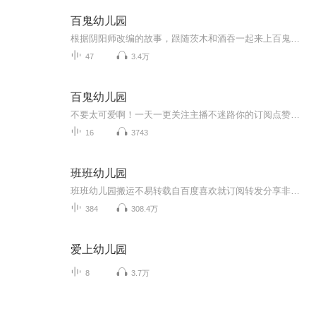
百鬼幼儿园
根据阴阳师改编的故事，跟随茨木和酒吞一起来上百鬼幼儿园吧！（目前已停更）
47
3.4万
百鬼幼儿园
不要太可爱啊！一天一更关注主播不迷路你的订阅点赞收藏评论是我创作的动力
16
3743
班班幼儿园
班班幼儿园搬运不易转载自百度喜欢就订阅转发分享非原创
384
308.4万
爱上幼儿园
8
3.7万