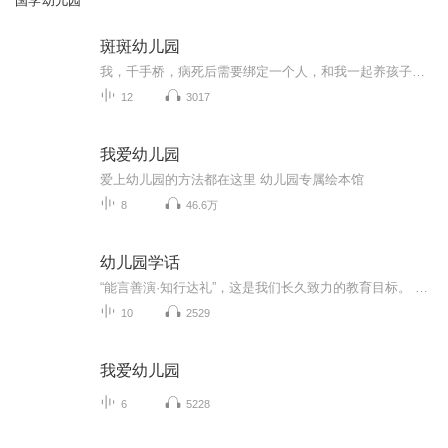
国学幼儿园
斑斑幼儿园
我，千手桥，病死后需要绑定一个人，和我一起养孩子，并纠正他们的坏习惯，以此弥补各个世界意识的遗憾。我希望这个人的内心充满了爱与和平。比如我那个傻大哥。然后helliphellip我绑定了一个黑长炸。那么问题来了mdashmdash怎么防止园长先生把熊孩子捶死...
12
3017
我爱幼儿园
爱上幼儿园的方法都在这里 幼儿园专属绘本馆
8
46.6万
幼儿园学话
“能言善演·知行达礼”，这是我们长久致力的教育目标。 我们努力把艺术教育和素质教育成功对接，我们用心把专业 教育和大众教育完美融合。 从1996年——创业之初，我们曾把口才教师拟作为“医生”、 “教练”和“导演”，并以此作为我们自己的工作方向和行业标准： 有那么多母语发音不准、口语表达不清的孩子需要“医生”； 有那么多天资聪慧的孩子如果经过专业“教练”的调教，就会举止 出众、仪态高雅；“孩子们都是天生的演员”，我们就是“导演”， 挖掘他们的天分，为孩子们在人生的舞台上有更多的精彩！ 就是我们现在做的，未来要做的，并且一直要做的事业！ 我们可能更了解孩子！我们可能找到了教育的真谛！我们知道 孩子需要什么，我们了解家长需要什么，我们也清楚能为社会奉献 什么！艺术是美好的，教育是高尚的，在我们这里你会看到孩子们 快乐地改变和提高。 如今，我们已经有了“全景纷呈教学法”、“习惯矫正教学法”、 “一气呵成教学法”；有了“艺素融合教育方略”；有了五大运作 体系；有了这套幼儿园专用系列教材；有了父母教育能力训练系列 教材；有了上至东北下至江南的上百家分校，将来我们还会有…… 为了孩子我们一直在努力！ 欢迎来亲自体验，并真诚相邀 —— 与我们同行！
10
2529
我爱幼儿园
6
5228