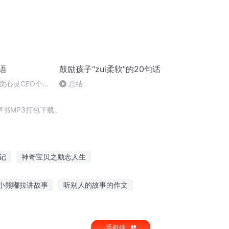
语
鼓励孩子“zui柔软”的20句话
觉心灵CEO个
总结
书MP3打包下载。
记
神奇宝贝之励志人生
传
穿越之女汉子励志演义
小熊嘟拉讲故事
听别人的故事的作文
励志青春不负你
励志修神传
玄云励志
一起听故事
看视频听别人的故事
手机端