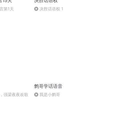
15天
决胜话语权
言第1天
决胜话语权 1
鹩哥学话语音
，强梁夜夜欢歌
我是小鹩哥