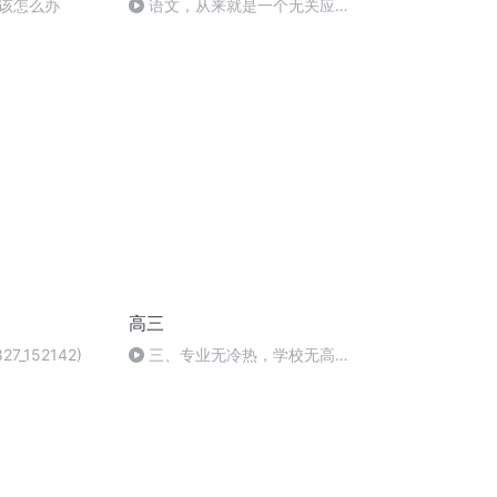
该怎么办
语文，从来就是一个无关应试
的学科：结尾
高三
827_152142)
三、专业无冷热，学校无高低
9没落的贵族