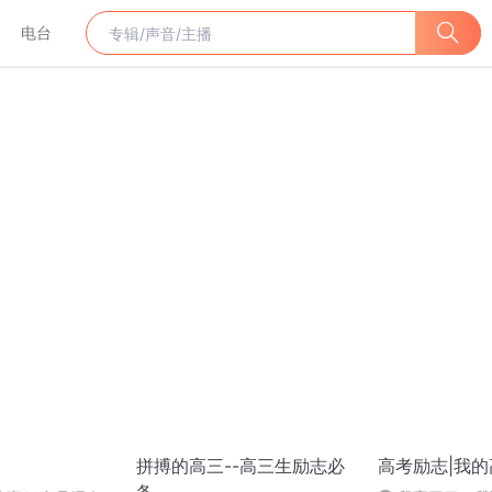
电台
拼搏的高三--高三生励志必
高考励志|我