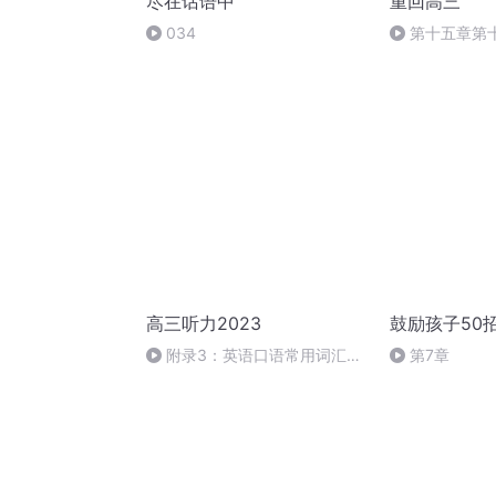
尽在话语中
重回高三
034
第十五章第
高三听力2023
鼓励孩子50
附录3：英语口语常用词汇与
第7章
表达