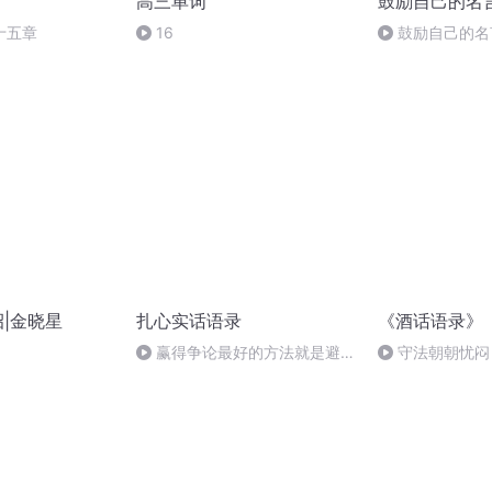
高三单词
鼓励自己的名言
十五章
16
鼓励自己的名
招|金晓星
扎心实话语录
《酒话语录》
赢得争论最好的方法就是避免
守法朝朝忧闷
争论