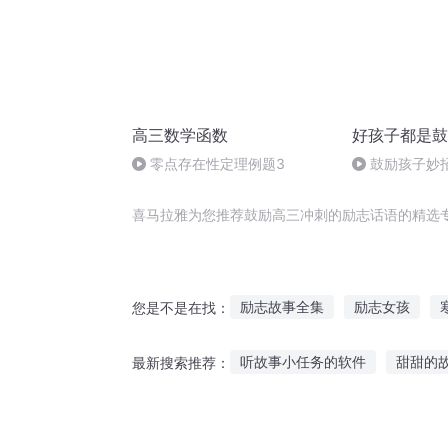
高三数学函数
好孩子都是鼓
零点存在性定理例题3
鼓励孩子妙
尽力就好
喜马拉雅为您推荐鼓励高三冲刺的励志话语的精选
励志故事全集
励志女孩
您是不是在找：
励志小王妃魔君大人请笑纳
听故事小任务的软件
甜甜的
最新搜索推荐：
快穿之励志女王
经典语录励
可以听的电台故事软件
鸡蛋