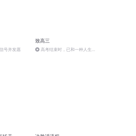
致高三
信号并发愿
高考结束时，已和一种人生诀
别