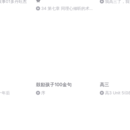
备
故事01多丹旺杰
我高三了，我
34 第七章 同理心倾听的术和
道（1）.mp3
鼓励孩子100金句
高三
十年后
序
高3 Unit 5(0