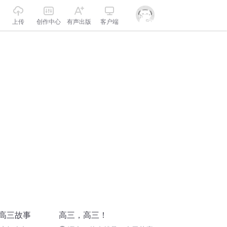
上传
创作中心
有声出版
客户端
的高三故事
高三，高三！