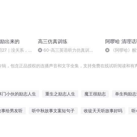
励出来的
高三仿真训练
阿啰哈 清理话
招27｜没关系，
60-高三英语听力仿真训
《阿啰哈》醒
练-60
人案例分享
专辑，包含正品授权的连播声音和文字全集，支持免费在线试听阅读和有声
寒门小伙的励志人生
重生之励志人生
魔王很励志
单生狗励志
转世与自己作战的励志人生
小白灌篮励志记
奴隶阿飞的励志人生
故事给男友听
听中秋故事文案短句子
收徒天天听故事好吗
听
志故事
励志皇后的成长记
超级鼓励师
都市奖励之天尊归来
听故事彩虹星球
抖音听故事显示在线
我没有听故事英语
陪他